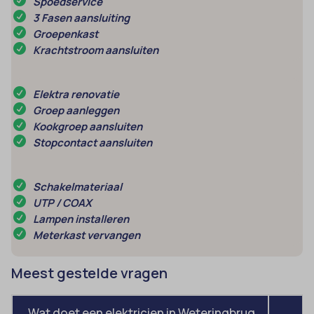
Spoedservice
3 Fasen aansluiting
MicrosoftApplicationsTelemetryDeviceId
Groepenkast
MicrosoftApplicationsTelemetryFirstLaunchTime
Krachtstroom aansluiten
OptanonAlertBoxClosed
Elektra renovatie
perf_*
Groep aanleggen
popupShow
Kookgroep aansluiten
Stopcontact aansluiten
SameSite
sensorsdata2015jssdkcross
Schakelmateriaal
snconsent
UTP / COAX
ssm_au_c
Lampen installeren
Meterkast vervangen
tarteaucitron
termsfeed_pc1_consent
Meest gestelde vragen
twCookieConsent
wpc*
Wat doet een elektricien in Weteringbrug