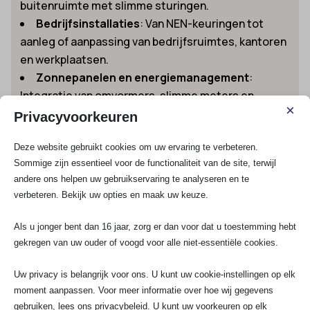
buitenruimte met slimme sturingen.
Bedrijfsinstallaties
: Van NEN-keuringen tot
aanleg of aanpassing van bedrijfsruimtes, kantoren
en werkplaatsen.
Zonnepanelen en energiemanagement
:
Integratie van omvormers, slimme meters en
×
netverzwaring voor duurzame energie.
Privacyvoorkeuren
Wil je meer weten over het uitbouwen van je
Deze website gebruikt cookies om uw ervaring te verbeteren.
groepenkast voor een laadpaal of warmtepomp? Lees
Sommige zijn essentieel voor de functionaliteit van de site, terwijl
direct verder over
groepenkast uitbreiden in het kader
andere ons helpen uw gebruikservaring te analyseren en te
van verduurzaming
.
verbeteren. Bekijk uw opties en maak uw keuze.
Elektrisch comfort & veiligheid: van
Als u jonger bent dan 16 jaar, zorg er dan voor dat u toestemming hebt
keuring tot slimme upgrade
gekregen van uw ouder of voogd voor alle niet-essentiële cookies.
Wij maken woningen, winkelpanden, horecazaken en
bedrijfslocaties slimmer én veiliger. Van routine-
Uw privacy is belangrijk voor ons. U kunt uw cookie-instellingen op elk
inspecties tot complete vernieuwingen. Wil je jouw
moment aanpassen. Voor meer informatie over hoe wij gegevens
installatie laten keuren op basis van NEN 3140 voor
gebruiken, lees ons privacybeleid. U kunt uw voorkeuren op elk