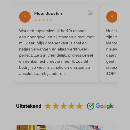
Floor Joosten
Ren
F
R
★
★
★
★
★
★
★
Wat een topservice! Ik had ’s avonds
Heel tevrede
een noodgeval en zij stonden direct voor
zijn vak, is 
mij klaar. Mijn groepenkast is snel en
klantvriendel
netjes vervangen en alles werkt weer
nieuwe elekt
perfect. Ze zijn vriendelijk, professioneel
daarvan. Werk
en denken echt met je mee. Ik zou dit
geeft goed a
bedrijf zo weer inschakelen en raad ze
stopcontacte
absoluut aan bij anderen.
TOP!