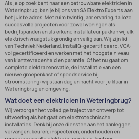
Als je op zoek bent naar een betrouwbare elektricien in
Weteringbrug, ben je bij ons van SA Elektro Experts aan
het juiste adres. Met ruim twintig jaar ervaring, talloze
succesvolle projecten voor zowel woningen als
bedrijfspanden en als erkend installateur pakken wij elk
elektrisch vraagstuk grondig en veilig aan. Wij zijn lid
van Techniek Nederland, InstallQ-gecertificeerd, VCA-
vol gecertificeerd en werken met het hoogste niveau
van klanttevredenheid en garantie. Of het nu gaat om
complete elektra renovatie, de installatie van een
nieuwe groepenkast of spoedservice bij
stroomstoring: wij staan dag en nacht voor je klaar in
Weteringbrug en omgeving.
Wat doet een elektricien in Weteringbrug?
Wij verzorgen het volledige traject van ontwerp tot
uitvoering als het gaat om elektrotechnische
installaties. Denk bij onze diensten aan het aanleggen,
vervangen, keuren, inspecteren, onderhouden en
repareren van alle elektra in jouw huis, kantoor,