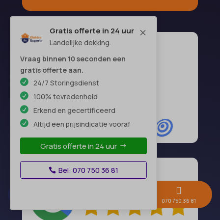
Gratis offerte in 24 uur
M
Landelijke dekking.
Vraag binnen 10 seconden een
gratis offerte aan.
24/7 Storingsdienst
100% tevredenheid
Erkend en gecertificeerd
Altijd een prijsindicatie vooraf
Gratis offerte in 24 uur
Bel: 070 750 36 81



Gratis offerte →
Whatsapp
070 750 36 81