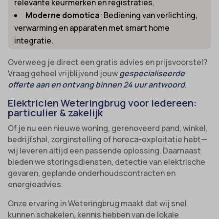
relevante keurmerken en registraties.
uitgevers om gepersonaliseerde advertenties te tonen. Dit doen ze
cmplz_banner-status
Moderne domotica
: Bediening van verlichting,
_ga_*
door bezoekers over verschillende websites te volgen.
verwarming en apparaten met smart home
cmplz_consent_status
analytics_cookies
Details weergeven
integratie.
cmplz_consented_services
cookies-state
Andere diensten
Overweeg je direct een gratis advies en prijsvoorstel?
_gcl_au
cmplz_functional
Deze categorie omvat alle cookies, domeinen en services die niet
mp_*_mixpanel
Vraag geheel vrijblijvend jouw
gespecialiseerde
in de andere specifieke categorieën vallen of niet duidelijk zijn
_gcl_aw
cmplz_marketing
sajssdk_2015_cross_new_user
offerte aan en ontvang binnen 24 uur antwoord
.
gecategoriseerd.
_gcl_gs
cmplz_preferences
uc_user_interaction
Details weergeven
Elektricien Weteringbrug voor iedereen:
particulier & zakelijk
intercom-device-id-*
cmplz_statistics
__guid
Of je nu een nieuwe woning, gerenoveerd pand, winkel,
CONSENT
bedrijfshal, zorginstelling of horeca-exploitatie hebt—
_dd_s
cookie_notice_accepted
wij leveren altijd een passende oplossing. Daarnaast
_deCookiesConsent
bieden we storingsdiensten, detectie van elektrische
CookieConsent
gevaren, geplande onderhoudscontracten en
_ketch_consent_v1_
cookieconsent_status
energieadvies.
_upscope__region
cookielawinfo-checkbox-*
Onze ervaring in Weteringbrug maakt dat wij snel
acris_cookie_acc
cookieyes-consent
kunnen schakelen, kennis hebben van de lokale