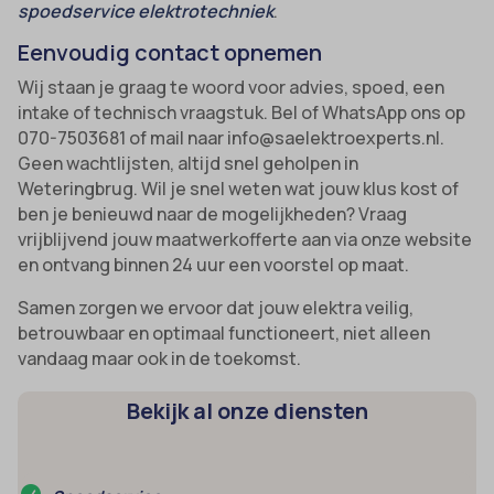
domain
spoedservice elektrotechniek
.
wordpress_test_cookie
et-editing-post-*
Eenvoudig contact opnemen
wp-settings-*
et-recommend-sync-post-*
Wij staan je graag te woord voor advies, spoed, een
wp-settings-time-*
intake of technisch vraagstuk. Bel of WhatsApp ons op
et-saved-post*
wpl_viewed_cookie
070-7503681 of mail naar info@saelektroexperts.nl.
et-saving-post-*
Geen wachtlijsten, altijd snel geholpen in
Weteringbrug. Wil je snel weten wat jouw klus kost of
euCookie
ben je benieuwd naar de mogelijkheden? Vraag
ext_name
vrijblijvend jouw maatwerkofferte aan via onze website
en ontvang binnen 24 uur een voorstel op maat.
ezTOC_hidetoc-0
Samen zorgen we ervoor dat jouw elektra veilig,
fs-cc
betrouwbaar en optimaal functioneert, niet alleen
hide-*
vandaag maar ook in de toekomst.
i18next
Bekijk al onze diensten
kconsent
klaro
marketing_cookies