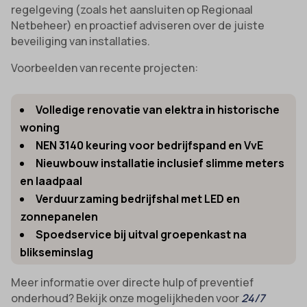
amp_*
regelgeving (zoals het aansluiten op Regionaal
et-editor-available-post-*
Netbeheer) en proactief adviseren over de juiste
av_lang
et-pb-recent-items-colors
beveiliging van installaties.
av_tunnel
et-pb-recent-items-font_family
Voorbeelden van recente projecten:
blocksy_cookies_consent_accepted
gdpr_consent
borlabs-cookie
googtrans
Volledige renovatie van elektra in historische
cato_fw_inet
woning
gt_auto_switch
NEN 3140 keuring voor bedrijfspand en VvE
cb-enabled
intercom-id-*
Nieuwbouw installatie inclusief slimme meters
cc_cookie_accept
intercom-session-*
en laadpaal
cli_cookie_consent
Verduurzaming bedrijfshal met LED en
mhcookie
zonnepanelen
cookie_permission_granted
OptanonConsent
Spoedservice bij uitval groepenkast na
cookie-*
sessionId
blikseminslag
cookies_accepted
timezone
Meer informatie over directe hulp of preventief
cookiesEnabled
wordpress_logged_in_*
onderhoud? Bekijk onze mogelijkheden voor
24/7