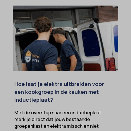
cc_cookie_accept
intercom-id-*
cli_cookie_consent
intercom-session-*
cookie_permission_granted
mhcookie
cookie-*
OptanonConsent
cookies_accepted
sessionId
cookiesEnabled
timezone
domain
wordpress_logged_in_*
et-editing-post-*
wordpress_test_cookie
Hoe laat je elektra uitbreiden voor
et-recommend-sync-post-*
wp-settings-*
een kookgroep in de keuken met
et-saved-post*
inductieplaat?
wp-settings-time-*
et-saving-post-*
wpl_viewed_cookie
Met de overstap naar een inductieplaat
euCookie
merk je direct dat jouw bestaande
groepenkast en elektra misschien niet
ext_name