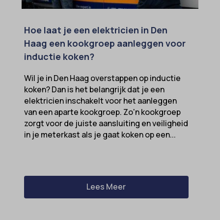
sensorsdata2015jssdkcross
snconsent
Hoe laat je een elektricien in Den
ssm_au_c
Haag een kookgroep aanleggen voor
inductie koken?
tarteaucitron
termsfeed_pc1_consent
Wil je in Den Haag overstappen op inductie
koken? Dan is het belangrijk dat je een
twCookieConsent
elektricien inschakelt voor het aanleggen
wpc*
van een aparte kookgroep. Zo'n kookgroep
zorgt voor de juiste aansluiting en veiligheid
in je meterkast als je gaat koken op een...
Lees Meer