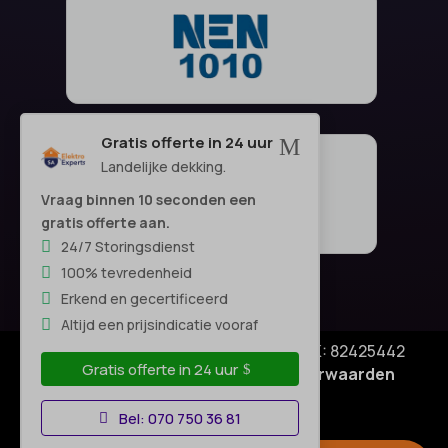
Gratis offerte in 24 uur
M
Landelijke dekking.
Vraag binnen 10 seconden een
gratis offerte aan.
24/7 Storingsdienst
100% tevredenheid
Erkend en gecertificeerd
Altijd een prijsindicatie vooraf
© Copyright SA Elektro Experts - KVK: 82425442
Gratis offerte in 24 uur
Privacyverklaring
|
Algemene voorwaarden
Disclaimer
–
Bel: 070 750 36 81