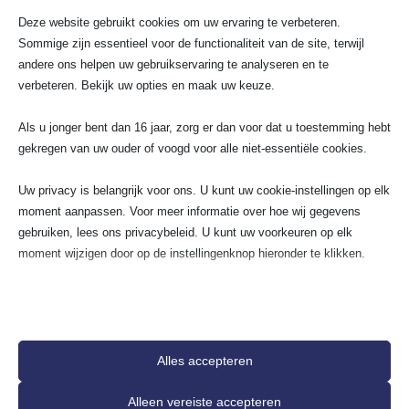
Deze website gebruikt cookies om uw ervaring te verbeteren.
Sommige zijn essentieel voor de functionaliteit van de site, terwijl
andere ons helpen uw gebruikservaring te analyseren en te
Wij gaan voor 100%
verbeteren. Bekijk uw opties en maak uw keuze.
tevredenheidsgarantie!
Als u jonger bent dan 16 jaar, zorg er dan voor dat u toestemming hebt
gekregen van uw ouder of voogd voor alle niet-essentiële cookies.
Uw privacy is belangrijk voor ons. U kunt uw cookie-instellingen op elk
Maina Bhansingh
Fleu
moment aanpassen. Voor meer informatie over hoe wij gegevens
M
F
★
★
★
★
★
★
★
gebruiken, lees ons privacybeleid. U kunt uw voorkeuren op elk
moment wijzigen door op de instellingenknop hieronder te klikken.
Meneer heeft goed werk verricht. Snel
Onlangs is m
gewerkt en ook netjes. Heel vriendelijk.
vervangen en
Bedankt
tevreden ove
Houd er rekening mee dat als u ervoor kiest bepaalde soorten cookies
het eerste co
uit te schakelen, dit uw ervaring op de site en de services die wij
duidelijk ge
kunnen aanbieden, kan beïnvloeden.
tijd, werkte 
Alles accepteren
alles goed ui
Essentieel
Alleen vereiste accepteren
Essentiële cookies en services bieden basisfunctionaliteit en zijn