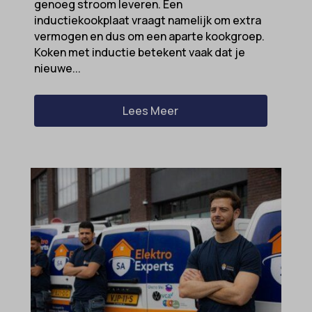
genoeg stroom leveren. Een
ezTOC_hidetoc-0
inductiekookplaat vraagt namelijk om extra
vermogen en dus om een aparte kookgroep.
fs-cc
Koken met inductie betekent vaak dat je
hide-*
nieuwe...
i18next
Lees Meer
kconsent
klaro
marketing_cookies
MicrosoftApplicationsTelemetryDeviceId
MicrosoftApplicationsTelemetryFirstLaunchTime
OptanonAlertBoxClosed
perf_*
popupShow
SameSite