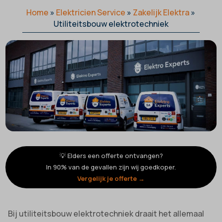
Home
»
Elektricien Service
»
Zakelijk Elektra
»
Utiliteitsbouw elektrotechniek
💡 Elders een offerte ontvangen?
In 90% van de gevallen zijn wij goedkoper.
Vergelijk je offerte →
Bij utiliteitsbouw elektrotechniek draait het allemaal