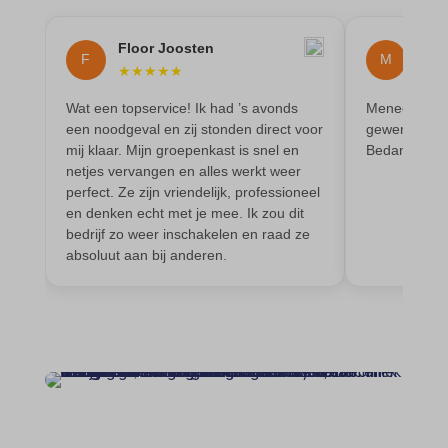
blocksy_cookies_consent_accepted
gdpr_consent
Floor Joosten
Mai
borlabs-cookie
F
M
googtrans
★
★
★
★
★
★
★
cato_fw_inet
gt_auto_switch
Wat een topservice! Ik had ’s avonds
Meneer heeft
cb-enabled
een noodgeval en zij stonden direct voor
gewerkt en oo
intercom-id-*
mij klaar. Mijn groepenkast is snel en
Bedankt
cc_cookie_accept
intercom-session-*
netjes vervangen en alles werkt weer
perfect. Ze zijn vriendelijk, professioneel
cli_cookie_consent
mhcookie
en denken echt met je mee. Ik zou dit
cookie_permission_granted
OptanonConsent
bedrijf zo weer inschakelen en raad ze
absoluut aan bij anderen.
cookie-*
sessionId
cookies_accepted
timezone
cookiesEnabled
wordpress_logged_in_*
domain
wordpress_test_cookie
et-editing-post-*
wp-settings-*
et-recommend-sync-post-*
wp-settings-time-*