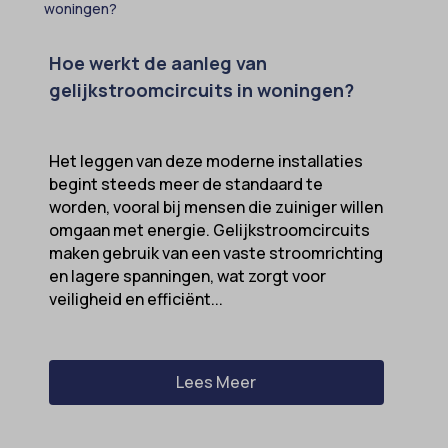
OptanonAlertBoxClosed
perf_*
Hoe werkt de aanleg van
popupShow
gelijkstroomcircuits in woningen?
SameSite
sensorsdata2015jssdkcross
Het leggen van deze moderne installaties
snconsent
begint steeds meer de standaard te
worden, vooral bij mensen die zuiniger willen
ssm_au_c
omgaan met energie. Gelijkstroomcircuits
tarteaucitron
maken gebruik van een vaste stroomrichting
en lagere spanningen, wat zorgt voor
termsfeed_pc1_consent
veiligheid en efficiënt...
twCookieConsent
wpc*
Lees Meer