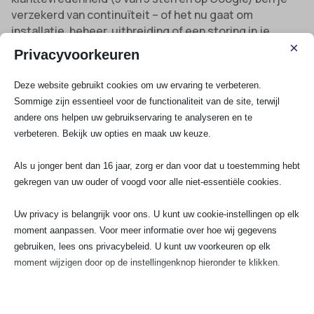
verzekerd van continuïteit – of het nu gaat om
installatie, beheer, uitbreiding of een storing in je
utiliteitsgebouw.
×
Privacyvoorkeuren
Benieuwd naar tarieven, of direct weten wat
Deze website gebruikt cookies om uw ervaring te verbeteren.
utiliteitsbouw elektrotechniek voor jouw bedrijfspand
Sommige zijn essentieel voor de functionaliteit van de site, terwijl
kost? Bekijk dan onze heldere rekentool op
andere ons helpen uw gebruikservaring te analyseren en te
kostencalculatie utiliteit elektrotechniek
of vergelijk
verbeteren. Bekijk uw opties en maak uw keuze.
direct verschillende offertes voor jouw project via
offertes van utiliteitselektriciens vergelijken
. SA
Als u jonger bent dan 16 jaar, zorg er dan voor dat u toestemming hebt
Elektro Experts: altijd een zakelijke oplossing op maat.
gekregen van uw ouder of voogd voor alle niet-essentiële cookies.
Bekijk al onze diensten
Uw privacy is belangrijk voor ons. U kunt uw cookie-instellingen op elk
moment aanpassen. Voor meer informatie over hoe wij gegevens
gebruiken, lees ons privacybeleid. U kunt uw voorkeuren op elk
moment wijzigen door op de instellingenknop hieronder te klikken.
Spoedservice
3 Fasen aansluiting
Houd er rekening mee dat als u ervoor kiest bepaalde soorten cookies
Groepenkast
uit te schakelen, dit uw ervaring op de site en de services die wij