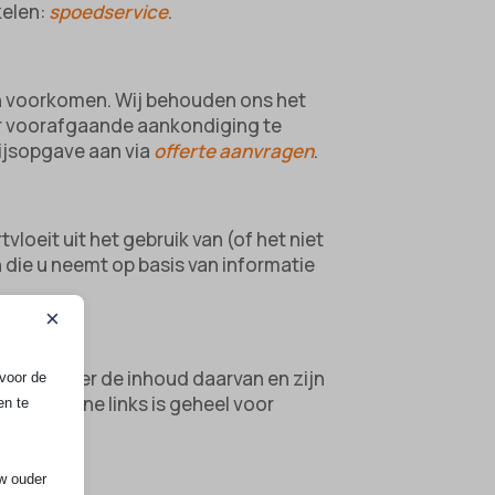
kelen:
spoedservice
.
en voorkomen. Wij behouden ons het
er voorafgaande aankondiging te
rijsopgave aan via
offerte aanvragen
.
loeit uit het gebruik van (of het niet
 die u neemt op basis van informatie
×
ntrole over de inhoud daarvan en zijn
voor de
van externe links is geheel voor
en te
uw ouder