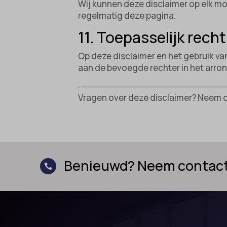
Wij kunnen deze disclaimer op elk m
Marke
catAcc
regelmatig deze pagina.
_ga
Market
gepers
cmplz_b
11. Toepasselijk recht
_ga_*
websit
cmplz_c
analyti
Op deze disclaimer en het gebruik v
cmplz_
aan de bevoegde rechter in het arr
cookies
Ander
_gcl_au
cmplz_f
Deze c
mp_*_m
categor
Vragen over deze disclaimer? Neem 
_gcl_a
cmplz_
sajssd
_gcl_gs
cmplz_p
uc_user
intercom
cmplz_s
__guid
CONSE
_dd_s
Benieuwd? Neem contact

cookie_
_deCoo
Cookie
_ketch
cookiec
_upscop
cookiel
acris_c