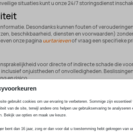
onveilige situaties kunt u onze 24/7 storingsdienst inscha
iteit
e informatie. Desondanks kunnen fouten of veroudering
ijzen, beschikbaarheid, diensten en voorwaarden) zond
rieven onze pagina
uurtarieven
of vraag een specifieke p
sprakelijkheid voor directe of indirecte schade die voortv
inclusief onjuistheden of onvolledigheden. Beslissingen
ng en risico.
erwijzingen
cyvoorkeuren
terne websites of bronnen van derden. Wij hebben geen co
ite gebruikt cookies om uw ervaring te verbeteren. Sommige zijn essentieel 
baarheid of juistheid van externe informatie. Het volgen 
liteit van de site, terwijl andere ons helpen uw gebruikservaring te analyseren 
n. Bekijk uw opties en maak uw keuze.
 uitvoering
ger bent dan 16 jaar, zorg er dan voor dat u toestemming hebt gekregen van 