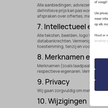
of voogd 
Alle aanbiedingen, adviezen en prijsin
definitieve prijs kan pas worden vas
Uw privac
afspraken over offertes, meerwerk en
meer info
7. Intellectueel eige
op elk mo
Alle teksten, beelden, logo’s, icone
Houd er r
databankrechten. Vermenigvuldiging, 
ervaring 
toestemming, tenzij en voor zover d
Essen
8. Merknamen en pr
Essent
correc
Merknamen (zoals laadpaalmerken) e
de geb
respectieve eigenaren. Vermelding im
9. Privacy
Analy
Wij gaan zorgvuldig om met persoon
__strip
Statis
bezoek
10. Wijzigingen
__TAG
asenha