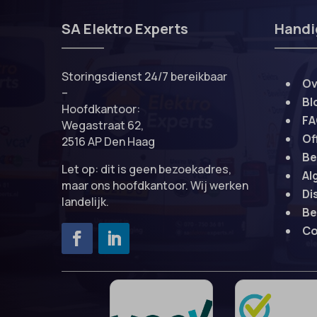
wordpre
domain
SA Elektro Experts
Handi
wordpre
et-editi
wp-sett
et-reco
Storingsdienst 24/7 bereikbaar
Ov
wp-sett
et-save
–
Bl
wpl_vie
Hoofdkantoor:
et-savin
F
Wegastraat 62,
euCook
Of
2516 AP Den Haag
Be
ext_na
Let op: dit is geen bezoekadres,
Al
ezTOC_
maar ons hoofdkantoor. Wij werken
Di
landelijk.
fs-cc
Be
Co
hide-*
Gratis offerte in 24 uur
M
i18next
Landelijke dekking.
kconse
Vraag binnen 10 seconden een
gratis offerte aan.
klaro
24/7 Storingsdienst