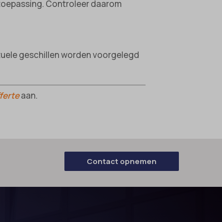
 toepassing. Controleer daarom
ende
ntuele geschillen worden voorgelegd
ifieke
ferte
aan.
Contact opnemen