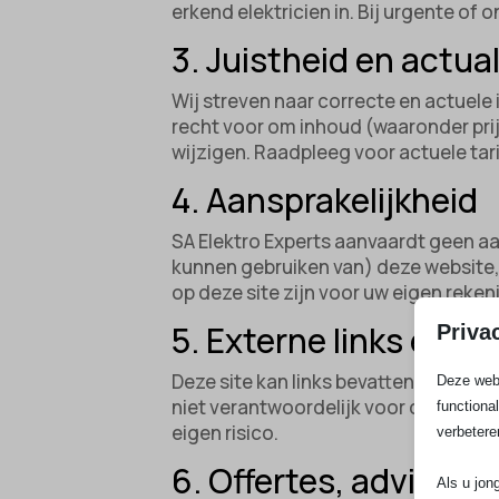
erkend elektricien in. Bij urgente of 
3. Juistheid en actual
Wij streven naar correcte en actuel
recht voor om inhoud (waaronder pr
wijzigen. Raadpleeg voor actuele ta
4. Aansprakelijkheid
SA Elektro Experts aanvaardt geen aan
kunnen gebruiken van) deze website, 
op deze site zijn voor uw eigen rekeni
5. Externe links en v
Priva
Deze site kan links bevatten naar ex
Deze webs
niet verantwoordelijk voor de beschik
functiona
eigen risico.
verbetere
6. Offertes, advies en
Als u jon