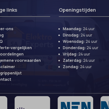
ss_logged_in_*
ge links
Openingstijden
ss_test_cookie
ng-post-*
ings-*
mmend-sync-post-*
er-ons
Maandag:
24 uur
ings-time-*
d-post*
og
Dinsdag:
24 uur
wed_cookie
g-post-*
AQ
Woensdag:
24 uur
ie
ferte-vergelijken
Donderdag:
24 uur
oordelingen
Vrijdag:
24 uur
me
gemene voorwaarden
Zaterdag:
24 uur
hidetoc-0
sclaimer
Zondag:
24 uur
grippenlijst
ntact
nt