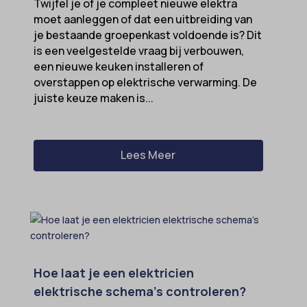
Twijfel je of je compleet nieuwe elektra
klaro
moet aanleggen of dat een uitbreiding van
je bestaande groepenkast voldoende is? Dit
marketing_cookies
is een veelgestelde vraag bij verbouwen,
MicrosoftApplicationsTelemetryDeviceId
een nieuwe keuken installeren of
overstappen op elektrische verwarming. De
MicrosoftApplicationsTelemetryFirstLaunchTime
juiste keuze maken is...
OptanonAlertBoxClosed
perf_*
Lees Meer
popupShow
SameSite
sensorsdata2015jssdkcross
snconsent
ssm_au_c
Hoe laat je een elektricien
tarteaucitron
elektrische schema’s controleren?
termsfeed_pc1_consent