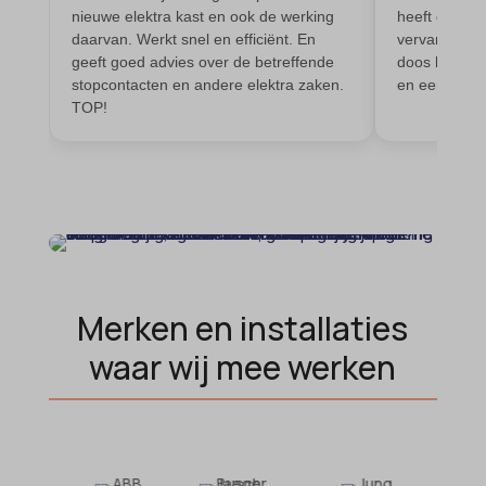
cookielawinfo-checkbox-*
nieuwe elektra kast en ook de werking
heeft direct
acris_cookie_acc
daarvan. Werkt snel en efficiënt. En
vervangen, h
cookieyes-consent
geeft goed advies over de betreffende
doos buiten 
amp_*
et-editor-available-post-*
stopcontacten en andere elektra zaken.
en een echte
TOP!
av_lang
et-pb-recent-items-colors
av_tunnel
et-pb-recent-items-font_family
blocksy_cookies_consent_accepted
gdpr_consent
borlabs-cookie
googtrans
cato_fw_inet
gt_auto_switch
cb-enabled
intercom-id-*
Merken en installaties
cc_cookie_accept
intercom-session-*
waar wij mee werken
cli_cookie_consent
mhcookie
cookie_permission_granted
OptanonConsent
cookie-*
sessionId
cookies_accepted
timezone