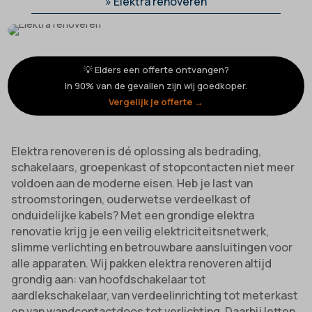
»
Elektra renoveren
💡 Elders een offerte ontvangen?
In 90% van de gevallen zijn wij goedkoper.
Vergelijk je offerte →
Elektra renoveren is dé oplossing als bedrading,
schakelaars, groepenkast of stopcontacten niet meer
voldoen aan de moderne eisen. Heb je last van
stroomstoringen, ouderwetse verdeelkast of
onduidelijke kabels? Met een grondige elektra
renovatie krijg je een veilig elektriciteitsnetwerk,
slimme verlichting en betrouwbare aansluitingen voor
alle apparaten. Wij pakken elektra renoveren altijd
grondig aan: van hoofdschakelaar tot
aardlekschakelaar, van verdeelinrichting tot meterkast
en van wandcontactdoos tot verlichting. Daarbij letten