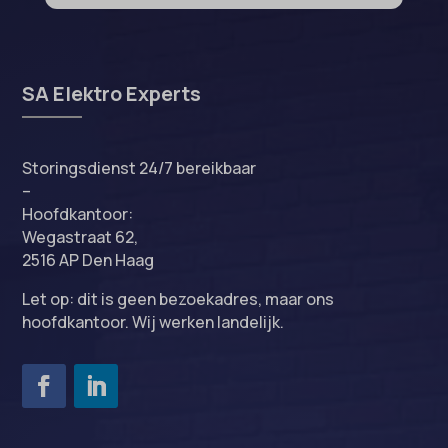
ext_name
ezTOC_hidetoc-0
fs-cc
SA Elektro Experts
hide-*
i18next
Storingsdienst 24/7 bereikbaar
kconsent
–
klaro
Hoofdkantoor:
Wegastraat 62,
marketing_cookies
2516 AP Den Haag
MicrosoftApplicationsTelemetryDeviceId
Let op: dit is geen bezoekadres, maar ons
MicrosoftApplicationsTelemetryFirstLaunchTime
hoofdkantoor. Wij werken landelijk.
OptanonAlertBoxClosed
perf_*
popupShow
SameSite