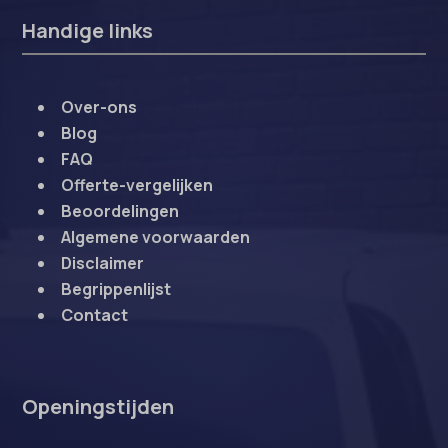
Handige links
sensorsdata2015jssdkcross
snconsent
ssm_au_c
Over-ons
Blog
tarteaucitron
FAQ
termsfeed_pc1_consent
Offerte-vergelijken
twCookieConsent
Beoordelingen
Algemene voorwaarden
wpc*
Disclaimer
Begrippenlijst
Contact
Openingstijden