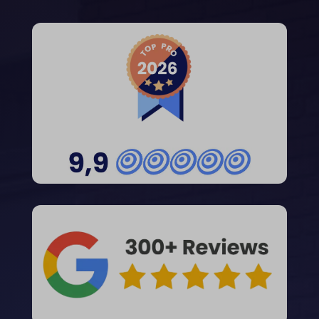
cato_fw_inet
gdpr_consent
cb-enabled
googtrans
cc_cookie_accept
gt_auto_switch
cli_cookie_consent
intercom-id-*
cookie_permission_granted
intercom-session-*
cookie-*
mhcookie
cookies_accepted
OptanonConsent
domain
timezone
et-editing-post-*
wordpress_logged_in_*
et-recommend-sync-post-*
wordpress_test_cookie
et-saved-post*
wp-settings-*
et-saving-post-*
wp-settings-time-*
euCookie
wpl_viewed_cookie