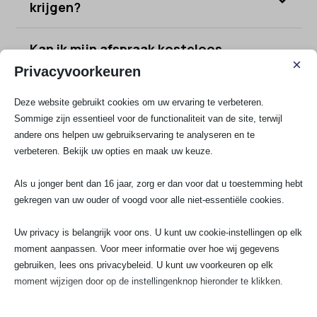
krijgen?
Kan ik mijn afspraak kosteloos
annuleren?
×
Privacyvoorkeuren
Wat zijn de kosten voor de
Deze website gebruikt cookies om uw ervaring te verbeteren.
storingsdienst?
Sommige zijn essentieel voor de functionaliteit van de site, terwijl
andere ons helpen uw gebruikservaring te analyseren en te
verbeteren. Bekijk uw opties en maak uw keuze.
Als u jonger bent dan 16 jaar, zorg er dan voor dat u toestemming hebt
gekregen van uw ouder of voogd voor alle niet-essentiële cookies.
Uw privacy is belangrijk voor ons. U kunt uw cookie-instellingen op elk
moment aanpassen. Voor meer informatie over hoe wij gegevens
gebruiken, lees ons privacybeleid. U kunt uw voorkeuren op elk
moment wijzigen door op de instellingenknop hieronder te klikken.
Houd er rekening mee dat als u ervoor kiest bepaalde soorten cookies