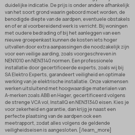
duidelijke indicatie. De prijs is onder andere afhankelijk
uitgevers om gepersonaliseerde advertenties te tonen. Dit doen ze
cmplz_consent_status
_ga_*
van het soort grond waarin geboord moet worden, de
door bezoekers over verschillende websites te volgen.
cmplz_consented_services
benodigde diepte van de aardpen, eventuele obstakels
analytics_cookies
Details weergeven
en of er al voorbereidend werk is verricht. Bij woningen
cmplz_functional
cookies-state
Andere diensten
met oudere bedrading of bij het aanleggen van een
_gcl_au
cmplz_marketing
Deze categorie omvat alle cookies, domeinen en services die niet
nieuwe groepenkast kunnen de kosten iets hoger
mp_*_mixpanel
in de andere specifieke categorieën vallen of niet duidelijk zijn
uitvallen door extra aanpassingen die noodzakelijk zijn
intercom-device-id-*
cmplz_preferences
sajssdk_2015_cross_new_user
gecategoriseerd.
voor een veilige aarding, zoals voorgeschreven in
cmplz_statistics
NEN1010 en NEN3140 normen. Een professionele
uc_user_interaction
Details weergeven
installatie door gecertificeerde experts, zoals wij bij
CONSENT
SA Elektro Experts, garandeert veiligheid en optimale
_dd_s
cookie_notice_accepted
werking van je elektrische installatie. Onze vakmensen
_deCookiesConsent
werken uitsluitend met hoogwaardige materialen van
CookieConsent
A-merken zoals ABB en Hager, gecertificeerd volgens
_ketch_consent_v1_
cookieconsent_status
de strenge VCA vol, InstallQ en NEN31340 eisen. Kies je
_upscope__region
voor zekerheid en garantie, dan krijg je naast een
cookielawinfo-checkbox-*
perfecte plaatsing van de aardpen ook een
acris_cookie_acc
cookieyes-consent
meetrapport, zodat alles volgens de geldende
amp_*
veiligheidseisen is aangesloten. [/learn_more]
et-editor-available-post-*