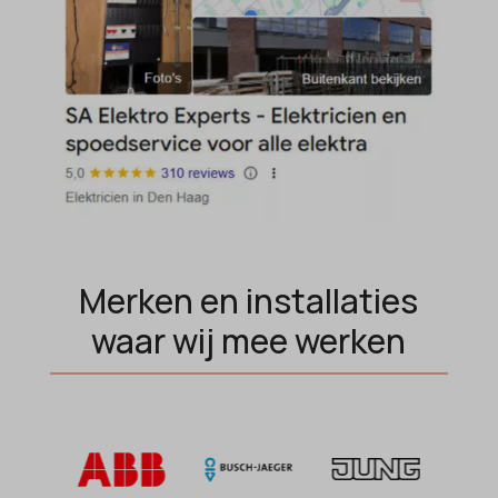
popupShow
SameSite
sensorsdata2015jssdkcross
snconsent
ssm_au_c
tarteaucitron
termsfeed_pc1_consent
Merken en installaties
twCookieConsent
waar wij mee werken
wpc*