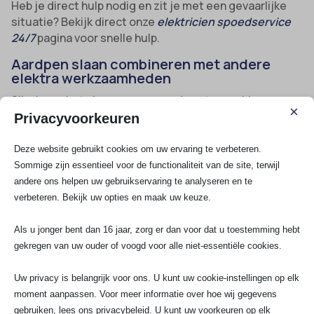
Heb je direct hulp nodig en zit je met een gevaarlijke
situatie? Bekijk direct onze
elektricien spoedservice
24/7
pagina voor snelle hulp.
Aardpen slaan combineren met andere
elektra werkzaamheden
Slim is om het slaan van een aardpen te combineren
×
met andere elektrowerkzaamheden zoals het
Privacyvoorkeuren
verbeteren van je aarding of het aanleggen van extra
groepen. Zo bespaar je aanzienlijk op bijkomende
Deze website gebruikt cookies om uw ervaring te verbeteren.
kosten en heb je alles in één keer goed geregeld.
Sommige zijn essentieel voor de functionaliteit van de site, terwijl
andere ons helpen uw gebruikservaring te analyseren en te
verbeteren. Bekijk uw opties en maak uw keuze.
Aarding meten en verbeteren
: Laat direct je
bestaande aardingsinstallatie controleren voor
Als u jonger bent dan 16 jaar, zorg er dan voor dat u toestemming hebt
maximaal rendement.
gekregen van uw ouder of voogd voor alle niet-essentiële cookies.
Groepenkast vervangen
: Combineer meteen
Uw privacy is belangrijk voor ons. U kunt uw cookie-instellingen op elk
een upgrade van je elektra met veilige aarding.
moment aanpassen. Voor meer informatie over hoe wij gegevens
Mogelijkheden voor uitbreiding
: Denk aan
gebruiken, lees ons privacybeleid. U kunt uw voorkeuren op elk