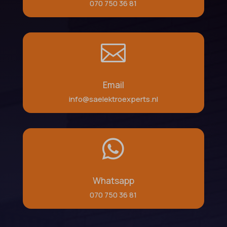
070 750 36 81

Email
info@saelektroexperts.nl

Whatsapp
070 750 36 81