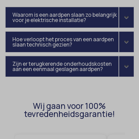
blocksy_cookies_consent_accepted
et-pb-recent-items-colors
Waarom is een aardpen slaan zo belangrijk
borlabs-cookie
et-pb-recent-items-font_family
voor je elektrische installatie?
cato_fw_inet
gdpr_consent
cb-enabled
googtrans
Hoe verloopt het proces van een aardpen
slaan technisch gezien?
cc_cookie_accept
gt_auto_switch
cli_cookie_consent
intercom-id-*
Zijn er terugkerende onderhoudskosten
cookie_permission_granted
aan een eenmaal geslagen aardpen?
intercom-session-*
cookie-*
mhcookie
cookies_accepted
OptanonConsent
domain
timezone
Wij gaan voor 100%
et-editing-post-*
tevredenheidsgarantie!
wordpress_logged_in_*
et-recommend-sync-post-*
wordpress_test_cookie
et-saved-post*
wp-settings-*