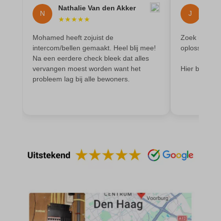
et-saving-post-*
wp-settings-time-*
Nathalie Van den Akker
Jova
N
J
euCookie
★
★
★
★
★
★
★
wpl_viewed_cookie
ext_name
Mohamed heeft zojuist de
Zoek niet la
intercom/bellen gemaakt. Heel blij mee!
oplossing zo
ezTOC_hidetoc-0
Na een eerdere check bleek dat alles
vervangen moest worden want het
Hier ben je 
fs-cc
probleem lag bij alle bewoners.
hide-*
i18next
kconsent
klaro
marketing_cookies
MicrosoftApplicationsTelemetryDeviceId
MicrosoftApplicationsTelemetryFirstLaunchTime
OptanonAlertBoxClosed
perf_*