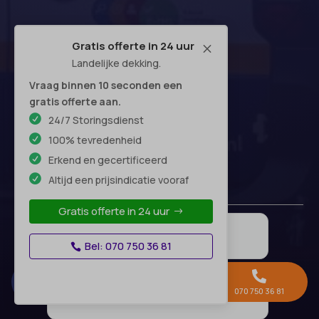
Gratis offerte in 24 uur
M
Landelijke dekking.
Vraag binnen 10 seconden een
gratis offerte aan.
24/7 Storingsdienst
100% tevredenheid
Erkend en gecertificeerd
Altijd een prijsindicatie vooraf
Gratis offerte in 24 uur
Bel: 070 750 36 81



Gratis offerte →
Whatsapp
070 750 36 81