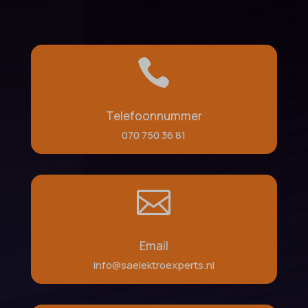
blocksy_cookies_consent_accepted
et-pb-recent-items-colors
borlabs-cookie
et-pb-recent-items-font_family

cato_fw_inet
gdpr_consent
cb-enabled
googtrans
cc_cookie_accept
Telefoonnummer
gt_auto_switch
070 750 36 81
cli_cookie_consent
intercom-id-*
cookie_permission_granted
intercom-session-*
cookie-*
mhcookie

cookies_accepted
OptanonConsent
domain
timezone
Email
et-editing-post-*
wordpress_logged_in_*
info@saelektroexperts.nl
et-recommend-sync-post-*
wordpress_test_cookie
et-saved-post*
wp-settings-*