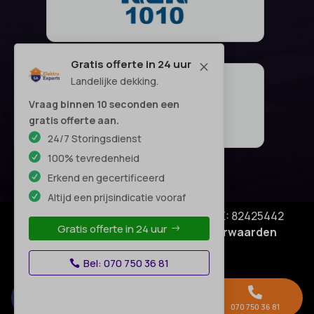
Gratis offerte in 24 uur
M
Landelijke dekking.
Vraag binnen 10 seconden een
gratis offerte aan.
24/7 Storingsdienst
100% tevredenheid
Erkend en gecertificeerd
Altijd een prijsindicatie vooraf
© Copyright SA Elektro Experts - KVK: 82425442
Gratis offerte in 24 uur
Privacyverklaring
|
Algemene voorwaarden
Disclaimer
–
Bel: 070 750 36 81



Gratis offerte →
Whatsapp
070 750 36 81