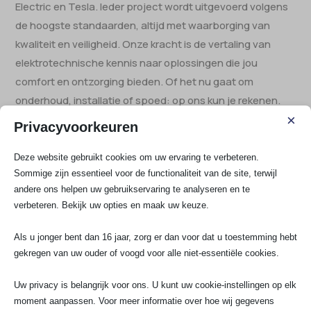
Electric en Tesla.​ Ieder project wordt uitgevoerd volgens
de hoogste standaarden, altijd met waarborging van
kwaliteit en veiligheid.​ Onze kracht is de vertaling van
elektrotechnische kennis naar oplossingen die jou
comfort en ontzorging bieden.​ Of het nu gaat om
onderhoud, installatie of spoed: op ons kun je rekenen.​
×
Privacyvoorkeuren
Deze website gebruikt cookies om uw ervaring te verbeteren.
Sommige zijn essentieel voor de functionaliteit van de site, terwijl
andere ons helpen uw gebruikservaring te analyseren en te
verbeteren. Bekijk uw opties en maak uw keuze.
Als u jonger bent dan 16 jaar, zorg er dan voor dat u toestemming hebt
gekregen van uw ouder of voogd voor alle niet-essentiële cookies.
Uw privacy is belangrijk voor ons. U kunt uw cookie-instellingen op elk
moment aanpassen. Voor meer informatie over hoe wij gegevens