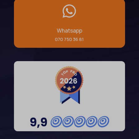
et-saving-post-*

wp-settings-time-*
euCookie
wpl_viewed_cookie
ext_name
Whatsapp
ezTOC_hidetoc-0
070 750 36 81
fs-cc
hide-*
i18next
kconsent
klaro
marketing_cookies
MicrosoftApplicationsTelemetryDeviceId
MicrosoftApplicationsTelemetryFirstLaunchTime
OptanonAlertBoxClosed