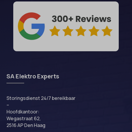
perf_*
popupShow
SameSite
sensorsdata2015jssdkcross
snconsent
ssm_au_c
tarteaucitron
termsfeed_pc1_consent
SA Elektro Experts
twCookieConsent
wpc*
Storingsdienst 24/7 bereikbaar
–
Hoofdkantoor:
Wegastraat 62,
2516 AP Den Haag