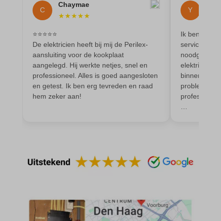
et-saving-post-*
Chaymae
Yass
wp-settings-time-*
C
Y
★
★
★
★
★
★
★
euCookie
wpl_viewed_cookie
⭐️⭐️⭐️⭐️⭐️
Ik ben ontze
ext_name
De elektricien heeft bij mij de Perilex-
service van 
ezTOC_hidetoc-0
aansluiting voor de kookplaat
noodgeval bi
aangelegd. Hij werkte netjes, snel en
elektricitei
fs-cc
professioneel. Alles is goed aangesloten
binnen een u
en getest. Ik ben erg tevreden en raad
probleem wer
hide-*
hem zeker aan!
professionee
i18next
…
kconsent
klaro
marketing_cookies
MicrosoftApplicationsTelemetryDeviceId
MicrosoftApplicationsTelemetryFirstLaunchTime
OptanonAlertBoxClosed
perf_*