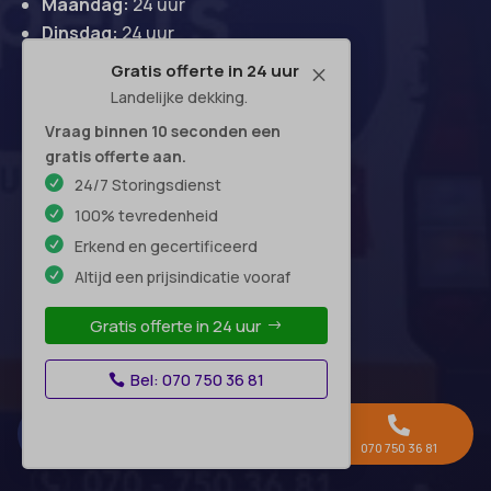
Maandag:
24 uur
Dinsdag:
24 uur
Woensdag:
24 uur
Gratis offerte in 24 uur
M
Donderdag:
24 uur
Landelijke dekking.
Vrijdag:
24 uur
Vraag binnen 10 seconden een
Zaterdag:
24 uur
gratis offerte aan.
Zondag:
24 uur
24/7 Storingsdienst
100% tevredenheid
Erkend en gecertificeerd
Hoofdkantoor
Altijd een prijsindicatie vooraf
Gratis offerte in 24 uur
Bel: 070 750 36 81



Gratis offerte →
Whatsapp
070 750 36 81