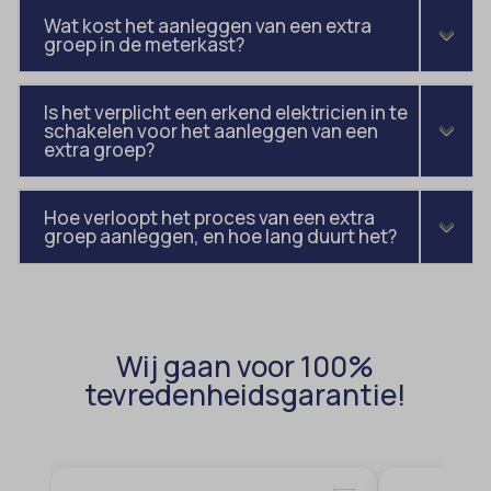
blocksy_cookies_consent_accepted
et-pb-recent-items-colors
Wat kost het aanleggen van een extra
groep in de meterkast?
borlabs-cookie
et-pb-recent-items-font_family
cato_fw_inet
gdpr_consent
Is het verplicht een erkend elektricien in te
cb-enabled
schakelen voor het aanleggen van een
googtrans
extra groep?
cc_cookie_accept
gt_auto_switch
cli_cookie_consent
intercom-id-*
Hoe verloopt het proces van een extra
groep aanleggen, en hoe lang duurt het?
cookie_permission_granted
intercom-session-*
cookie-*
mhcookie
cookies_accepted
OptanonConsent
domain
timezone
Wij gaan voor 100%
tevredenheidsgarantie!
et-editing-post-*
wordpress_logged_in_*
et-recommend-sync-post-*
wordpress_test_cookie
et-saved-post*
wp-settings-*