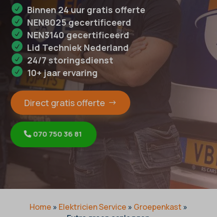
Binnen 24 uur gratis offerte
NEN8025 gecertificeerd
NEN3140 gecertificeerd
Lid Techniek Nederland
24/7 storingsdienst
10+ jaar ervaring
Direct gratis offerte
070 750 36 81
Home
»
Elektricien Service
»
Groepenkast
»