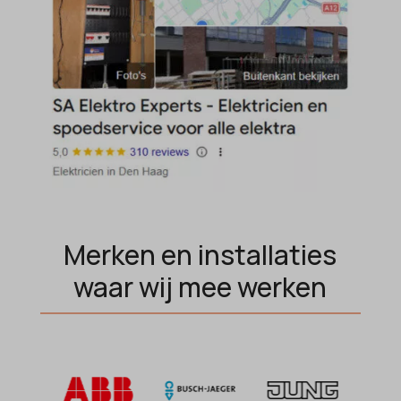
popupShow
SameSite
sensorsdata2015jssdkcross
snconsent
ssm_au_c
tarteaucitron
termsfeed_pc1_consent
twCookieConsent
Merken en installaties
wpc*
waar wij mee werken