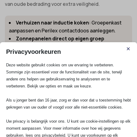
van oude bedrading voor extra veiligheid.
Verhuizen naar inductie koken
: Groepenkast
aanpassen en Perilex contactdoos aanleggen.
Zonnepanelen direct op eigen groep
aansluiten
: Optimaal rendement en geen
×
Privacyvoorkeuren
overbelasting.
Installatie elektrische auto thuislader
: Direct
Deze website gebruikt cookies om uw ervaring te verbeteren.
een veilige extra groep aanleg voor je laadstation.
Sommige zijn essentieel voor de functionaliteit van de site, terwijl
Nieuwe aanbouw in huis
: Extra groepen voor
andere ons helpen uw gebruikservaring te analyseren en te
uitbreiding van het aantal stroompunten.
verbeteren. Bekijk uw opties en maak uw keuze.
Voor inzicht in tarieven van onze elektrotechnische
Als u jonger bent dan 16 jaar, zorg er dan voor dat u toestemming hebt
diensten, bekijk de actuele
elektricien tarieven per
gekregen van uw ouder of voogd voor alle niet-essentiële cookies.
uur
. Wil je gelijk een advies op maat, offerte binnen 24
uur of hulp op locatie? Bel of WhatsApp ons via 070-
Uw privacy is belangrijk voor ons. U kunt uw cookie-instellingen op elk
7503681 of mail naar info@saelektroexperts.nl. Als lid
moment aanpassen. Voor meer informatie over hoe wij gegevens
van Techniek Nederland garanderen wij service,
gebruiken, lees ons privacybeleid. U kunt uw voorkeuren op elk