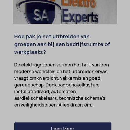
marketing_cookies
MicrosoftApplicationsTelemetryDeviceId
MicrosoftApplicationsTelemetryFirstLaunchTime
OptanonAlertBoxClosed
Hoe pak je het uitbreiden van
perf_*
groepen aan bij een bedrijfsruimte of
werkplaats?
popupShow
SameSite
De elektragroepen vormen het hart van een
moderne werkplek, en het uitbreiden ervan
sensorsdata2015jssdkcross
vraagt om overzicht, vakkennis én goed
snconsent
gereedschap. Denk aan schakelkasten,
installatiedraad, automaten,
ssm_au_c
aardlekschakelaars, technische schema’s
tarteaucitron
en veiligheidseisen. Alles draait om...
termsfeed_pc1_consent
twCookieConsent
Lees Meer