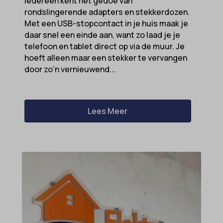
Iedereen kent het gedoe van
domain
rondslingerende adapters en stekkerdozen.
wordpress_test_cookie
Met een USB-stopcontact in je huis maak je
et-editing-post-*
wp-settings-*
daar snel een einde aan, want zo laad je je
et-recommend-sync-post-*
telefoon en tablet direct op via de muur. Je
wp-settings-time-*
hoeft alleen maar een stekker te vervangen
et-saved-post*
wpl_viewed_cookie
door zo’n vernieuwend...
et-saving-post-*
euCookie
Lees Meer
ext_name
ezTOC_hidetoc-0
fs-cc
hide-*
i18next
kconsent
klaro