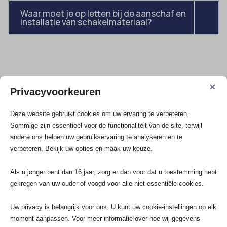
Waar moet je op letten bij de aanschaf en
installatie van schakelmateriaal?
Wij gaan voor 100%
×
Privacyvoorkeuren
tevredenheidsgarantie!
Deze website gebruikt cookies om uw ervaring te verbeteren.
Sommige zijn essentieel voor de functionaliteit van de site, terwijl
andere ons helpen uw gebruikservaring te analyseren en te
Maina Bhansingh
Floo
verbeteren. Bekijk uw opties en maak uw keuze.
M
F
★
★
★
★
★
★
★
Als u jonger bent dan 16 jaar, zorg er dan voor dat u toestemming hebt
Meneer heeft goed werk verricht. Snel
Wat een tops
gekregen van uw ouder of voogd voor alle niet-essentiële cookies.
gewerkt en ook netjes. Heel vriendelijk.
een noodgeva
Bedankt
mij klaar. Mi
netjes verva
Uw privacy is belangrijk voor ons. U kunt uw cookie-instellingen op elk
perfect. Ze z
moment aanpassen. Voor meer informatie over hoe wij gegevens