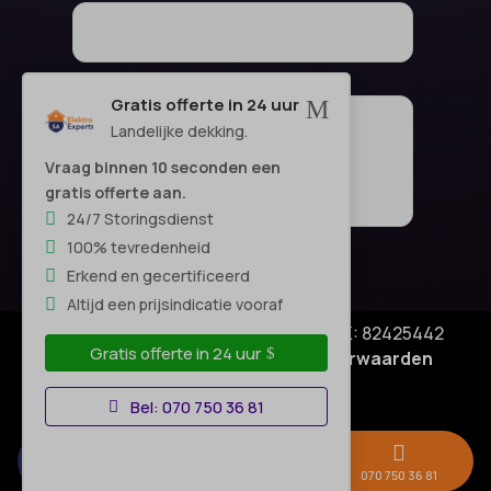
Gratis offerte in 24 uur
M
Landelijke dekking.
Vraag binnen 10 seconden een
gratis offerte aan.
24/7 Storingsdienst
100% tevredenheid
Erkend en gecertificeerd
Altijd een prijsindicatie vooraf
© Copyright SA Elektro Experts - KVK: 82425442
Gratis offerte in 24 uur
Privacyverklaring
|
Algemene voorwaarden
Disclaimer
–
Bel: 070 750 36 81



Gratis offerte →
Whatsapp
070 750 36 81