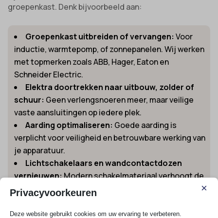
groepenkast. Denk bijvoorbeeld aan:
Groepenkast uitbreiden of vervangen:
Voor
inductie, warmtepomp, of zonnepanelen. Wij werken
met topmerken zoals ABB, Hager, Eaton en
Schneider Electric.
Elektra doortrekken naar uitbouw, zolder of
schuur:
Geen verlengsnoeren meer, maar veilige
vaste aansluitingen op iedere plek.
Aarding optimaliseren:
Goede aarding is
verplicht voor veiligheid en betrouwbare werking van
je apparatuur.
Lichtschakelaars en wandcontactdozen
vernieuwen:
Modern schakelmateriaal verhoogt de
×
veiligheid én uitstraling van je interieur.
Privacyvoorkeuren
Wil je precies weten wat de prijs is voor het vervangen
Deze website gebruikt cookies om uw ervaring te verbeteren.