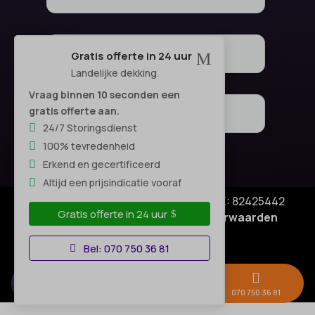
Gratis offerte in 24 uur
M
Landelijke dekking.
Vraag binnen 10 seconden een
gratis offerte aan.
24/7 Storingsdienst
100% tevredenheid
Erkend en gecertificeerd
Altijd een prijsindicatie vooraf
© Copyright SA Elektro Experts - KVK: 82425442
Gratis offerte in 24 uur
Privacyverklaring
|
Algemene voorwaarden
Disclaimer
–
Bel: 070 750 36 81



Gratis offerte →
Whatsapp
070 750 36 81