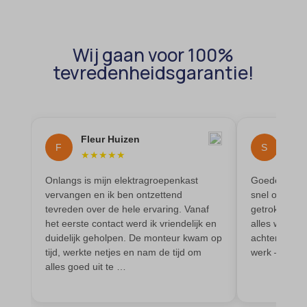
intercom-id-*
cc_cookie_accept
intercom-session-*
cli_cookie_consent
mhcookie
Wij gaan voor 100%
cookie_permission_granted
tevredenheidsgarantie!
OptanonConsent
cookie-*
sessionId
cookies_accepted
timezone
cookiesEnabled
Fleur Huizen
Sir
wordpress_logged_in_*
F
S
★
★
★
★
★
★
★
domain
wordpress_test_cookie
Onlangs is mijn elektragroepenkast
Goede elektr
et-editing-post-*
wp-settings-*
vervangen en ik ben ontzettend
snel opgelos
et-recommend-sync-post-*
tevreden over de hele ervaring. Vanaf
getrokken vo
wp-settings-time-*
het eerste contact werd ik vriendelijk en
alles werkt p
et-saved-post*
wpl_viewed_cookie
duidelijk geholpen. De monteur kwam op
achtergelaten
et-saving-post-*
tijd, werkte netjes en nam de tijd om
werk – zeker
alles goed uit te …
euCookie
ext_name