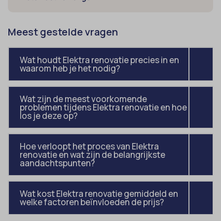
intercom-device-id-*
cmplz_statistics
__guid
CONSENT
Meest gestelde vragen
_dd_s
cookie_notice_accepted
_deCookiesConsent
CookieConsent
Wat houdt Elektra renovatie precies in en
waarom heb je het nodig?
_ketch_consent_v1_
cookieconsent_status
_upscope__region
cookielawinfo-checkbox-*
Wat zijn de meest voorkomende
acris_cookie_acc
cookieyes-consent
problemen tijdens Elektra renovatie en hoe
los je deze op?
amp_*
et-editor-available-post-*
av_lang
et-pb-recent-items-colors
Hoe verloopt het proces van Elektra
av_tunnel
renovatie en wat zijn de belangrijkste
et-pb-recent-items-font_family
aandachtspunten?
blocksy_cookies_consent_accepted
gdpr_consent
borlabs-cookie
googtrans
Wat kost Elektra renovatie gemiddeld en
welke factoren beïnvloeden de prijs?
cato_fw_inet
gt_auto_switch
cb-enabled