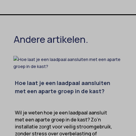
sensorsdata2015jssdkcross
snconsent
ssm_au_c
Andere artikelen.
tarteaucitron
termsfeed_pc1_consent
twCookieConsent
wpc*
Hoe laat je een laadpaal aansluiten
met een aparte groep in de kast?
Wil je weten hoe je een laadpaal aansluit
met een aparte groep in de kast? Zo’n
installatie zorgt voor veilig stroomgebruik,
zonder stress over overbelasting of