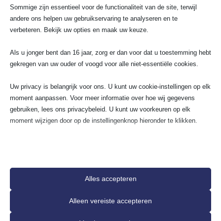
of uitbreiden van je groepenkast? Bekijk direct de
Sommige zijn essentieel voor de functionaliteit van de site, terwijl
actuele tarieven via
de groepenkast kosten & advies
andere ons helpen uw gebruikservaring te analyseren en te
pagina
.
verbeteren. Bekijk uw opties en maak uw keuze.
Laat je elektra renovatie uitvoeren door SA
Elektro Experts
Als u jonger bent dan 16 jaar, zorg er dan voor dat u toestemming hebt
gekregen van uw ouder of voogd voor alle niet-essentiële cookies.
Of je nu een oud huis compleet wilt laten vernieuwen
of jouw bedrijfspand veiliger wilt maken: SA Elektro
Uw privacy is belangrijk voor ons. U kunt uw cookie-instellingen op elk
Experts is landelijk actief, werkt snel, veilig en altijd
moment aanpassen. Voor meer informatie over hoe wij gegevens
volgens de nieuwste eisen. Met een vast
gebruiken, lees ons privacybeleid. U kunt uw voorkeuren op elk
aanspreekpunt, duidelijke offerte en nazorg weet je
moment wijzigen door op de instellingenknop hieronder te klikken.
precies waar je aan toe bent. En met 24/7 spoedservice
ben je verzekerd van hulp bij urgente storingen.
Houd er rekening mee dat als u ervoor kiest bepaalde soorten cookies
Benieuwd naar wat jouw elektra renovatie exact gaat
uit te schakelen, dit uw ervaring op de site en de services die wij
kosten? Vraag direct vrijblijvend een offerte aan en
kunnen aanbieden, kan beïnvloeden.
ontvang binnen 24 uur een duidelijk en eerlijk voorstel
Alles accepteren
voor jouw renovatie op maat via
offerte aanvragen
Essentieel
voor elektra renovatie
. Meer weten over de prijs per
Alleen vereiste accepteren
Essentiële cookies en services bieden basisfunctionaliteit en zijn
uur voor deskundig renovatiewerk? Check de actuele
noodzakelijk voor de correcte werking van de website. Deze
tarieven via onze
uurtarieven pagina voor elektriciens
.