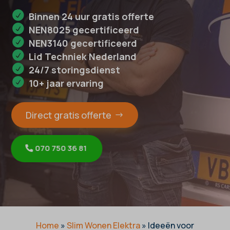
Binnen 24 uur gratis offerte
NEN8025 gecertificeerd
NEN3140 gecertificeerd
Lid Techniek Nederland
24/7 storingsdienst
10+ jaar ervaring
Direct gratis offerte
070 750 36 81
Home
»
Slim Wonen Elektra
»
Ideeën voor