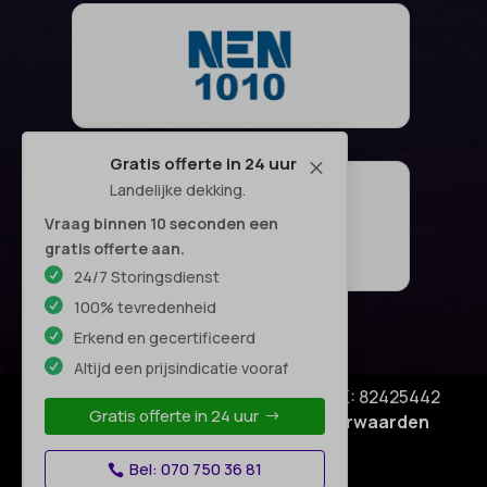
Gratis offerte in 24 uur
M
Landelijke dekking.
Vraag binnen 10 seconden een
gratis offerte aan.
24/7 Storingsdienst
100% tevredenheid
Erkend en gecertificeerd
Altijd een prijsindicatie vooraf
© Copyright SA Elektro Experts - KVK: 82425442
Gratis offerte in 24 uur
Privacyverklaring
|
Algemene voorwaarden
Disclaimer
–
Bel: 070 750 36 81