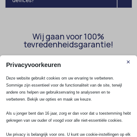
devices?
Wij gaan voor 100%
tevredenheidsgarantie!
×
Privacyvoorkeuren
Mafisa Houtman
ptri
M
p
Deze website gebruikt cookies om uw ervaring te verbeteren.
★
★
★
★
★
★
★
Sommige zijn essentieel voor de functionaliteit van de site, terwijl
andere ons helpen uw gebruikservaring te analyseren en te
Ik ben blij met de heren ze hebben mij
Topservice! 
goed geholpen alles werkt weer
elektricien d
verbeteren. Bekijk uw opties en maak uw keuze.
naarbehoren.
denkt goed m
na. Zeker ee
Als u jonger bent dan 16 jaar, zorg er dan voor dat u toestemming hebt
gekregen van uw ouder of voogd voor alle niet-essentiële cookies.
Uw privacy is belangrijk voor ons. U kunt uw cookie-instellingen op elk