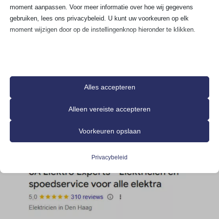
moment aanpassen. Voor meer informatie over hoe wij gegevens
gebruiken, lees ons privacybeleid. U kunt uw voorkeuren op elk
moment wijzigen door op de instellingenknop hieronder te klikken.
Houd er rekening mee dat als u ervoor kiest bepaalde soorten cookies
uit te schakelen, dit uw ervaring op de site en de services die wij
kunnen aanbieden, kan beïnvloeden.
Alles accepteren
Essentieel
Alleen vereiste accepteren
Essentiële cookies en services bieden basisfunctionaliteit en zijn
noodzakelijk voor de correcte werking van de website. Deze
Voorkeuren opslaan
cookies en services vereisen geen toestemming van de gebruiker
volgens de AVG.
Privacybeleid
Details weergeven
Analyses
__stripe_mid
Statistiekcookies verzamelen gebruiksinformatie, waardoor we
inzicht krijgen in hoe onze bezoekers met onze website omgaan.
__TAG_ASSISTANT
Details weergeven
asenha_tab