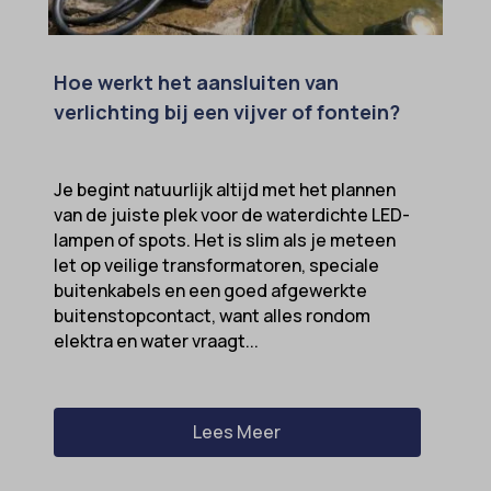
MicrosoftApplicationsTelemetryFirstLaunchTime
OptanonAlertBoxClosed
Hoe werkt het aansluiten van
perf_*
verlichting bij een vijver of fontein?
popupShow
SameSite
Je begint natuurlijk altijd met het plannen
sensorsdata2015jssdkcross
van de juiste plek voor de waterdichte LED-
snconsent
lampen of spots. Het is slim als je meteen
let op veilige transformatoren, speciale
ssm_au_c
buitenkabels en een goed afgewerkte
tarteaucitron
buitenstopcontact, want alles rondom
elektra en water vraagt...
termsfeed_pc1_consent
twCookieConsent
wpc*
Lees Meer