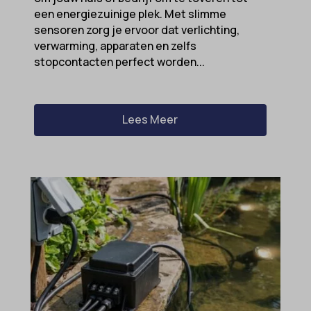
et-recommend-sync-post-*
een energiezuinige plek. Met slimme
wordpress_test_cookie
sensoren zorg je ervoor dat verlichting,
et-saved-post*
wp-settings-*
verwarming, apparaten en zelfs
et-saving-post-*
stopcontacten perfect worden...
wp-settings-time-*
euCookie
wpl_viewed_cookie
ext_name
Lees Meer
ezTOC_hidetoc-0
fs-cc
hide-*
i18next
kconsent
klaro
marketing_cookies
MicrosoftApplicationsTelemetryDeviceId