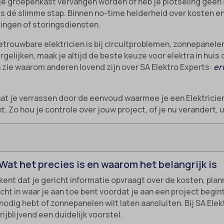
 je groepenkast vervangen worden of heb je plotseling geen 
rts dé slimme stap. Binnen no-time helderheid over kosten 
dingen of storingsdiensten.
etrouwbare elektricien is bij circuitproblemen, zonnepanelen
gelijken, maak je altijd de beste keuze voor elektra in huis o
zie waarom anderen lovend zijn over SA Elektro Experts:
er
laat je verrassen door de eenvoud waarmee je een Elektricie
 Zo hou je controle over jouw project, of je nu verandert, u
 Wat het precies is en waarom het belangrijk is
kent dat je gericht informatie opvraagt over de kosten, pla
nzicht in waar je aan toe bent voordat je aan een project beg
odig hebt of zonnepanelen wilt laten aansluiten. Bij SA Elekt
rijblijvend een duidelijk voorstel.