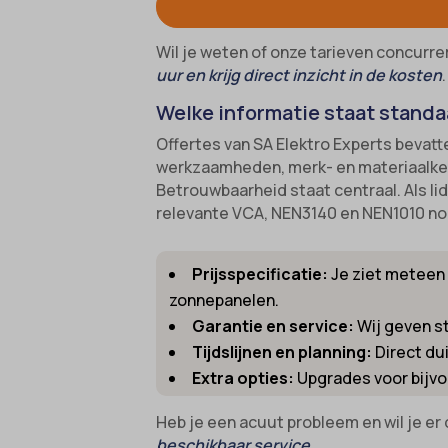
gdpr_co
borlabs
Wil je weten of onze tarieven concurrer
googtra
cato_fw
uur en krijg direct inzicht in de kosten
.
gt_auto
cb-enab
Welke informatie staat standaa
intercom
cc_cook
Offertes van SA Elektro Experts bevatt
interco
werkzaamheden, merk- en materiaalkeu
cli_coo
Betrouwbaarheid staat centraal. Als li
mhcook
cookie_
relevante VCA, NEN3140 en NEN1010 norm
Optano
cookie-
session
cookies
Prijsspecificatie:
Je ziet meteen 
zonnepanelen.
timezo
cookies
Garantie en service:
Wij geven st
wordpre
domain
Tijdslijnen en planning:
Direct dui
wordpre
et-editi
Extra opties:
Upgrades voor bijvo
wp-sett
et-reco
Heb je een acuut probleem en wil je er 
wp-sett
et-save
beschikbaar service
.