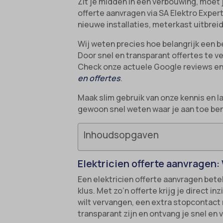
Zit je midden in een verbouwing, moet
offerte aanvragen via SA Elektro Expe
nieuwe installaties, meterkast uitbrei
Wij weten precies hoe belangrijk een b
Door snel en transparant offertes te ver
Check onze actuele Google reviews en 
en offertes
.
Maak slim gebruik van onze kennis en 
gewoon snel weten waar je aan toe bent.
Inhoudsopgaven
Elektricien offerte aanvragen:
Een elektricien offerte aanvragen bete
klus. Met zo’n offerte krijg je direct i
wilt vervangen, een extra stopcontact n
transparant zijn en ontvang je snel en v