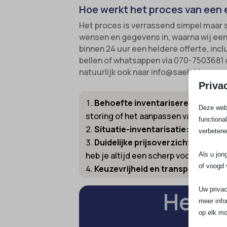
Hoe werkt het proces van een 
Het proces is verrassend simpel maar su
wensen en gegevens in, waarna wij ee
binnen 24 uur een heldere offerte, inclu
bellen of whatsappen via 070-7503681 of
natuurlijk ook naar info@saelektroexpe
Priva
Behoefte inventariseren:
Vertel 
Deze webs
storing of het aanpassen van de mete
functiona
Situatie-inventarisatie:
Wij zorge
verbetere
Duidelijke prijsoverzichten ontv
heb je altijd een scherp voorstel.
Als u jon
of voogd 
Keuzevrijheid en transparantie:
V
Uw privac
Heeft
meer info
op elk mo