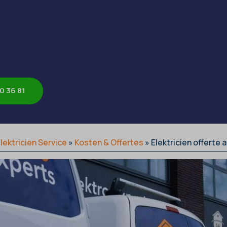
0 36 81
lektricien Service
»
Kosten & Offertes
»
Elektricien offerte