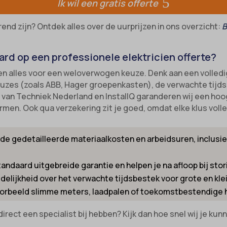
Ik wil een gratis offerte
nsent
-cookie
end zijn? Ontdek alles over de uurprijzen in ons overzicht:
B
ns
_inet
_switch
led
rd op een professionele elektricien offerte?
-id-*
ie_accept
en alles voor een weloverwogen keuze. Denk aan een volledi
m-session-*
zes (zoals ABB, Hager groepenkasten), de verwachte tijd
kie_consent
d van Techniek Nederland en InstallQ garanderen wij een hoog
ie
permission_granted
en. Ook qua verzekering zit je goed, omdat elke klus volle
nConsent
*
Id
_accepted
de gedetailleerde materiaalkosten en arbeidsuren, inclusi
ne
Enabled
andaard uitgebreide garantie en helpen je na afloop bij st
ss_logged_in_*
delijkheid over het verwachte tijdsbestek voor grote en kle
ss_test_cookie
ng-post-*
orbeeld slimme meters, laadpalen of toekomstbestendige hu
ings-*
mmend-sync-post-*
direct een specialist bij hebben? Kijk dan hoe snel wij je ku
ings-time-*
d-post*