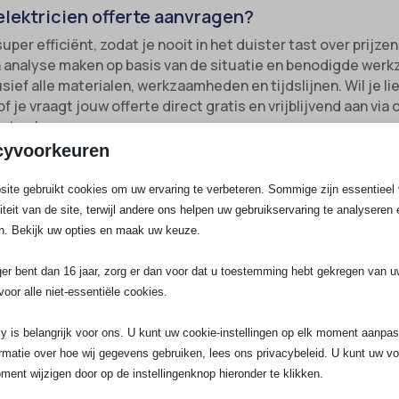
elektricien offerte aanvragen?
per efficiënt, zodat je nooit in het duister tast over prijzen
n analyse maken op basis van de situatie en benodigde wer
sief alle materialen, werkzaamheden en tijdslijnen. Wil je li
 je vraagt jouw offerte direct gratis en vrijblijvend aan via
rts.nl.
cyvoorkeuren
ons precies wat je wilt. Of het nu gaat om het aanleggen van
ite gebruikt cookies om uw ervaring te verbeteren. Sommige zijn essentieel 
rkast naar een 3-fase aansluiting.
liteit van de site, terwijl andere ons helpen uw gebruikservaring te analyseren 
n zo nodig voor een (video)inspectie of advies op locatie.
n. Bekijk uw opties en maak uw keuze.
angen:
Met onze ervaring en vaste netwerk van leverancier
ger bent dan 16 jaar, zorg er dan voor dat u toestemming hebt gekregen van 
voor alle niet-essentiële cookies.
ergelijk rustig kosten en pakketten, zodat jij nooit voor ver
y is belangrijk voor ons. U kunt uw cookie-instellingen op elk moment aanpa
 u een storing of een 
rmatie over hoe wij gegevens gebruiken, lees ons privacybeleid. U kunt uw v
ment wijzigen door op de instellingenknop hieronder te klikken.