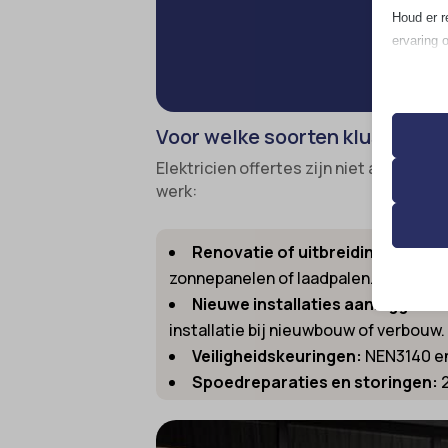
N
Houd er r
ervaring 
Essen
Essent
Voor welke soorten klussen kun
correc
de geb
Elektricien offertes zijn niet alleen h
werk:
Analy
__strip
Statis
Renovatie of uitbreiding van je
bezoek
zonnepanelen of laadpalen.
__TAG
Nieuwe installaties aanleggen:
D
asenha
installatie bij nieuwbouw of verbouw.
Marke
catAcc
_ga
Veiligheidskeuringen:
NEN3140 en 
Market
gepers
Spoedreparaties en storingen:
2
cmplz_b
_ga_*
websit
cmplz_c
analyti
cmplz_