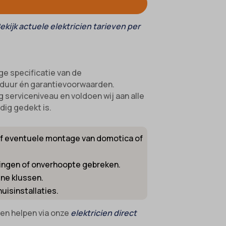
ekijk actuele elektricien tarieven per
ge specificatie van de
sduur én garantievoorwaarden.
 serviceniveau en voldoen wij aan alle
dig gedekt is.
ef eventuele montage van domotica of
oringen of onverhoopte gebreken.
ine klussen.
isinstallaties.
nnen helpen via onze
elektricien direct