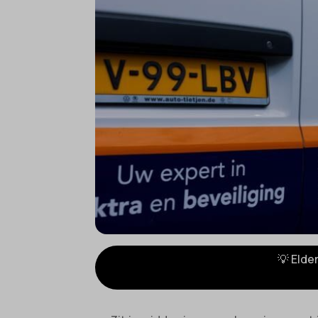
💡 Elde