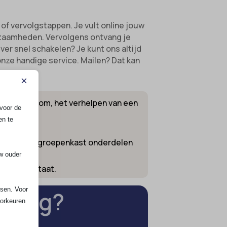
 of vervolgstappen. Je vult online jouw
kzaamheden. Vervolgens ontvang je
ever snel schakelen? Je kunt ons altijd
 onze handige service. Mailen? Dat kan
×
 krachtstroom, het verhelpen van een
voor de
en te
s zoals ABB groepenkast onderdelen
uw ouder
rassingen staat.
ssen. Voor
vraag?
oorkeuren