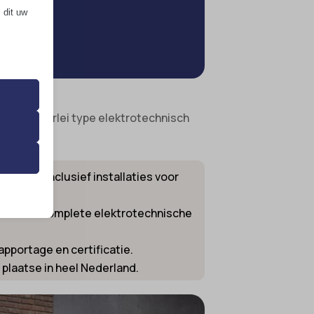
en
 dit uw
 de
ming van
e dekt allerlei type elektrotechnisch
 onze
pgrade inclusief installaties voor
s of een complete elektrotechnische
pportage en certificatie.
ende
plaatse in heel Nederland.