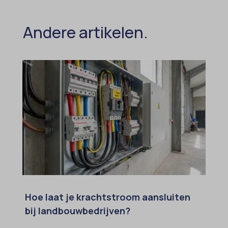
SameSite
sensorsdata2015jssdkcross
Andere artikelen.
snconsent
ssm_au_c
tarteaucitron
termsfeed_pc1_consent
twCookieConsent
wpc*
Hoe laat je krachtstroom aansluiten
bij landbouwbedrijven?