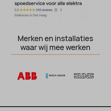
ext_name
ezTOC_hidetoc-0
fs-cc
hide-*
Merken en installaties
i18next
waar wij mee werken
kconsent
klaro
marketing_cookies
MicrosoftApplicationsTelemetryDeviceId
MicrosoftApplicationsTelemetryFirstLaunchTime
OptanonAlertBoxClosed
perf_*
popupShow