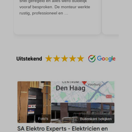
snel geregeld en alles werd duidelijk
cato_fw_inet
gdpr_consent
vooraf besproken. De monteur werkte
rustig, professioneel en …
cb-enabled
googtrans
cc_cookie_accept
gt_auto_switch
cli_cookie_consent
intercom-id-*
cookie_permission_granted
intercom-session-*
cookie-*
mhcookie
cookies_accepted
OptanonConsent
domain
timezone
et-editing-post-*
wordpress_logged_in_*
et-recommend-sync-post-*
wordpress_test_cookie
et-saved-post*
wp-settings-*
et-saving-post-*
wp-settings-time-*
euCookie
wpl_viewed_cookie