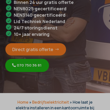
Binnen 24 uur gratis offerte
NEN8025 gecertificeerd
NEN3140 gecertificeerd
Lid Techniek Nederland
24/7 storingsdienst
10+ jaar ervaring
Direct gratis offerte
070 750 36 81
Home
»
Bedrijfselektriciteit
»
Hoe laat je
elektra installeren in een kantoorruimte bij