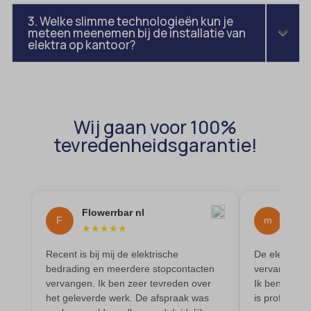
Details weergeven
3. Welke slimme technologieën kun je
cmplz_functional
cookies-state
Andere diensten
meteen meenemen bij de installatie van
elektra op kantoor?
_gcl_au
cmplz_marketing
Deze categorie omvat alle cookies, domeinen en services die niet
mp_*_mixpanel
in de andere specifieke categorieën vallen of niet duidelijk zijn
intercom-device-id-*
cmplz_preferences
sajssdk_2015_cross_new_user
gecategoriseerd.
cmplz_statistics
uc_user_interaction
Details weergeven
CONSENT
Wij gaan voor 100%
_dd_s
cookie_notice_accepted
tevredenheidsgarantie!
_deCookiesConsent
CookieConsent
_ketch_consent_v1_
cookieconsent_status
_upscope__region
cookielawinfo-checkbox-*
Flowerrbar nl
man
F
m
acris_cookie_acc
★
★
★
★
★
★
★
cookieyes-consent
amp_*
Recent is bij mij de elektrische
De elektricie
et-editor-available-post-*
bedrading en meerdere stopcontacten
vervangen en
blocksy_cookies_consent_accepted
et-pb-recent-items-colors
vervangen. Ik ben zeer tevreden over
Ik ben erg t
het geleverde werk. De afspraak was
is professio
borlabs-cookie
et-pb-recent-items-font_family