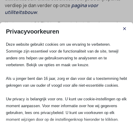
verdiep je dan verder op onze
pagina voor
utiliteitsbouw
.
Kortom: met SA Elektro Experts installeer je zorgeloze,
×
toekomstbestendige en veilige elektra in jouw
Privacyvoorkeuren
kantoorruimte, zodat jouw team probleemloos en
efficiënt kan werken.
Deze website gebruikt cookies om uw ervaring te verbeteren.
Sommige zijn essentieel voor de functionaliteit van de site, terwijl
andere ons helpen uw gebruikservaring te analyseren en te
Bekijk al onze diensten
verbeteren. Bekijk uw opties en maak uw keuze.
Als u jonger bent dan 16 jaar, zorg er dan voor dat u toestemming hebt
gekregen van uw ouder of voogd voor alle niet-essentiële cookies.
Spoedservice
3 Fasen aansluiting
Uw privacy is belangrijk voor ons. U kunt uw cookie-instellingen op elk
Groepenkast
moment aanpassen. Voor meer informatie over hoe wij gegevens
Krachtstroom aansluiten
gebruiken, lees ons privacybeleid. U kunt uw voorkeuren op elk
moment wijzigen door op de instellingenknop hieronder te klikken.
Elektra renovatie
Groep aanleggen