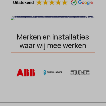
OptanonAlertBoxClosed
perf_*
popupShow
SameSite
Merken en installaties
sensorsdata2015jssdkcross
waar wij mee werken
snconsent
ssm_au_c
tarteaucitron
termsfeed_pc1_consent
twCookieConsent
wpc*