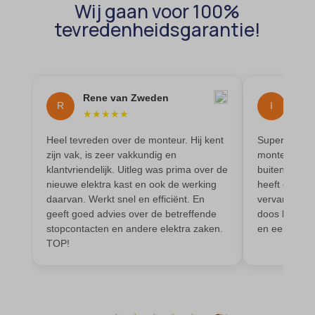
wp-settings-*
Wij gaan voor 100%
tevredenheidsgarantie!
et-saved-post*
wp-settings-time-*
et-saving-post-*
wpl_viewed_cookie
euCookie
ext_name
Rene van Zweden
I P
R
I
★
★
★
★
★
★
★
ezTOC_hidetoc-0
Heel tevreden over de monteur. Hij kent
Super tevred
fs-cc
zijn vak, is zeer vakkundig en
monteur MO! 
hide-*
klantvriendelijk. Uitleg was prima over de
buiten bleek 
nieuwe elektra kast en ook de werking
heeft direct
i18next
daarvan. Werkt snel en efficiënt. En
vervangen, h
geeft goed advies over de betreffende
doos buiten 
kconsent
stopcontacten en andere elektra zaken.
en een echte
klaro
TOP!
marketing_cookies
MicrosoftApplicationsTelemetryDeviceId
MicrosoftApplicationsTelemetryFirstLaunchTime