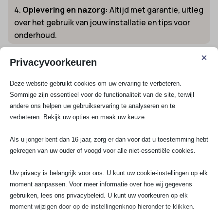
Oplevering en nazorg:
Altijd met garantie, uitleg
over het gebruik van jouw installatie en tips voor
onderhoud.
Pakketten, specialismes en toepassingen
×
Privacyvoorkeuren
in Leiden
SA Elektro Experts is er voor elk type woning of
Deze website gebruikt cookies om uw ervaring te verbeteren.
bedrijfspand: van monumenten en jaren-30 woningen
Sommige zijn essentieel voor de functionaliteit van de site, terwijl
tot appartementen en horeca. We werken in wijken als
andere ons helpen uw gebruikservaring te analyseren en te
Stevenshof, Lammenschans, Leiden-Noord en meer.
verbeteren. Bekijk uw opties en maak uw keuze.
Voorbeelden van veelgevraagde installaties in Leiden
en omgeving:
Als u jonger bent dan 16 jaar, zorg er dan voor dat u toestemming hebt
gekregen van uw ouder of voogd voor alle niet-essentiële cookies.
Groepenkast met extra groep:
Voor een sauna,
Uw privacy is belangrijk voor ons. U kunt uw cookie-instellingen op elk
inductiekookplaat of airco.
moment aanpassen. Voor meer informatie over hoe wij gegevens
50+ schakelaars en stopcontacten
gebruiken, lees ons privacybeleid. U kunt uw voorkeuren op elk
vernieuwen:
Bij serieuze woningrenovaties of op
moment wijzigen door op de instellingenknop hieronder te klikken.
kantoor.