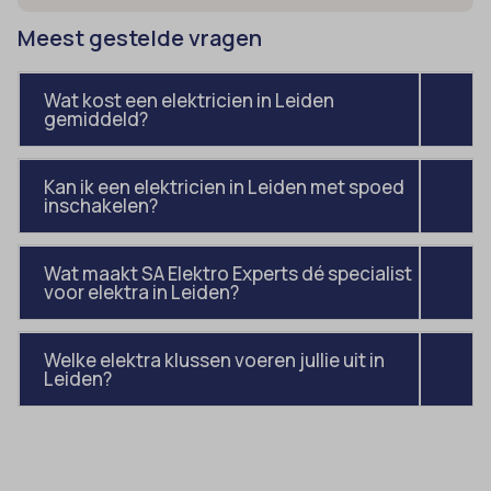
av_tunnel
et-pb-recent-items-colors
Meest gestelde vragen
blocksy_cookies_consent_accepted
et-pb-recent-items-font_family
borlabs-cookie
gdpr_consent
Wat kost een elektricien in Leiden
gemiddeld?
cato_fw_inet
googtrans
cb-enabled
gt_auto_switch
Kan ik een elektricien in Leiden met spoed
cc_cookie_accept
intercom-id-*
inschakelen?
cli_cookie_consent
intercom-session-*
cookie_permission_granted
Wat maakt SA Elektro Experts dé specialist
mhcookie
voor elektra in Leiden?
cookie-*
OptanonConsent
cookies_accepted
sessionId
Welke elektra klussen voeren jullie uit in
Leiden?
cookiesEnabled
timezone
domain
wordpress_logged_in_*
et-editing-post-*
wordpress_test_cookie
et-recommend-sync-post-*