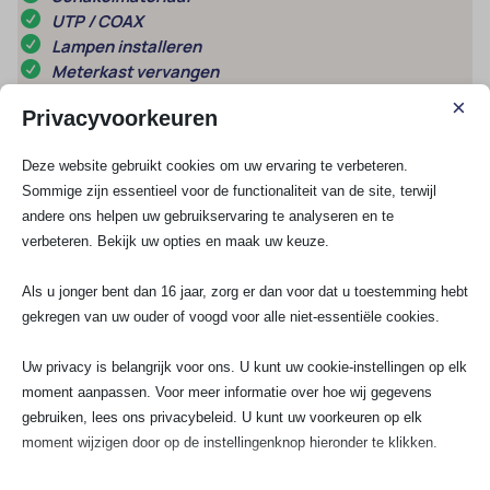
UTP / COAX
Lampen installeren
Meterkast vervangen
×
Privacyvoorkeuren
Meest gestelde vragen
Deze website gebruikt cookies om uw ervaring te verbeteren.
1. Hoe werkt het plaatsen van slimme
Sommige zijn essentieel voor de functionaliteit van de site, terwijl
sensoren voor energiebeheer precies?
andere ons helpen uw gebruikservaring te analyseren en te
verbeteren. Bekijk uw opties en maak uw keuze.
2. Wat zijn de voordelen van slimme
Als u jonger bent dan 16 jaar, zorg er dan voor dat u toestemming hebt
sensoren bij energiebeheer voor mijn
bedrijf of huis?
gekregen van uw ouder of voogd voor alle niet-essentiële cookies.
Uw privacy is belangrijk voor ons. U kunt uw cookie-instellingen op elk
3. Hoe vind ik een betrouwbare installateur
moment aanpassen. Voor meer informatie over hoe wij gegevens
voor slimme sensoren en wat moet ik
gebruiken, lees ons privacybeleid. U kunt uw voorkeuren op elk
voorbereiden?
moment wijzigen door op de instellingenknop hieronder te klikken.