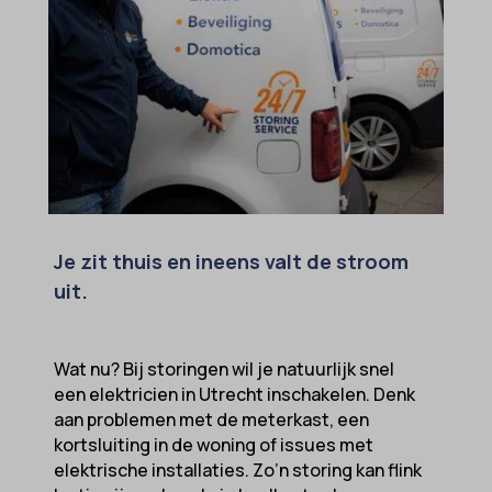
ext_name
ezTOC_hidetoc-0
fs-cc
hide-*
i18next
kconsent
klaro
Je zit thuis en ineens valt de stroom
marketing_cookies
uit.
MicrosoftApplicationsTelemetryDeviceId
MicrosoftApplicationsTelemetryFirstLaunchTime
Wat nu? Bij storingen wil je natuurlijk snel
OptanonAlertBoxClosed
een elektricien in Utrecht inschakelen. Denk
aan problemen met de meterkast, een
perf_*
kortsluiting in de woning of issues met
popupShow
elektrische installaties. Zo’n storing kan flink