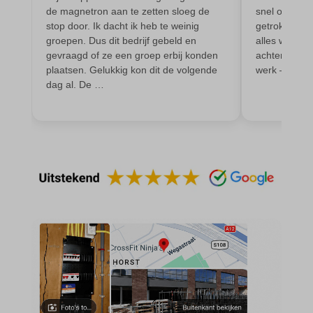
domain
wordpress_test_cookie
de magnetron aan te zetten sloeg de
snel opgelos
stop door. Ik dacht ik heb te weinig
getrokken vo
et-editing-post-*
wp-settings-*
groepen. Dus dit bedrijf gebeld en
alles werkt p
et-recommend-sync-post-*
gevraagd of ze een groep erbij konden
achtergelaten
wp-settings-time-*
plaatsen. Gelukkig kon dit de volgende
werk – zeker
et-saved-post*
wpl_viewed_cookie
dag al. De …
et-saving-post-*
euCookie
ext_name
ezTOC_hidetoc-0
fs-cc
hide-*
i18next
kconsent
klaro
marketing_cookies