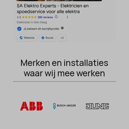
MicrosoftApplicationsTelemetryDeviceId
MicrosoftApplicationsTelemetryFirstLaunchTime
OptanonAlertBoxClosed
perf_*
popupShow
SameSite
Merken en installaties
sensorsdata2015jssdkcross
waar wij mee werken
snconsent
ssm_au_c
tarteaucitron
termsfeed_pc1_consent
twCookieConsent
wpc*