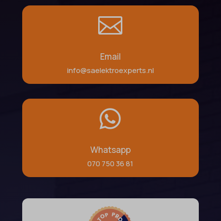

Email
info@saelektroexperts.nl

Whatsapp
070 750 36 81