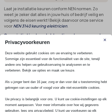
Laat je installatie keuren conform NEN normen. Zo
weet je zeker dat alles in jouw huis of bedrijf veilig en
volgens de eisen werkt! Bekijk daarvoor onze service
voor
NEN 3140 keuring elektricien
.
Specialistische elektradiensten op maat
×
voor Hoofddorp en omgeving
Privacyvoorkeuren
SA Elektro Experts is actief door de hele gemeente
Deze website gebruikt cookies om uw ervaring te verbeteren.
Haarlemmermeer en Hoofddorp. Of je nu woont in
Sommige zijn essentieel voor de functionaliteit van de site, terwijl
Bornholm, Pax, Overbos of dichtbij bedrijventerrein
andere ons helpen uw gebruikservaring te analyseren en te
Beukenhorst: wij leveren maatwerk voor elke situatie.
verbeteren. Bekijk uw opties en maak uw keuze.
Je vindt onze elektriciens net zo goed in scholen, VvE-
complexen en sportaccommodaties als in particuliere
Als u jonger bent dan 16 jaar, zorg er dan voor dat u toestemming hebt
woningen.
gekregen van uw ouder of voogd voor alle niet-essentiële cookies.
Wij investeren continu in opleiding en werken met de
nieuwste tools, zodat je altijd profiteert van de
Uw privacy is belangrijk voor ons. U kunt uw cookie-instellingen op elk
modernste technieken. Dit maakt ons de eerste keuze
moment aanpassen. Voor meer informatie over hoe wij gegevens
voor alles wat met elektriciteit, krachtstroom,
gebruiken, lees ons privacybeleid. U kunt uw voorkeuren op elk