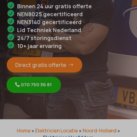
Binnen 24 uur gratis offerte
NEN8025 gecertificeerd
NEN3140 gecertificeerd
Lid Techniek Nederland
24/7 storingsdienst
10+ jaar ervaring
Direct gratis offerte
070 750 36 81
Home
»
Elektricien Locatie
»
Noord-Holland
»