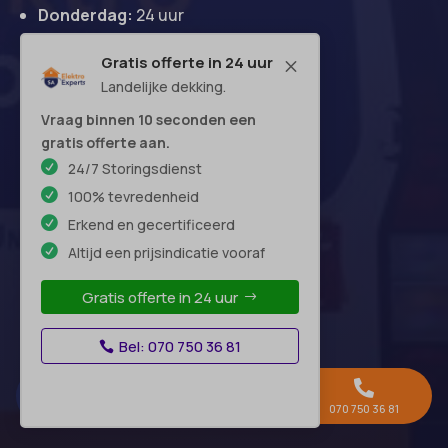
Donderdag:
24 uur
Vrijdag:
24 uur
Gratis offerte in 24 uur
M
Zaterdag:
24 uur
Landelijke dekking.
Zondag:
24 uur
Vraag binnen 10 seconden een
gratis offerte aan.
24/7 Storingsdienst
Hoofdkantoor
100% tevredenheid
Erkend en gecertificeerd
Altijd een prijsindicatie vooraf
Gratis offerte in 24 uur
Bel: 070 750 36 81



Gratis offerte →
Whatsapp
070 750 36 81