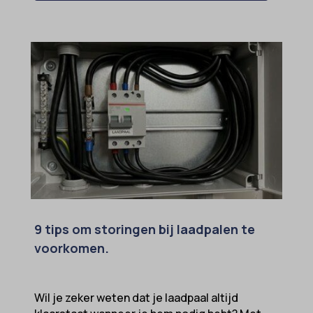
SameSite
sensorsdata2015jssdkcross
snconsent
ssm_au_c
tarteaucitron
termsfeed_pc1_consent
twCookieConsent
wpc*
9 tips om storingen bij laadpalen te
voorkomen.
Wil je zeker weten dat je laadpaal altijd