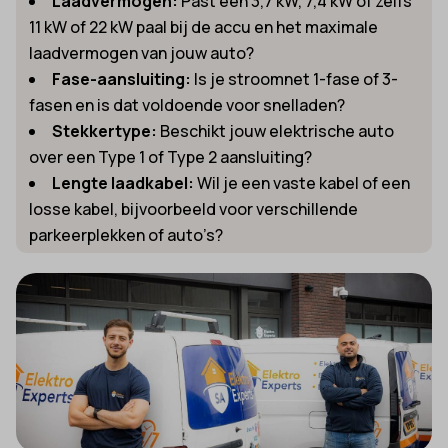
Laadvermogen:
Past een 3,7 kW, 7,4 kW of zelfs
11 kW of 22 kW paal bij de accu en het maximale
laadvermogen van jouw auto?
Fase-aansluiting:
Is je stroomnet 1-fase of 3-
fasen en is dat voldoende voor snelladen?
Stekkertype:
Beschikt jouw elektrische auto
over een Type 1 of Type 2 aansluiting?
Lengte laadkabel:
Wil je een vaste kabel of een
losse kabel, bijvoorbeeld voor verschillende
parkeerplekken of auto’s?