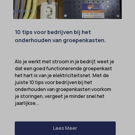
ext_name
ezTOC_hidetoc-0
fs-cc
10 tips voor bedrijven bij het
onderhouden van groepenkasten.
hide-*
i18next
Als je werkt met stroom in je bedrijf, weet je
kconsent
dat een goed functionerende groepenkast
klaro
het hart is van je elektriciteitsnet. Met de
juiste 10 tips voor bedrijven bij het
marketing_cookies
onderhouden van groepenkasten voorkom
MicrosoftApplicationsTelemetryDeviceId
je storingen, vergeet je minder snel het
jaarlijkse...
MicrosoftApplicationsTelemetryFirstLaunchTime
OptanonAlertBoxClosed
perf_*
Lees Meer
popupShow