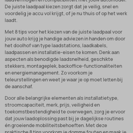
De juiste laadpaal kiezen zorgt dat je veilig, snel en
voordelig je accu vol krijgt, of je nu thuis of op het werk
laadt.
Met 8 tips voor het kiezen van de juiste laadpaal voor
jouw auto krijg je handige adviezen in handen om door
het doolhof van type laadstations, laadkabels,
laadpassen en installatie-eisen te komen. Denk aan
aspecten als benodigde laadsnelheid, geschikte
stekkers, montageplek, backoffice-functionaliteiten
en energiemanagement. Zo voorkom je
teleurstellingen en weet je waar je op moet letten bij
de aanschaf.
Door alle belangrijke elementen als installatietype,
stroomcapaciteit, merk, prijs, veiligheid en
toekomstbestendigheid te overwegen, zorg je ervoor
dat jouw laadoplossing past bij je dagelijkse routines
én groeiende mobiliteitsbehoeften. Met deze
praktische 8 tips voorkom je domme fouten en maak je