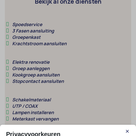
Bekijk al onze diensten
Spoedservice
3 Fasen aansluiting
Groepenkast
Krachtstroom aansluiten
Elektra renovatie
Groep aanleggen
Kookgroep aansluiten
Stopcontact aansluiten
Schakelmateriaal
UTP / COAX
Lampen installeren
Meterkast vervangen
×
Privacyvoorkeuren
Meest gestelde vragen