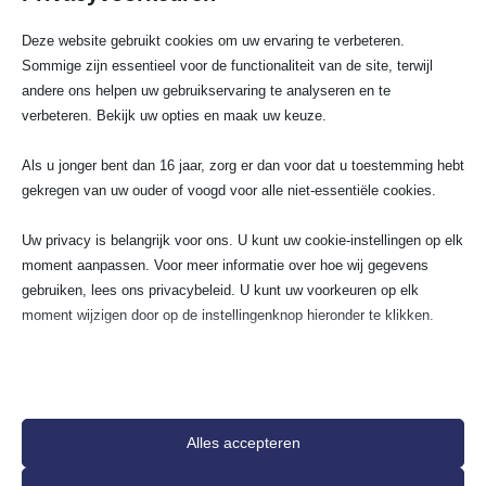
Deze website gebruikt cookies om uw ervaring te verbeteren.
1. Waar moet ik op letten bij het kiezen van
Sommige zijn essentieel voor de functionaliteit van de site, terwijl
de juiste laadpaal voor mijn elektrische
andere ons helpen uw gebruikservaring te analyseren en te
auto?
verbeteren. Bekijk uw opties en maak uw keuze.
2. Wat maakt slimme laadpalen van merken
Als u jonger bent dan 16 jaar, zorg er dan voor dat u toestemming hebt
zoals EVBox of Alfen aantrekkelijker?
gekregen van uw ouder of voogd voor alle niet-essentiële cookies.
Uw privacy is belangrijk voor ons. U kunt uw cookie-instellingen op elk
3. Hoe bereken ik of mijn meterkast
geschikt is voor een laadpaal aan huis?
moment aanpassen. Voor meer informatie over hoe wij gegevens
gebruiken, lees ons privacybeleid. U kunt uw voorkeuren op elk
moment wijzigen door op de instellingenknop hieronder te klikken.
Houd er rekening mee dat als u ervoor kiest bepaalde soorten cookies
Wij gaan voor 100%
uit te schakelen, dit uw ervaring op de site en de services die wij
tevredenheidsgarantie!
kunnen aanbieden, kan beïnvloeden.
Alles accepteren
Essentieel