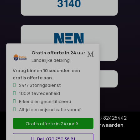
Gratis offerte in 24 uur
M
Landelijke dekking.
Vraag binnen 10 seconden een
gratis offerte aan.
24/7 Storingsdienst
100% tevredenheid
Erkend en gecertificeerd
Altijd een prijsindicatie vooraf
© Copyright SA Elektro Experts - KVK: 82425442
Gratis offerte in 24 uur
Privacyverklaring
|
Algemene voorwaarden
Disclaimer
–
Bel: 070 750 36 81