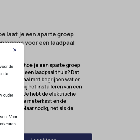
e laat je een aparte groep
nleggen voor een laadpaal
×
uis?
l je weten hoe je een aparte groep
voor de
nlegt voor een laadpaal thuis? Dat
en te
gint allemaal met begrijpen wat er
mt kijken bij het installeren van een
adstation. Je hebt de elektrische
uw ouder
stallatie, de meterkast en de
ofdschakelaar nodig, net als de
ste...
ssen. Voor
oorkeuren