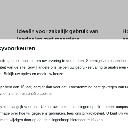
Ideeën voor zakelijk gebruik van
Ho
laadpalen met meerdere
aa
aansluitingen.
th
cyvoorkeuren
Ideeën voor zakelijk gebruik van
Wi
ite gebruikt cookies om uw ervaring te verbeteren. Sommige zijn essentieel 
n
laadpalen met meerdere aansluitingen
aa
liteit van de site, terwijl andere ons helpen uw gebruikservaring te analyseren 
springen eruit als je kijkt naar duurzaam
be
n. Bekijk uw opties en maak uw keuze.
ondernemen en slimme energie-
ko
oplossingen. Veel bedrijven zetten
la
ger bent dan 16 jaar, zorg er dan voor dat u toestemming hebt gekregen van 
bedrijfslocaties om tot handige
in
voor alle niet-essentiële cookies.
laadplekken, ideaal voor bezoekers,
ho
personeel en wagenpark....
jui
y is belangrijk voor ons. U kunt uw cookie-instellingen op elk moment aanpa
rmatie over hoe wij gegevens gebruiken, lees ons privacybeleid. U kunt uw v
ment wijzigen door op de instellingenknop hieronder te klikken.