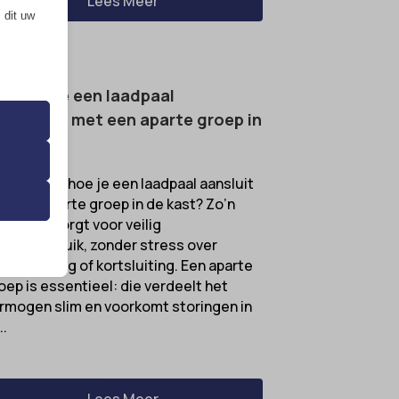
Lees Meer
 dit uw
e laat je een laadpaal
 de
nsluiten met een aparte groep in
ming van
 kast?
l je weten hoe je een laadpaal aansluit
t een aparte groep in de kast? Zo’n
 onze
stallatie zorgt voor veilig
roomgebruik, zonder stress over
erbelasting of kortsluiting. Een aparte
oep is essentieel: die verdeelt het
rmogen slim en voorkomt storingen in
..
ende
Lees Meer