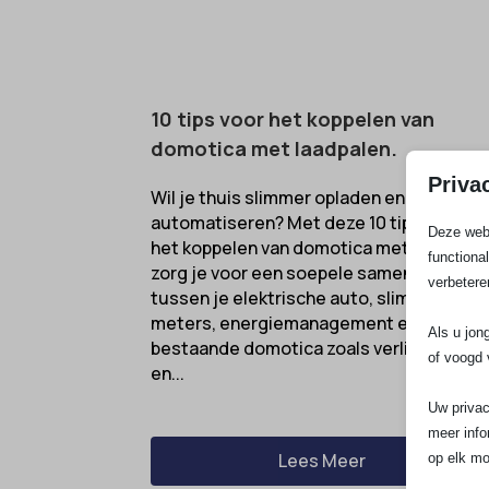
10 tips voor het koppelen van
domotica met laadpalen.
Priva
Wil je thuis slimmer opladen en alles
automatiseren? Met deze 10 tips voor
Deze webs
het koppelen van domotica met laadpale
functiona
zorg je voor een soepele samenwerking
verbetere
tussen je elektrische auto, slimme
meters, energiemanagement en je
Als u jon
bestaande domotica zoals verlichting
of voogd 
en...
Uw privac
meer info
Lees Meer
op elk mo