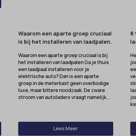
Waarom een aparte groep cruciaal
8 
is bij het installeren van laadpalen.
la
Waarom een aparte groep cruciaal is bij
He
het installeren van laadpalen Ga je thuis
jo
t
een laadpaal installeren voor je
ee
elektrische auto? Dan is een aparte
ve
groep in de meterkast geen overbodige
sl
luxe, maar bittere noodzaak. De zware
la
stroom van autoladers vraagt namelijk...
jo
ki
Lees Meer