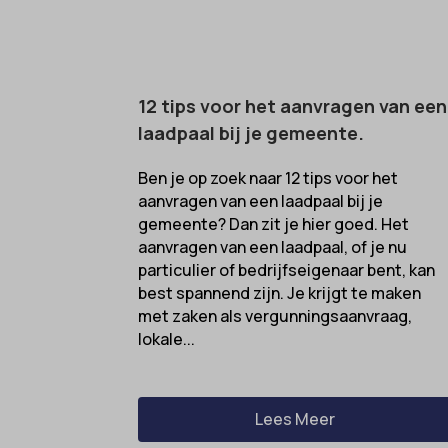
cookies
Ander
_gcl_au
cmplz_f
Deze c
mp_*_m
categor
_gcl_a
cmplz_
sajssd
_gcl_gs
cmplz_p
12 tips voor het aanvragen van een
uc_user
laadpaal bij je gemeente.
intercom
cmplz_s
__guid
CONSE
_dd_s
Ben je op zoek naar 12 tips voor het
aanvragen van een laadpaal bij je
cookie_
_deCoo
gemeente? Dan zit je hier goed. Het
Cookie
_ketch
aanvragen van een laadpaal, of je nu
particulier of bedrijfseigenaar bent, kan
cookiec
_upscop
best spannend zijn. Je krijgt te maken
cookiel
acris_c
met zaken als vergunningsaanvraag,
lokale...
cookiey
amp_*
et-edito
av_lang
et-pb-r
av_tunn
Lees Meer
et-pb-r
blocksy