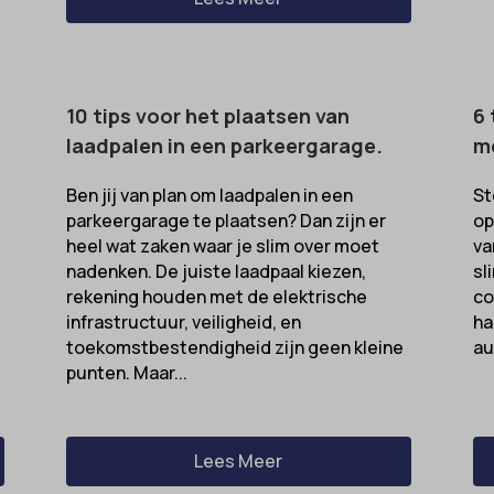
nsent
-cookie
ns
_inet
_switch
led
10 tips voor het plaatsen van
6 
laadpalen in een parkeergarage.
m
-id-*
ie_accept
m-session-*
kie_consent
Ben jij van plan om laadpalen in een
St
parkeergarage te plaatsen? Dan zijn er
op
ie
permission_granted
heel wat zaken waar je slim over moet
va
nConsent
*
nadenken. De juiste laadpaal kiezen,
sl
Id
rekening houden met de elektrische
co
_accepted
infrastructuur, veiligheid, en
ha
ne
Enabled
toekomstbestendigheid zijn geen kleine
au
ss_logged_in_*
punten. Maar...
ss_test_cookie
ng-post-*
ings-*
mmend-sync-post-*
Lees Meer
ings-time-*
d-post*