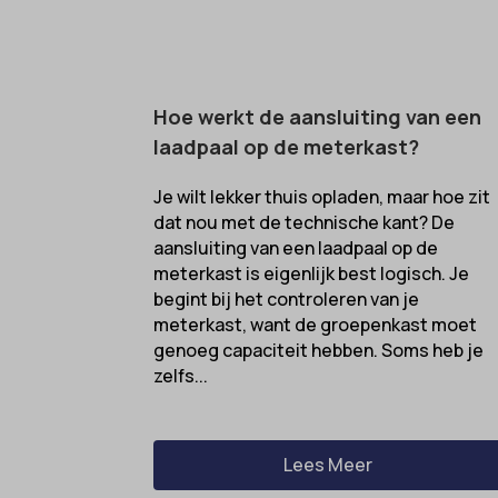
gdpr_co
borlabs
googtra
cato_fw
gt_auto
cb-enab
Hoe werkt de aansluiting van een
laadpaal op de meterkast?
intercom
cc_cook
interco
cli_coo
Je wilt lekker thuis opladen, maar hoe zit
dat nou met de technische kant? De
mhcook
cookie_
aansluiting van een laadpaal op de
Optano
cookie-
meterkast is eigenlijk best logisch. Je
session
begint bij het controleren van je
cookies
meterkast, want de groepenkast moet
timezo
cookies
genoeg capaciteit hebben. Soms heb je
wordpre
zelfs...
domain
wordpre
et-editi
wp-sett
et-reco
Lees Meer
wp-sett
et-save