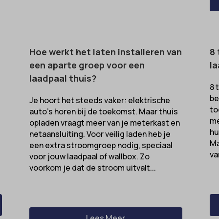
-state
e diensten
unctional
ategorie omvat alle cookies, domeinen en services die niet in de andere spec
ixpanel
ieën vallen of niet duidelijk zijn gecategoriseerd.
w
marketing
k_2015_cross_new_user
Details weergeven
references
Hoe werkt het laten installeren van
8 
_interaction
een aparte groep voor een
la
-device-id-*
tatistics
laadpaal thuis?
NT
8 
be
Je hoort het steeds vaker: elektrische
notice_accepted
kiesConsent
to
auto's horen bij de toekomst. Maar thuis
Consent
_consent_v1_
me
opladen vraagt meer van je meterkast en
hu
netaansluiting. Voor veilig laden heb je
onsent_status
e__region
Ma
een extra stroomgroep nodig, speciaal
awinfo-checkbox-*
ookie_acc
va
voor jouw laadpaal of wallbox. Zo
es-consent
voorkom je dat de stroom uitvalt...
r-available-post-*
ecent-items-colors
el
ecent-items-font_family
Lees Meer
_cookies_consent_accepted