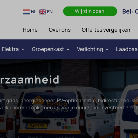
Bel: 
Wij zijn open!
NL
EN
Home
Over ons
Offertes vergelijken
Elektra
Groepenkast
Verlichting
Laadpaa
urzaamheid
art grids, energiebeheer, PV-optimalisatie, bidirectioneel lad
nt, welke normen opkomen en hoe je duurzaam investeert zon