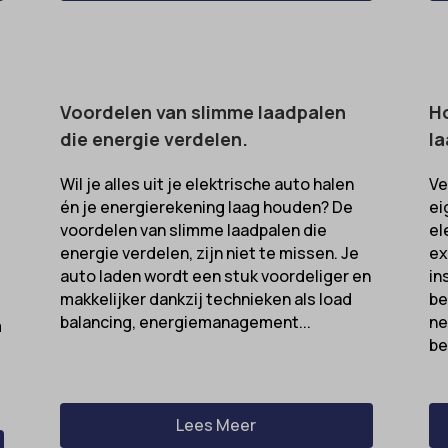
Voordelen van slimme laadpalen
Ho
die energie verdelen.
la
Wil je alles uit je elektrische auto halen
Ve
én je energierekening laag houden? De
ei
voordelen van slimme laadpalen die
el
energie verdelen, zijn niet te missen. Je
ex
n
auto laden wordt een stuk voordeliger en
in
makkelijker dankzij technieken als load
be
balancing, energiemanagement...
ne
m
be
Lees Meer