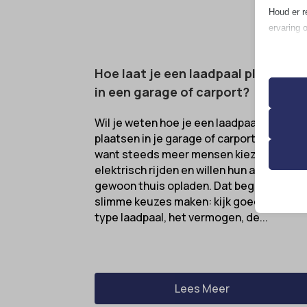
Houd er r
ervaring 
Essen
Hoe laat je een laadpaal plaatsen
Essent
in een garage of carport?
correc
de geb
Wil je weten hoe je een laadpaal kunt
plaatsen in je garage of carport? Handig,
want steeds meer mensen kiezen voor
Analy
__strip
elektrisch rijden en willen hun auto
Statis
gewoon thuis opladen. Dat begint met
bezoek
__TAG
slimme keuzes maken: kijk goed naar het
asenha
type laadpaal, het vermogen, de...
Marke
catAcc
_ga
Market
gepers
cmplz_b
_ga_*
websit
cmplz_c
Lees Meer
analyti
cmplz_