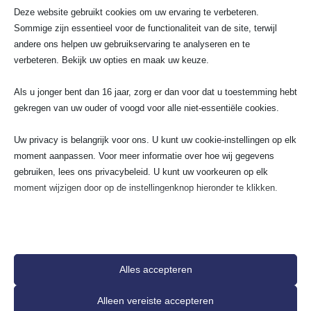
Deze website gebruikt cookies om uw ervaring te verbeteren.
Sommige zijn essentieel voor de functionaliteit van de site, terwijl
Elektra renovatie
Groep aanleggen
andere ons helpen uw gebruikservaring te analyseren en te
Kookgroep aansluiten
verbeteren. Bekijk uw opties en maak uw keuze.
Stopcontact aansluiten
Als u jonger bent dan 16 jaar, zorg er dan voor dat u toestemming hebt
gekregen van uw ouder of voogd voor alle niet-essentiële cookies.
Schakelmateriaal
UTP / COAX
Uw privacy is belangrijk voor ons. U kunt uw cookie-instellingen op elk
Lampen installeren
moment aanpassen. Voor meer informatie over hoe wij gegevens
Meterkast vervangen
gebruiken, lees ons privacybeleid. U kunt uw voorkeuren op elk
moment wijzigen door op de instellingenknop hieronder te klikken.
Meest gestelde vragen
Houd er rekening mee dat als u ervoor kiest bepaalde soorten cookies
1. Hoe pak je als bedrijf de integratie van
uit te schakelen, dit uw ervaring op de site en de services die wij
laadpalen het beste aan?
kunnen aanbieden, kan beïnvloeden.
Alles accepteren
Essentieel
2. Welke technische en fiscale voordelen
Alleen vereiste accepteren
haal je uit laadpaal-integratie?
Essentiële cookies en services bieden basisfunctionaliteit en zijn