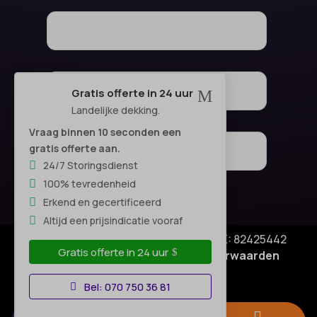
Gratis offerte in 24 uur
M
Landelijke dekking.
Vraag binnen 10 seconden een
gratis offerte aan.
24/7 Storingsdienst
100% tevredenheid
Erkend en gecertificeerd
Altijd een prijsindicatie vooraf
© Copyright SA Elektro Experts - KVK: 82425442
Gratis offerte in 24 uur
Privacyverklaring
|
Algemene voorwaarden
Disclaimer
–
Bel: 070 750 36 81


