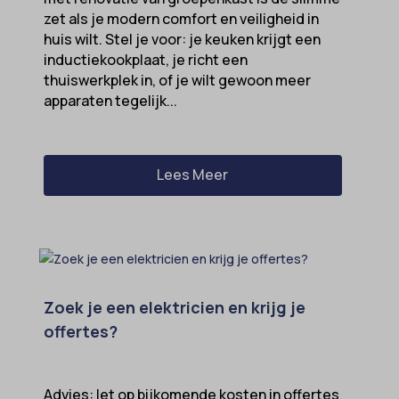
ext_name
zet als je modern comfort en veiligheid in
huis wilt. Stel je voor: je keuken krijgt een
ezTOC_hidetoc-0
inductiekookplaat, je richt een
fs-cc
thuiswerkplek in, of je wilt gewoon meer
apparaten tegelijk...
hide-*
i18next
kconsent
Lees Meer
klaro
marketing_cookies
MicrosoftApplicationsTelemetryDeviceId
MicrosoftApplicationsTelemetryFirstLaunchTime
Zoek je een elektricien en krijg je
OptanonAlertBoxClosed
offertes?
perf_*
popupShow
Advies: let op bijkomende kosten in offertes