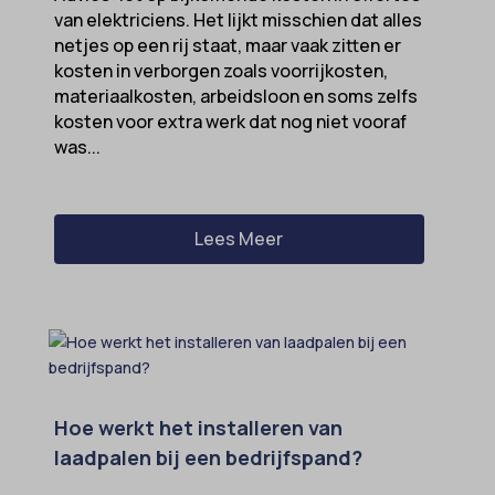
SameSite
van elektriciens. Het lijkt misschien dat alles
netjes op een rij staat, maar vaak zitten er
sensorsdata2015jssdkcross
kosten in verborgen zoals voorrijkosten,
snconsent
materiaalkosten, arbeidsloon en soms zelfs
kosten voor extra werk dat nog niet vooraf
ssm_au_c
was...
tarteaucitron
termsfeed_pc1_consent
twCookieConsent
Lees Meer
wpc*
Hoe werkt het installeren van
laadpalen bij een bedrijfspand?