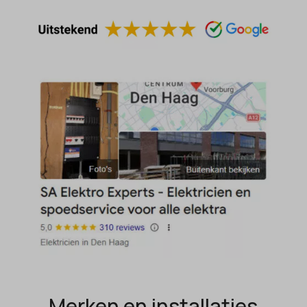
cc_cookie_accept
gt_auto_switch
cli_cookie_consent
intercom-id-*
cookie_permission_granted
intercom-session-*
cookie-*
mhcookie
cookies_accepted
OptanonConsent
domain
timezone
et-editing-post-*
wordpress_logged_in_*
et-recommend-sync-post-*
wordpress_test_cookie
et-saved-post*
wp-settings-*
et-saving-post-*
wp-settings-time-*
euCookie
wpl_viewed_cookie
ext_name
ezTOC_hidetoc-0
Merken en installaties
fs-cc