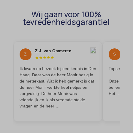
in de andere specifieke categorieën vallen of niet duidelijk zijn
intercom-device-id-*
cmplz_preferences
sajssdk_2015_cross_new_user
gecategoriseerd.
Wij gaan voor 100%
cmplz_statistics
uc_user_interaction
Details weergeven
tevredenheidsgarantie!
CONSENT
_dd_s
cookie_notice_accepted
_deCookiesConsent
CookieConsent
Z.J. van Ommeren
Sou
_ketch_consent_v1_
Z
S
cookieconsent_status
★
★
★
★
★
★
★
_upscope__region
cookielawinfo-checkbox-*
Ik kwam op bezoek bij een kennis in Den
Topservice b
acris_cookie_acc
Haag. Daar was de heer Monir bezig in
cookieyes-consent
de meterkast. Wat ik heb gemerkt is dat
Onze interco
amp_*
et-editor-available-post-*
de heer Monir werkte heel netjes en
bel en deuro
zorgvuldig. De heer Monir was
Het …
blocksy_cookies_consent_accepted
et-pb-recent-items-colors
vriendelijk en ik als vreemde stelde
borlabs-cookie
vragen en de heer …
et-pb-recent-items-font_family
cato_fw_inet
gdpr_consent
cb-enabled
googtrans