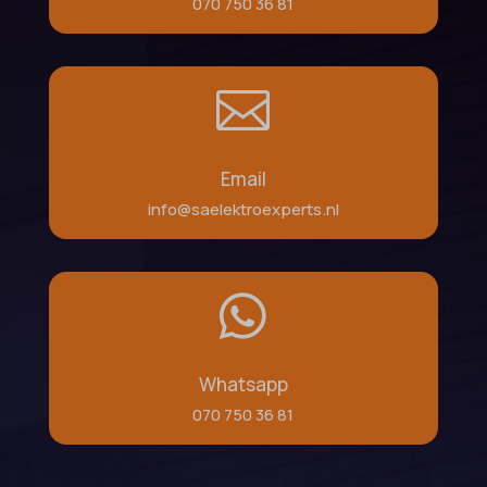
070 750 36 81

Email
info@saelektroexperts.nl

Whatsapp
070 750 36 81