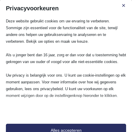
SA Elektro Experts voor zekerheid, veiligheid en een
×
Privacyvoorkeuren
brandveilige woning of bedrijfspand.
Deze website gebruikt cookies om uw ervaring te verbeteren.
Bekijk al onze diensten
Sommige zijn essentieel voor de functionaliteit van de site, terwijl
andere ons helpen uw gebruikservaring te analyseren en te
verbeteren. Bekijk uw opties en maak uw keuze.
Spoedservice
Als u jonger bent dan 16 jaar, zorg er dan voor dat u toestemming hebt
3 Fasen aansluiting
gekregen van uw ouder of voogd voor alle niet-essentiële cookies.
Groepenkast
Krachtstroom aansluiten
Uw privacy is belangrijk voor ons. U kunt uw cookie-instellingen op elk
moment aanpassen. Voor meer informatie over hoe wij gegevens
gebruiken, lees ons privacybeleid. U kunt uw voorkeuren op elk
Elektra renovatie
moment wijzigen door op de instellingenknop hieronder te klikken.
Groep aanleggen
Kookgroep aansluiten
Houd er rekening mee dat als u ervoor kiest bepaalde soorten cookies
Stopcontact aansluiten
uit te schakelen, dit uw ervaring op de site en de services die wij
kunnen aanbieden, kan beïnvloeden.
Schakelmateriaal
Alles accepteren