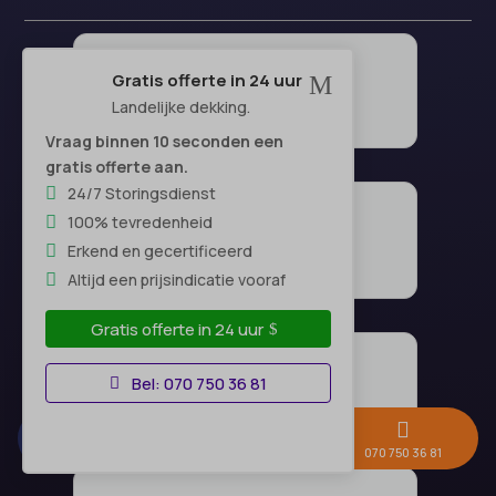
Gratis offerte in 24 uur
M
Landelijke dekking.
Vraag binnen 10 seconden een
gratis offerte aan.
24/7 Storingsdienst
100% tevredenheid
Erkend en gecertificeerd
Altijd een prijsindicatie vooraf
Gratis offerte in 24 uur
Bel: 070 750 36 81



Gratis offerte →
Whatsapp
070 750 36 81