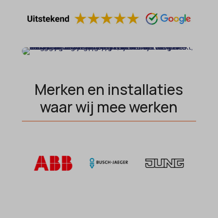
domain
wordpress_test_cookie
et-editing-post-*
wp-settings-*
et-recommend-sync-post-*
wp-settings-time-*
et-saved-post*
wpl_viewed_cookie
et-saving-post-*
Merken en installaties
euCookie
waar wij mee werken
ext_name
ezTOC_hidetoc-0
fs-cc
hide-*
i18next
kconsent
klaro
marketing_cookies