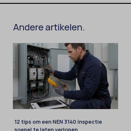
MicrosoftApplicationsTelemetryDeviceId
MicrosoftApplicationsTelemetryFirstLaunchTime
Andere artikelen.
OptanonAlertBoxClosed
perf_*
popupShow
SameSite
sensorsdata2015jssdkcross
snconsent
ssm_au_c
tarteaucitron
termsfeed_pc1_consent
twCookieConsent
12 tips om een NEN 3140 inspectie
soepel te laten verlopen.
wpc*