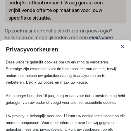
bedrijfs- of kantoorpand. Vraag gerust een
vrijblijvende offerte op maat aan voor jouw
specifieke situatie.
Op zoek naar een snelle elektricien in jouw regio?
Bekijk dan de mogelijkheden voor een
elektricien
direct beschikbaar in de buurt
.
×
Privacyvoorkeuren
Vraag direct een offerte aan bij jouw
elektricien in Zwanenburg
Deze website gebruikt cookies om uw ervaring te verbeteren.
Sommige zijn essentieel voor de functionaliteit van de site, terwijl
Wacht niet tot de volgende storing toeslaat of
andere ons helpen uw gebruikservaring te analyseren en te
aanpassingen aan je installatie nodig zijn. Wij van SA
verbeteren. Bekijk uw opties en maak uw keuze.
Elektro Experts geloven in snel, duurzaam en veilig
werk – en één aanspreekpunt van advies tot oplevering.
Als u jonger bent dan 16 jaar, zorg er dan voor dat u toestemming hebt
Vul ons offerteformulier eenvoudig in en ontvang
gekregen van uw ouder of voogd voor alle niet-essentiële cookies.
binnen 24 uur kosteloos een voorstel op maat:
Vraag
hier direct je persoonlijke offerte aan
. Voor advies, bel
Uw privacy is belangrijk voor ons. U kunt uw cookie-instellingen op elk
of WhatsApp naar 070-7503681 of stuur een mail naar
moment aanpassen. Voor meer informatie over hoe wij gegevens
info@saelektroexperts.nl en ervaar direct waarom
gebruiken, lees ons privacybeleid. U kunt uw voorkeuren op elk
zoveel klanten in Zwanenburg en omgeving kiezen voor