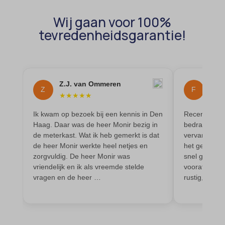
amp_*
et-editor-available-post-*
Wij gaan voor 100%
av_lang
et-pb-recent-items-colors
tevredenheidsgarantie!
av_tunnel
et-pb-recent-items-font_family
blocksy_cookies_consent_accepted
gdpr_consent
borlabs-cookie
googtrans
Z.J. van Ommeren
Flow
Z
F
cato_fw_inet
gt_auto_switch
★
★
★
★
★
★
★
cb-enabled
intercom-id-*
Ik kwam op bezoek bij een kennis in Den
Recent is bij
Haag. Daar was de heer Monir bezig in
bedrading e
cc_cookie_accept
intercom-session-*
de meterkast. Wat ik heb gemerkt is dat
vervangen. I
cli_cookie_consent
mhcookie
de heer Monir werkte heel netjes en
het geleverd
zorgvuldig. De heer Monir was
snel geregeld
cookie_permission_granted
OptanonConsent
vriendelijk en ik als vreemde stelde
vooraf besp
cookie-*
vragen en de heer …
rustig, prof
sessionId
cookies_accepted
timezone
cookiesEnabled
wordpress_logged_in_*