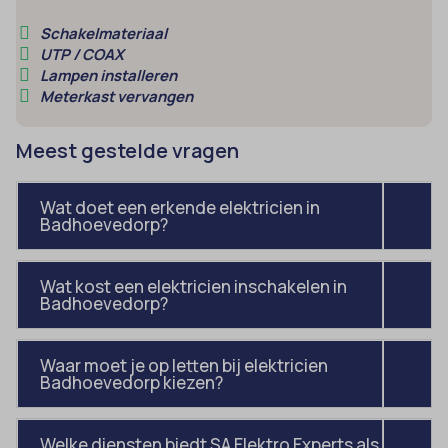
amp_*
et-editor-available-post-*
Schakelmateriaal
av_lang
et-pb-recent-items-colors
UTP / COAX
Lampen installeren
av_tunnel
et-pb-recent-items-font_family
Meterkast vervangen
blocksy_cookies_consent_accepted
gdpr_consent
Meest gestelde vragen
borlabs-cookie
googtrans
cato_fw_inet
gt_auto_switch
Wat doet een erkende elektricien in
cb-enabled
Badhoevedorp?
intercom-id-*
cc_cookie_accept
intercom-session-*
cli_cookie_consent
Wat kost een elektricien inschakelen in
mhcookie
Badhoevedorp?
cookie_permission_granted
OptanonConsent
cookie-*
sessionId
Waar moet je op letten bij elektricien
Badhoevedorp kiezen?
cookies_accepted
timezone
cookiesEnabled
wordpress_logged_in_*
Welke diensten biedt SA Elektro Experts als