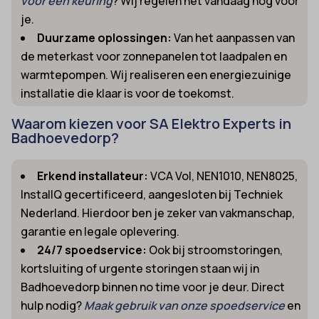
voor een keuring
? Wij regelen het vandaag nog voor
je.
Duurzame oplossingen:
Van het aanpassen van
de meterkast voor zonnepanelen tot laadpalen en
warmtepompen. Wij realiseren een energiezuinige
installatie die klaar is voor de toekomst.
Waarom kiezen voor SA Elektro Experts in
Badhoevedorp?
Erkend installateur:
VCA Vol, NEN1010, NEN8025,
InstallQ gecertificeerd, aangesloten bij Techniek
Nederland. Hierdoor ben je zeker van vakmanschap,
garantie en legale oplevering.
24/7 spoedservice:
Ook bij stroomstoringen,
kortsluiting of urgente storingen staan wij in
Badhoevedorp binnen no time voor je deur. Direct
hulp nodig?
Maak gebruik van onze spoedservice
en