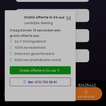
Gratis offerte in 24 uur
M
Landelijke dekking.
Vraag binnen 10 seconden een
gratis offerte aan.
24/7 Storingsdienst
100% tevredenheid
Erkend en gecertificeerd
Altijd een prijsindicatie vooraf
Gratis offerte in 24 uur
Bel: 070 750 36 81
© Copyright SA Elektro Experts - KVK: 82425442
Privacyverklaring
|
Algemene voorwaarden



Disclaimer
–
Gratis offerte →
Whatsapp
070 750 36 81