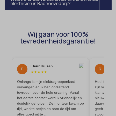
domain
elektricien in Badhoevedorp?
wordpress_test_cookie
et-editing-post-*
wp-settings-*
et-recommend-sync-post-*
wp-settings-time-*
et-saved-post*
wpl_viewed_cookie
Wij gaan voor 100%
et-saving-post-*
tevredenheidsgarantie!
euCookie
ext_name
ezTOC_hidetoc-0
Fleur Huizen
Ren
F
R
fs-cc
★
★
★
★
★
★
★
hide-*
Onlangs is mijn elektragroepenkast
Heel tevrede
vervangen en ik ben ontzettend
zijn vak, is 
i18next
tevreden over de hele ervaring. Vanaf
klantvriendel
het eerste contact werd ik vriendelijk en
nieuwe elekt
kconsent
duidelijk geholpen. De monteur kwam op
daarvan. Werk
klaro
tijd, werkte netjes en nam de tijd om
geeft goed a
alles goed uit te …
stopcontacte
marketing_cookies