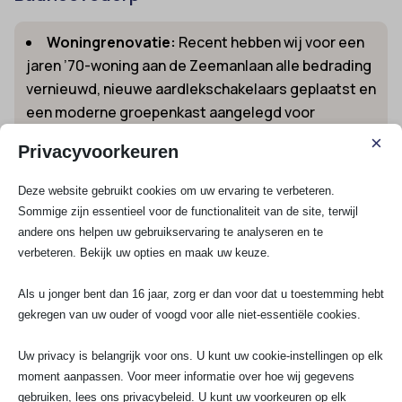
Woningrenovatie:
Recent hebben wij voor een
jaren ’70-woning aan de Zeemanlaan alle bedrading
vernieuwd, nieuwe aardlekschakelaars geplaatst en
een moderne groepenkast aangelegd voor
inductiekoken en zonnepanelen.
×
Privacyvoorkeuren
Zakelijk onderhoud:
Voor verschillende winkels
in winkelcentrum Lorentzplein verzorgen wij jaarlijks
Deze website gebruikt cookies om uw ervaring te verbeteren.
onderhoud en keuringen volgens de NEN 3140
Sommige zijn essentieel voor de functionaliteit van de site, terwijl
richtlijnen, zodat bedrijfscontinuïteit nooit in gevaar
andere ons helpen uw gebruikservaring te analyseren en te
komt.
verbeteren. Bekijk uw opties en maak uw keuze.
Installatie laadpaal:
Bij steeds meer woningen
Als u jonger bent dan 16 jaar, zorg er dan voor dat u toestemming hebt
en bedrijfsparken in Badhoevedorp plaatsen wij
gekregen van uw ouder of voogd voor alle niet-essentiële cookies.
slimme EVBox- en Alfen-laadpunten met volledige
integratie in de bestaande infrastructuur.
Uw privacy is belangrijk voor ons. U kunt uw cookie-instellingen op elk
Extra groepen aanleggen:
Steeds meer
moment aanpassen. Voor meer informatie over hoe wij gegevens
huishoudens stappen over op elektrisch koken. Wij
gebruiken, lees ons privacybeleid. U kunt uw voorkeuren op elk