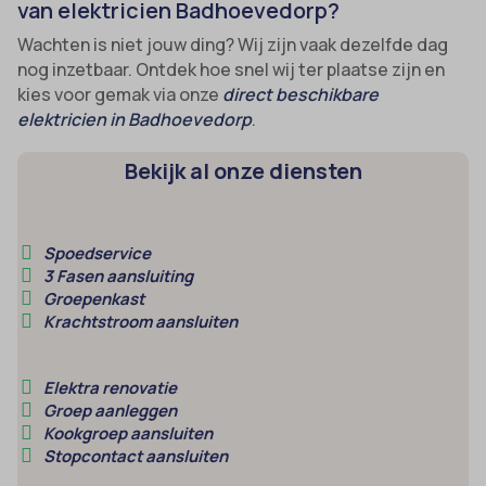
van elektricien Badhoevedorp?
uitgevers om gepersonaliseerde advertenties te tonen. Dit doen ze
cmplz_banner-status
_ga_*
Wachten is niet jouw ding? Wij zijn vaak dezelfde dag
door bezoekers over verschillende websites te volgen.
cmplz_consent_status
nog inzetbaar. Ontdek hoe snel wij ter plaatse zijn en
analytics_cookies
Details weergeven
kies voor gemak via onze
direct beschikbare
cmplz_consented_services
cookies-state
Andere diensten
elektricien in Badhoevedorp
.
_gcl_au
cmplz_functional
Deze categorie omvat alle cookies, domeinen en services die niet
mp_*_mixpanel
in de andere specifieke categorieën vallen of niet duidelijk zijn
Bekijk al onze diensten
_gcl_aw
cmplz_marketing
sajssdk_2015_cross_new_user
gecategoriseerd.
_gcl_gs
cmplz_preferences
uc_user_interaction
Details weergeven
intercom-device-id-*
cmplz_statistics
Spoedservice
3 Fasen aansluiting
__guid
CONSENT
Groepenkast
_dd_s
Krachtstroom aansluiten
cookie_notice_accepted
_deCookiesConsent
CookieConsent
Elektra renovatie
_ketch_consent_v1_
cookieconsent_status
Groep aanleggen
_upscope__region
Kookgroep aansluiten
cookielawinfo-checkbox-*
Stopcontact aansluiten
acris_cookie_acc
cookieyes-consent