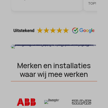
TOP!
MicrosoftApplicationsTelemetryDeviceId
MicrosoftApplicationsTelemetryFirstLaunchTime
OptanonAlertBoxClosed
perf_*
popupShow
SameSite
sensorsdata2015jssdkcross
Merken en installaties
snconsent
waar wij mee werken
ssm_au_c
tarteaucitron
termsfeed_pc1_consent
twCookieConsent
wpc*