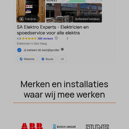
et-editing-post-*
wordpress_test_cookie
et-recommend-sync-post-*
wp-settings-*
et-saved-post*
wp-settings-time-*
et-saving-post-*
wpl_viewed_cookie
euCookie
ext_name
ezTOC_hidetoc-0
fs-cc
hide-*
Merken en installaties
i18next
waar wij mee werken
kconsent
klaro
marketing_cookies
MicrosoftApplicationsTelemetryDeviceId