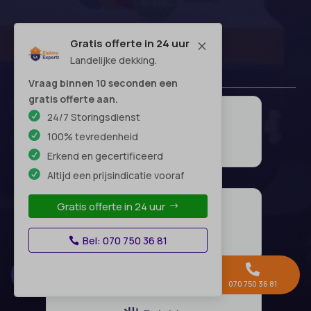
Gratis offerte in 24 uur
M
Landelijke dekking.
Vraag binnen 10 seconden een
gratis offerte aan.
24/7 Storingsdienst
100% tevredenheid
Erkend en gecertificeerd
Altijd een prijsindicatie vooraf
Gratis offerte in 24 uur
Bel: 070 750 36 81



Gratis offerte →
Whatsapp
070 750 36 81