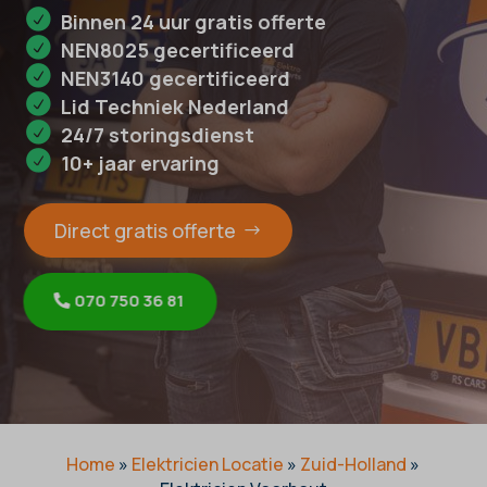
Binnen 24 uur gratis offerte
NEN8025 gecertificeerd
NEN3140 gecertificeerd
Lid Techniek Nederland
24/7 storingsdienst
10+ jaar ervaring
Direct gratis offerte
070 750 36 81
Home
»
Elektricien Locatie
»
Zuid-Holland
»