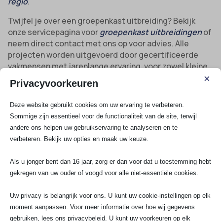
regio
.
Twijfel je over een groepenkast uitbreiding? Bekijk
onze servicepagina voor
groepenkast uitbreidingen
of
neem direct contact met ons op voor advies. Alle
projecten worden uitgevoerd door gecertificeerde
vakmensen met jarenlange ervaring, voor zowel kleine
als grote elektrotechnische werkzaamheden in
×
Privacyvoorkeuren
Voorhout.
Deze website gebruikt cookies om uw ervaring te verbeteren.
Vragen of direct schakelen? Mail naar
Sommige zijn essentieel voor de functionaliteit van de site, terwijl
info@saelektroexperts.nl of stuur een WhatsApp of bel
andere ons helpen uw gebruikservaring te analyseren en te
met 070-7503681 – zo is jouw stroomvoorziening in
verbeteren. Bekijk uw opties en maak uw keuze.
Voorhout altijd in goede handen.
Als u jonger bent dan 16 jaar, zorg er dan voor dat u toestemming hebt
Bekijk al onze diensten
gekregen van uw ouder of voogd voor alle niet-essentiële cookies.
Uw privacy is belangrijk voor ons. U kunt uw cookie-instellingen op elk
Spoedservice
moment aanpassen. Voor meer informatie over hoe wij gegevens
3 Fasen aansluiting
gebruiken, lees ons privacybeleid. U kunt uw voorkeuren op elk