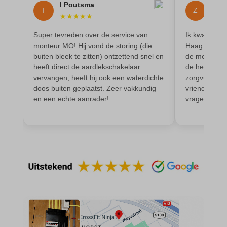
I Poutsma
Z.J
av_lang
et-editor-available-post-*
I
Z
★
★
★
★
★
★
★
av_tunnel
et-pb-recent-items-colors
Super tevreden over de service van
Ik kwam op b
blocksy_cookies_consent_accepted
et-pb-recent-items-font_family
monteur MO! Hij vond de storing (die
Haag. Daar w
buiten bleek te zitten) ontzettend snel en
de meterkast
borlabs-cookie
gdpr_consent
heeft direct de aardlekschakelaar
de heer Moni
cato_fw_inet
vervangen, heeft hij ook een waterdichte
zorgvuldig. 
googtrans
doos buiten geplaatst. Zeer vakkundig
vriendelijk e
cb-enabled
gt_auto_switch
en een echte aanrader!
vragen en d
cc_cookie_accept
intercom-id-*
cli_cookie_consent
intercom-session-*
cookie_permission_granted
mhcookie
cookie-*
OptanonConsent
cookies_accepted
sessionId
cookiesEnabled
timezone
domain
wordpress_logged_in_*