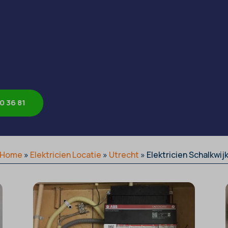
0 36 81
Home
»
Elektricien Locatie
»
Utrecht
»
Elektricien Schalkwij