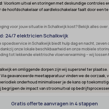
d
: Voorkom uitval en storingen met deskundige controles en
nsent
-cookie
 de hoofdschakelaar of aardlekschakelaar faalt door een te 
ns
_inet
_switch
led
ing voor jouw situatie in Schalkwijk kost? Bekijk alles over
-id-*
ie_accept
: 24/7 elektricien Schalkwijk
m-session-*
kie_consent
 spoedservice in Schalkwijk biedt hulp dag en nacht, zeven
ie
p dankzij onze lokale beschikbaarheid en onze mobiele storin
permission_granted
ing tot lekkende elektrische vloerverwarming – wij lossen he
nConsent
*
Id
_accepted
alkwijk en omliggende dorpen zijn wij supersnel ter plaatse.
ne
Enabled
: Via geavanceerde meetapparatuur vinden we de oorzaak, v
ss_logged_in_*
 periodiek onderhoud minimaliseer je de kans op toekomstig
ij begrijpen de impact van stroomuitval op bedrijfsprocesse
ss_test_cookie
ng-post-*
ings-*
mmend-sync-post-*
Gratis offerte aanvragen in 4 stappen
ings-time-*
d-post*