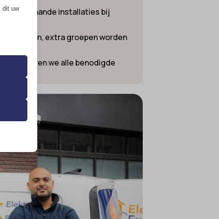
 dit uw
 van bestaande installaties bij
lt aansluiten, extra groepen worden
 de
ts installeren we alle benodigde
ming van
 onze
ende