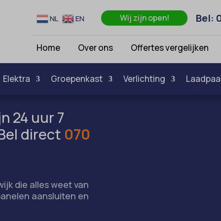
Bel: 
Wij zijn open!
NL
EN
Home
Over ons
Offertes vergelijken
Elektra
Groepenkast
Verlichting
Laadpaa
jn 24 uur 7
Bel direct
070
ijk die alles weet van
anelen aansluiten en