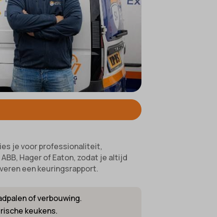
ifieke
es je voor professionaliteit,
BB, Hager of Eaton, zodat je altijd
everen een keuringsrapport.
aadpalen of verbouwing.
trische keukens.