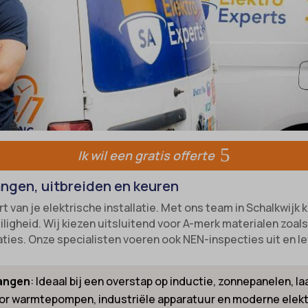
-state
e diensten
unctional
ategorie omvat alle cookies, domeinen en services die niet in de andere spec
ixpanel
ieën vallen of niet duidelijk zijn gecategoriseerd.
w
marketing
k_2015_cross_new_user
Details weergeven
references
_interaction
-device-id-*
tatistics
NT
notice_accepted
kiesConsent
Ik wil een gratis offerte
Consent
_consent_v1_
ngen, uitbreiden en keuren
onsent_status
e__region
van je elektrische installatie. Met ons team in Schalkwijk ki
awinfo-checkbox-*
ookie_acc
gheid. Wij kiezen uitsluitend voor A-merk materialen zoals A
es-consent
aties. Onze specialisten voeren ook NEN-inspecties uit en l
r-available-post-*
vangen
: Ideaal bij een overstap op inductie, zonnepanelen, l
ecent-items-colors
el
oor warmtepompen, industriële apparatuur en moderne elek
ecent-items-font_family
_cookies_consent_accepted