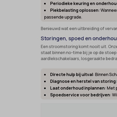
Periodieke keuring en onderhou
gdpr_co
borlabs
Piekbelasting oplossen
: Wanneer
googtra
passende upgrade.
cato_fw
gt_auto
cb-enab
Benieuwd wat een uitbreiding of vervang
intercom
cc_cook
Storingen, spoed en onderhoud
interco
cli_coo
Een stroomstoring komt nooit uit. Onze
mhcook
staat binnen no-time bij je op de stoe
cookie_
aardlekschakelaars, losgeraakte bedrad
Optano
cookie-
session
cookies
Directe hulp bij uitval
: Binnen Sch
timezo
cookies
Diagnose en herstel van storing
wordpre
Laat onderhoud inplannen
: Met
domain
Spoedservice voor bedrijven
: W
wordpre
et-editi
wp-sett
et-reco
wp-sett
et-save