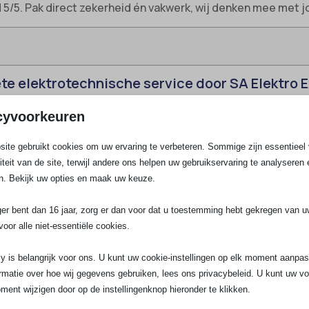
d 5/5. Pak direct zekerheid én vakwerk, wij denken mee met
ete elektrotechnische service door SA Elektro 
eam van gecertificeerde monteurs staan wij van SA Elektro Ex
cyvoorkeuren
edrijfspanden rekenen in de hele regio op snelle service, v
ten bij Techniek Nederland en InstallQ lossen wij storingen
ite gebruikt cookies om uw ervaring te verbeteren. Sommige zijn essentieel 
ligheidsnormen op.
liteit van de site, terwijl andere ons helpen uw gebruikservaring te analyseren 
n in Schalkwijk
n. Bekijk uw opties en maak uw keuze.
tbreidingen in je meterkast nodig vanwege een nieuwe keuk
ger bent dan 16 jaar, zorg er dan voor dat u toestemming hebt gekregen van 
 vervangen van alle elektrische installaties. In Schalkwijk z
voor alle niet-essentiële cookies.
e voldoet aan de actuele NEN1010 en NEN3140 eisen. Denk a
auto’s, krachtstroom en inductiekookplaten.
y is belangrijk voor ons. U kunt uw cookie-instellingen op elk moment aanpa
rmatie over hoe wij gegevens gebruiken, lees ons privacybeleid. U kunt uw v
Verouderde bedrading en groepenkasten worden met beveili
ment wijzigen door op de instellingenknop hieronder te klikken.