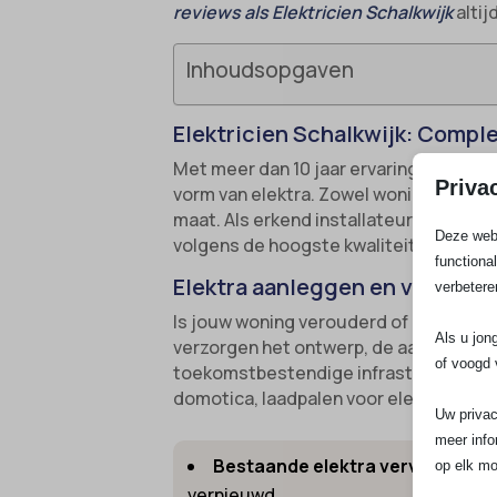
reviews als Elektricien Schalkwijk
altij
Inhoudsopgaven
Elektricien Schalkwijk: Compl
Met meer dan 10 jaar ervaring en een t
Priva
vorm van elektra. Zowel woningen als b
maat. Als erkend installateur aangeslo
Deze webs
volgens de hoogste kwaliteits- en vei
functiona
Elektra aanleggen en vervange
verbetere
Is jouw woning verouderd of heb je ui
Als u jon
verzorgen het ontwerp, de aanleg en het
of voogd 
toekomstbestendige infrastructuur di
domotica, laadpalen voor elektrische 
Uw privac
meer info
Bestaande elektra vervangen
: 
op elk mo
vernieuwd.