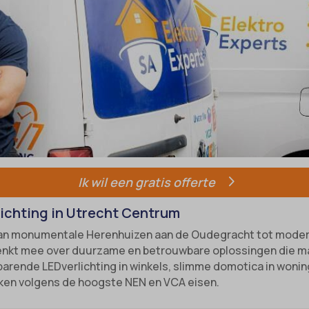
-state
e diensten
unctional
ategorie omvat alle cookies, domeinen en services die niet in de andere spec
ixpanel
ieën vallen of niet duidelijk zijn gecategoriseerd.
w
marketing
k_2015_cross_new_user
Details weergeven
references
_interaction
-device-id-*
tatistics
NT
notice_accepted
kiesConsent
Consent
_consent_v1_
Ik wil een gratis offerte
onsent_status
e__region
rlichting in Utrecht Centrum
awinfo-checkbox-*
ookie_acc
. Van monumentale Herenhuizen aan de Oudegracht tot mod
es-consent
 denkt mee over duurzame en betrouwbare oplossingen die m
r-available-post-*
parende LEDverlichting in winkels, slimme domotica in wonin
zaken volgens de hoogste NEN en VCA eisen.
ecent-items-colors
el
ecent-items-font_family
_cookies_consent_accepted