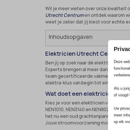
Wil je meer weten over onze kwaliteit 
Utrecht Centrum
en ontdek waarom wij
weet je zeker dat jij kiest voor echte 
Inhoudsopgaven
Priva
Elektricien Utrecht Centrum: J
Deze webs
Ben jij op zoek naar dé elektricien U
functiona
Experts brengen al meer dan twintig j
verbetere
team gecertificeerde vakmensen, een 
elektra-klus van begin tot eind.
Als u jon
Wat doet een elektricien Utre
of voogd 
Kies je voor een elektricien van SA Ele
Uw privac
NEN1010, NEN3140 en NEN8025 gecertific
meer info
het nu een oud grachtenpand betreft, e
op elk mo
Jouw stroomvoorziening moet niet alle