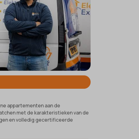
ifieke
erne appartementen aan de
atchen met de karakteristieken van de
gen en volledig gecertificeerde