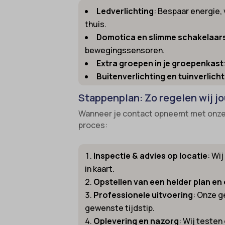
Ledverlichting
: Bespaar energie,
gdpr_co
borlabs
thuis.
googtra
cato_fw
Domotica en slimme schakelaar
gt_auto
bewegingssensoren.
cb-enab
Extra groepen in je groepenkast
intercom
cc_cook
Buitenverlichting en tuinverlich
interco
cli_coo
Stappenplan: Zo regelen wij j
mhcook
cookie_
Wanneer je contact opneemt met onze e
Optano
cookie-
proces:
session
cookies
timezo
cookies
Inspectie & advies op locatie
: Wi
in kaart.
wordpre
domain
Opstellen van een helder plan en 
wordpre
et-editi
Professionele uitvoering
: Onze g
wp-sett
et-reco
gewenste tijdstip.
wp-sett
Oplevering en nazorg
: Wij testen
et-save