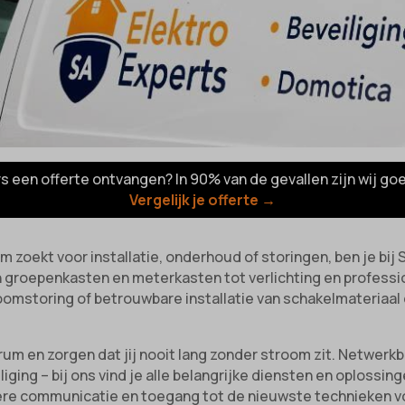
rs een offerte ontvangen? In 90% van de gevallen zijn wij go
Vergelijk je offerte →
m zoekt voor installatie, onderhoud of storingen, ben je bij S
n groepenkasten en meterkasten tot verlichting en professio
oomstoring of betrouwbare installatie van schakelmateriaal e
um en zorgen dat jij nooit lang zonder stroom zit. Netwerk
iging – bij ons vind je alle belangrijke diensten en oplossi
ldere communicatie en toegang tot de nieuwste technieken v