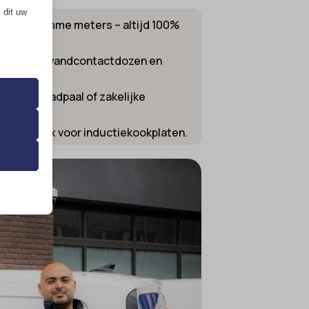
 dit uw
den met slimme meters – altijd 100%
installeren wandcontactdozen en
 de
keuken, laadpaal of zakelijke
ming van
 en Perilex voor inductiekookplaten.
 onze
ende