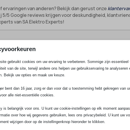
of ervaringen van anderen? Bekijk dan gerust onze
klanterva
 5/5 Google reviews krijgen voor deskundigheid, klantvrien
experts van SA Elektro Experts!
cyvoorkeuren
ouw specialist in elektra voor hartje Utrecht
ite gebruikt cookies om uw ervaring te verbeteren. Sommige zijn essentieel 
trecht Centrum waar deskundigheid, snelheid en transparant
liteit van de site, terwijl andere ons helpen uw gebruikservaring te analyseren 
aar innovatieve elektrotechnische oplossingen naar het cen
n. Bekijk uw opties en maak uw keuze.
flexibele 24/7 aanpak en oog voor zowel moderne als monum
ger bent dan 16 jaar, zorg er dan voor dat u toestemming hebt gekregen van 
cht Centrum allemaal?
voor alle niet-essentiële cookies.
ktro Experts in Utrecht, dan ga je voor meer dan draadje trek
y is belangrijk voor ons. U kunt uw cookie-instellingen op elk moment aanpa
eerd en leveren complete, veilige elektrische installaties v
rmatie over hoe wij gegevens gebruiken, lees ons privacybeleid. U kunt uw v
en nieuwbouw loft aan het Ledig Erf of een hippe horeca bij 
ment wijzigen door op de instellingenknop hieronder te klikken.
en werken, maar ook heel veilig en toekomstgericht zijn.