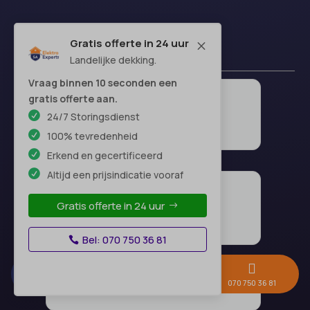
Gratis offerte in 24 uur
M
Landelijke dekking.
Vraag binnen 10 seconden een
gratis offerte aan.
24/7 Storingsdienst
100% tevredenheid
Erkend en gecertificeerd
Altijd een prijsindicatie vooraf
Gratis offerte in 24 uur
Bel: 070 750 36 81



Gratis offerte →
Whatsapp
070 750 36 81