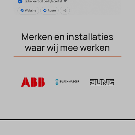
MicrosoftApplicationsTelemetryDeviceId
MicrosoftApplicationsTelemetryFirstLaunchTime
OptanonAlertBoxClosed
Merken en installaties
perf_*
waar wij mee werken
popupShow
SameSite
sensorsdata2015jssdkcross
snconsent
ssm_au_c
tarteaucitron
termsfeed_pc1_consent
twCookieConsent
wpc*