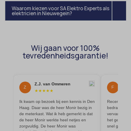
amp_*
et-editor-available-post-*
Waarom kiezen voor SA Elektro Experts als
elektricien in Nieuwegein?
av_lang
et-pb-recent-items-colors
av_tunnel
et-pb-recent-items-font_family
blocksy_cookies_consent_accepted
gdpr_consent
borlabs-cookie
googtrans
Wij gaan voor 100%
tevredenheidsgarantie!
cato_fw_inet
gt_auto_switch
cb-enabled
intercom-id-*
cc_cookie_accept
intercom-session-*
cli_cookie_consent
Z.J. van Ommeren
Flow
mhcookie
Z
F
★
★
★
★
★
★
★
cookie_permission_granted
OptanonConsent
Ik kwam op bezoek bij een kennis in Den
Recent is bij
cookie-*
sessionId
Haag. Daar was de heer Monir bezig in
bedrading e
cookies_accepted
de meterkast. Wat ik heb gemerkt is dat
vervangen. I
timezone
de heer Monir werkte heel netjes en
het geleverd
cookiesEnabled
wordpress_logged_in_*
zorgvuldig. De heer Monir was
snel geregeld