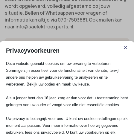
wordt opgeleverd, volledig afgestemd op jouw
situatie. Bellen of Whatsappen voor vragen of
informatie kan altijd via 070-7503681. Ook mailen kan
naar info@saelektroexperts.nl.
100% tevredenheid en garantie:
Jouw project
×
Privacyvoorkeuren
wordt altijd volgens planning afgerond, met garantie
en snelle nazorg.
Deze website gebruikt cookies om uw ervaring te verbeteren.
24/7 bereikbaar:
Voor storingen, noodhulp of
Sommige zijn essentieel voor de functionaliteit van de site, terwijl
spoedgevallen staan we dag en nacht voor je klaar in
andere ons helpen uw gebruikservaring te analyseren en te
Nieuwegein.
verbeteren. Bekijk uw opties en maak uw keuze.
Langdurige ervaring:
Meer dan 10 jaar kennis in
Als u jonger bent dan 16 jaar, zorg er dan voor dat u toestemming hebt
werkzaamheden van woonhuis tot zakelijke
gekregen van uw ouder of voogd voor alle niet-essentiële cookies.
projecten, altijd op de hoogte van de nieuwste
regelgeving.
Uw privacy is belangrijk voor ons. U kunt uw cookie-instellingen op elk
moment aanpassen. Voor meer informatie over hoe wij gegevens
Wil je weten wat een elektricien in Nieuwegein kan
gebruiken, lees ons privacybeleid. U kunt uw voorkeuren op elk