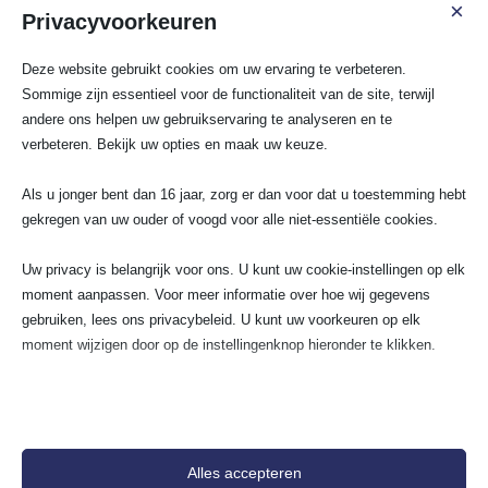
×
Laadpaal- en zonnepanelen infrastructuur:
Privacyvoorkeuren
Complete aanleg en aansluiting, vaak inclusief
subsidieadvies.
Deze website gebruikt cookies om uw ervaring te verbeteren.
Sommige zijn essentieel voor de functionaliteit van de site, terwijl
Offerte aanvragen of direct contact met
andere ons helpen uw gebruikservaring te analyseren en te
dé elektricien in Ijsselstein
verbeteren. Bekijk uw opties en maak uw keuze.
Heb je een storing, wil je een laadpaal of groepenkast
laten installeren of wil je gewoon eerlijk en deskundig
Als u jonger bent dan 16 jaar, zorg er dan voor dat u toestemming hebt
advies van een elektricien in Ijsselstein? Wij werken
gekregen van uw ouder of voogd voor alle niet-essentiële cookies.
alleen met gecertificeerde elektriciens, bieden je de
beste prijs-kwaliteitverhouding en zijn altijd snel ter
Uw privacy is belangrijk voor ons. U kunt uw cookie-instellingen op elk
plaatse. Vraag direct een vrijblijvende en passende
moment aanpassen. Voor meer informatie over hoe wij gegevens
offerte elektrotechniek in Ijsselstein aan
of
gebruiken, lees ons privacybeleid. U kunt uw voorkeuren op elk
bel/whatsapp ons op 070-7503681 of mail naar
moment wijzigen door op de instellingenknop hieronder te klikken.
info@saelektroexperts.nl.
Houd er rekening mee dat als u ervoor kiest bepaalde soorten cookies
Wil je direct een 24/7 expert voor een spoedgeval of
uit te schakelen, dit uw ervaring op de site en de services die wij
onverwachte stroomuitval? Ontdek ons aanbod voor
kunnen aanbieden, kan beïnvloeden.
elektricien spoedservice 24/7
in Ijsselstein en
Alles accepteren