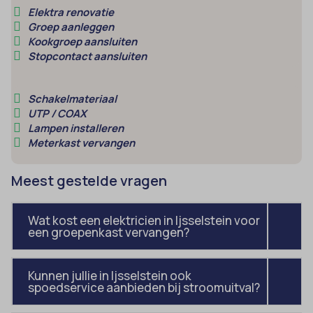
in de andere specifieke categorieën vallen of niet duidelijk zijn
_gcl_aw
cmplz_marketing
Elektra renovatie
sajssdk_2015_cross_new_user
gecategoriseerd.
Groep aanleggen
_gcl_gs
cmplz_preferences
uc_user_interaction
Details weergeven
Kookgroep aansluiten
Stopcontact aansluiten
intercom-device-id-*
cmplz_statistics
__guid
CONSENT
Schakelmateriaal
_dd_s
cookie_notice_accepted
UTP / COAX
_deCookiesConsent
Lampen installeren
CookieConsent
Meterkast vervangen
_ketch_consent_v1_
cookieconsent_status
_upscope__region
cookielawinfo-checkbox-*
Meest gestelde vragen
acris_cookie_acc
cookieyes-consent
amp_*
Wat kost een elektricien in Ijsselstein voor
et-editor-available-post-*
een groepenkast vervangen?
av_lang
et-pb-recent-items-colors
av_tunnel
et-pb-recent-items-font_family
Kunnen jullie in Ijsselstein ook
spoedservice aanbieden bij stroomuitval?
blocksy_cookies_consent_accepted
gdpr_consent
borlabs-cookie