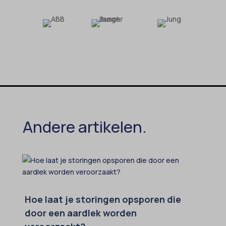
popupShow
SameSite
sensorsdata2015jssdkcross
snconsent
ssm_au_c
tarteaucitron
termsfeed_pc1_consent
Andere artikelen.
twCookieConsent
wpc*
Hoe laat je storingen opsporen die
door een aardlek worden