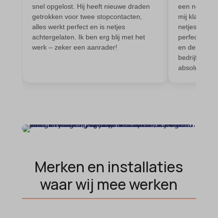
snel opgelost. Hij heeft nieuwe draden
een noodgeva
euCookie
getrokken voor twee stopcontacten,
mij klaar. Mi
alles werkt perfect en is netjes
netjes verva
ext_name
achtergelaten. Ik ben erg blij met het
perfect. Ze z
ezTOC_hidetoc-0
werk – zeker een aanrader!
en denken ec
bedrijf zo w
fs-cc
absoluut aan
hide-*
i18next
kconsent
klaro
marketing_cookies
Merken en installaties
MicrosoftApplicationsTelemetryDeviceId
waar wij mee werken
MicrosoftApplicationsTelemetryFirstLaunchTime
OptanonAlertBoxClosed
perf_*