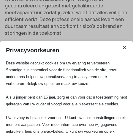
gecontroleerd en getest met gekalibreerde
meetapparatuur, zodat jij zeker weet dat alles veilig en
efficiënt werkt. Deze professionele aanpak levert een
duurzaam resultaat en voorkomt risico’s op brand en
storingen in de toekomst.
Ontvang snel een passende offerte voor
×
elektricien Benthuizen
Privacyvoorkeuren
Staat jouw klus klaar, wil je advies of vraag je je af
Deze website gebruikt cookies om uw ervaring te verbeteren.
welke installatie het beste is voor jouw situatie? Laat
Sommige zijn essentieel voor de functionaliteit van de site, terwijl
het ons weten: bel ons, stuur een whatsapp of een mail
andere ons helpen uw gebruikservaring te analyseren en te
voor vrijblijvend advies en een duidelijke prijsopgave.
verbeteren. Bekijk uw opties en maak uw keuze.
Wil je direct duidelijkheid over jouw investering?
Vraag
eenvoudig en gratis binnen 24 uur een offerte aan
Als u jonger bent dan 16 jaar, zorg er dan voor dat u toestemming hebt
voor jouw elektra project in Benthuizen
en ontvang
gekregen van uw ouder of voogd voor alle niet-essentiële cookies.
onbeperkt advies.
Uw privacy is belangrijk voor ons. U kunt uw cookie-instellingen op elk
Bekijk al onze diensten
moment aanpassen. Voor meer informatie over hoe wij gegevens
gebruiken, lees ons privacybeleid. U kunt uw voorkeuren op elk