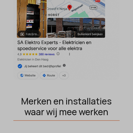
domain
wordpress_test_cookie
et-editing-post-*
wp-settings-*
et-recommend-sync-post-*
wp-settings-time-*
et-saved-post*
wpl_viewed_cookie
et-saving-post-*
euCookie
ext_name
ezTOC_hidetoc-0
fs-cc
hide-*
Merken en installaties
i18next
waar wij mee werken
kconsent
klaro
marketing_cookies