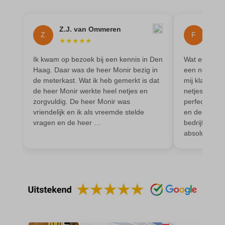
amp_*
et-editor-available-post-*
av_lang
et-pb-recent-items-colors
Z.J. van Ommeren
Floo
Z
F
av_tunnel
★
★
★
★
★
★
★
et-pb-recent-items-font_family
blocksy_cookies_consent_accepted
Ik kwam op bezoek bij een kennis in Den
Wat een tops
gdpr_consent
Haag. Daar was de heer Monir bezig in
een noodgeva
borlabs-cookie
googtrans
de meterkast. Wat ik heb gemerkt is dat
mij klaar. Mi
cato_fw_inet
de heer Monir werkte heel netjes en
netjes verva
gt_auto_switch
zorgvuldig. De heer Monir was
perfect. Ze z
cb-enabled
intercom-id-*
vriendelijk en ik als vreemde stelde
en denken ec
vragen en de heer …
bedrijf zo w
cc_cookie_accept
intercom-session-*
absoluut aan
cli_cookie_consent
mhcookie
cookie_permission_granted
OptanonConsent
cookie-*
sessionId
cookies_accepted
timezone
cookiesEnabled
wordpress_logged_in_*