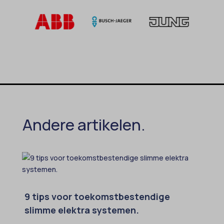
MicrosoftApplicationsTelemetryDeviceId
MicrosoftApplicationsTelemetryFirstLaunchTime
OptanonAlertBoxClosed
perf_*
popupShow
SameSite
Andere artikelen.
sensorsdata2015jssdkcross
snconsent
ssm_au_c
tarteaucitron
termsfeed_pc1_consent
9 tips voor toekomstbestendige
twCookieConsent
slimme elektra systemen.
wpc*