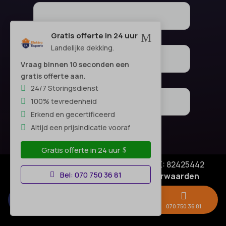
Gratis offerte in 24 uur
M
Landelijke dekking.
Vraag binnen 10 seconden een
gratis offerte aan.
24/7 Storingsdienst
100% tevredenheid
Erkend en gecertificeerd
Altijd een prijsindicatie vooraf
Gratis offerte in 24 uur
© Copyright SA Elektro Experts - KVK: 82425442
Bel: 070 750 36 81
Privacyverklaring
|
Algemene voorwaarden
Disclaimer
–



Gratis offerte →
Whatsapp
070 750 36 81