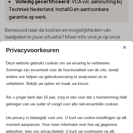
Volledig gecertificeerd:
VCA vol, aansluiting bij
Techniek Nederland, InstallQ en aantoonbare
garantie op werk.
Benieuwd naar de kosten en mogelijkheden van
laadpalen in jouw situatie? Meer info vind je op onze
pagina over
laadpaal kopen en laten installeren
.
×
Privacyvoorkeuren
Kies voor SA Elektro Experts: Zekerheid
voor ieder project in Boskoop
Deze website gebruikt cookies om uw ervaring te verbeteren.
Alle klanten uit Boskoop en omgeving profiteren van
Sommige zijn essentieel voor de functionaliteit van de site, terwijl
onze ervaring, heldere tarieven en 100 procent
andere ons helpen uw gebruikservaring te analyseren en te
tevredenheidsgarantie. Wij leveren altijd maatwerk, of
verbeteren. Bekijk uw opties en maak uw keuze.
het nu om een spoedklus gaat, een uitbreiding van je
meterkast of de aanleg van volledig nieuwe elektra.
Als u jonger bent dan 16 jaar, zorg er dan voor dat u toestemming hebt
Vraag direct een prijsopgave aan voor jouw project en
gekregen van uw ouder of voogd voor alle niet-essentiële cookies.
ontdek wat wij voor jou kunnen betekenen via
offerte
op maat voor jouw elektra in Boskoop
.
Uw privacy is belangrijk voor ons. U kunt uw cookie-instellingen op elk
moment aanpassen. Voor meer informatie over hoe wij gegevens
Bekijk al onze diensten
gebruiken, lees ons privacybeleid. U kunt uw voorkeuren op elk