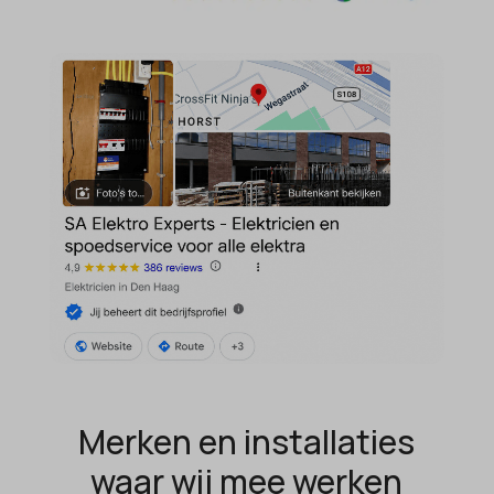
domain
wordpress_test_cookie
et-editing-post-*
wp-settings-*
et-recommend-sync-post-*
wp-settings-time-*
et-saved-post*
wpl_viewed_cookie
et-saving-post-*
euCookie
ext_name
ezTOC_hidetoc-0
fs-cc
hide-*
i18next
kconsent
Merken en installaties
klaro
waar wij mee werken
marketing_cookies