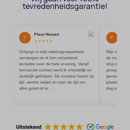
amp_*
tevredenheidsgarantie!
et-editor-available-post-*
av_lang
et-pb-recent-items-colors
av_tunnel
et-pb-recent-items-font_family
blocksy_cookies_consent_accepted
Fleur Huizen
Phil
gdpr_consent
F
P
★
★
★
★
★
★
★
borlabs-cookie
googtrans
Onlangs is mijn elektragroepenkast
Mijn stoppe
cato_fw_inet
gt_auto_switch
vervangen en ik ben ontzettend
de magnetron
cb-enabled
tevreden over de hele ervaring. Vanaf
stop door. Ik
intercom-id-*
het eerste contact werd ik vriendelijk en
groepen. Dus
cc_cookie_accept
intercom-session-*
duidelijk geholpen. De monteur kwam op
gevraagd of 
cli_cookie_consent
tijd, werkte netjes en nam de tijd om
plaatsen. Ge
mhcookie
alles goed uit te …
dag al. De 
cookie_permission_granted
OptanonConsent
cookie-*
sessionId
cookies_accepted
timezone
cookiesEnabled
wordpress_logged_in_*