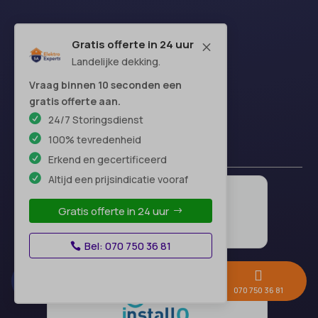
Gratis offerte in 24 uur
M
Landelijke dekking.
Vraag binnen 10 seconden een
gratis offerte aan.
24/7 Storingsdienst
100% tevredenheid
Erkend en gecertificeerd
Altijd een prijsindicatie vooraf
Gratis offerte in 24 uur
Bel: 070 750 36 81



Gratis offerte →
Whatsapp
070 750 36 81