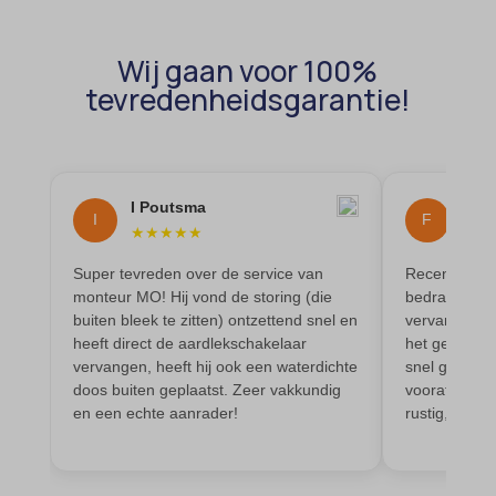
amp_*
et-editor-available-post-*
av_lang
et-pb-recent-items-colors
Wij gaan voor 100%
av_tunnel
tevredenheidsgarantie!
et-pb-recent-items-font_family
blocksy_cookies_consent_accepted
gdpr_consent
borlabs-cookie
googtrans
cato_fw_inet
I Poutsma
Flow
gt_auto_switch
I
F
★
★
★
★
★
★
★
cb-enabled
intercom-id-*
Super tevreden over de service van
Recent is bij
cc_cookie_accept
intercom-session-*
monteur MO! Hij vond de storing (die
bedrading e
cli_cookie_consent
buiten bleek te zitten) ontzettend snel en
vervangen. I
mhcookie
heeft direct de aardlekschakelaar
het geleverd
cookie_permission_granted
OptanonConsent
vervangen, heeft hij ook een waterdichte
snel geregeld
cookie-*
doos buiten geplaatst. Zeer vakkundig
vooraf besp
sessionId
en een echte aanrader!
rustig, prof
cookies_accepted
timezone
cookiesEnabled
wordpress_logged_in_*