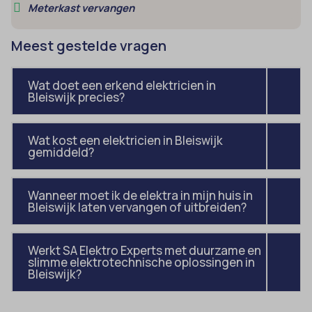
Meterkast vervangen
uitgevers om gepersonaliseerde advertenties te tonen. Dit doen ze
cmplz_banner-status
_ga_*
door bezoekers over verschillende websites te volgen.
cmplz_consent_status
Meest gestelde vragen
analytics_cookies
Details weergeven
cmplz_consented_services
cookies-state
Andere diensten
Wat doet een erkend elektricien in
_gcl_au
cmplz_functional
Deze categorie omvat alle cookies, domeinen en services die niet
mp_*_mixpanel
Bleiswijk precies?
in de andere specifieke categorieën vallen of niet duidelijk zijn
_gcl_aw
cmplz_marketing
sajssdk_2015_cross_new_user
gecategoriseerd.
_gcl_gs
cmplz_preferences
Wat kost een elektricien in Bleiswijk
uc_user_interaction
Details weergeven
gemiddeld?
intercom-device-id-*
cmplz_statistics
__guid
CONSENT
Wanneer moet ik de elektra in mijn huis in
_dd_s
Bleiswijk laten vervangen of uitbreiden?
cookie_notice_accepted
_deCookiesConsent
CookieConsent
Werkt SA Elektro Experts met duurzame en
_ketch_consent_v1_
cookieconsent_status
slimme elektrotechnische oplossingen in
Bleiswijk?
_upscope__region
cookielawinfo-checkbox-*
acris_cookie_acc
cookieyes-consent