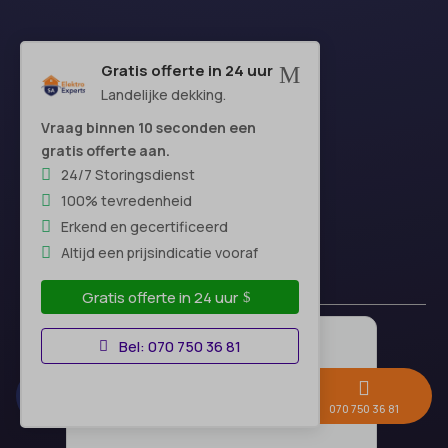
Gratis offerte in 24 uur
M
Landelijke dekking.
Vraag binnen 10 seconden een
gratis offerte aan.
24/7 Storingsdienst
100% tevredenheid
Erkend en gecertificeerd
Altijd een prijsindicatie vooraf
Gratis offerte in 24 uur
Bel: 070 750 36 81



Gratis offerte →
Whatsapp
070 750 36 81