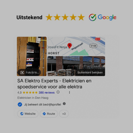
domain
wordpress_test_cookie
et-editing-post-*
wp-settings-*
et-recommend-sync-post-*
wp-settings-time-*
et-saved-post*
wpl_viewed_cookie
et-saving-post-*
euCookie
ext_name
ezTOC_hidetoc-0
fs-cc
hide-*
i18next
kconsent
klaro
marketing_cookies