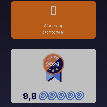

Whatsapp
070 750 36 81