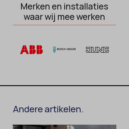
Merken en installaties
MicrosoftApplicationsTelemetryDeviceId
waar wij mee werken
MicrosoftApplicationsTelemetryFirstLaunchTime
OptanonAlertBoxClosed
perf_*
popupShow
SameSite
sensorsdata2015jssdkcross
snconsent
ssm_au_c
tarteaucitron
Andere artikelen.
termsfeed_pc1_consent
twCookieConsent
wpc*