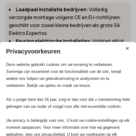
Laadpaal installatie bedrijven:
Volledig
verzorgde montage volgens CE en EU-richtlijnen,
geschikt voor zowel kleine bedrijven als grote SA
Elektro Expertss.
Keuring elektrische installaties:
Voldoet altijd
×
aan de wettelijke vereisten, met rapportage voor
Privacyvoorkeuren
VvE’s, agrarisch ondernemers of retail.
Elektra renovatie en uitbreiding:
Op maat
Deze website gebruikt cookies om uw ervaring te verbeteren.
Sommige zijn essentieel voor de functionaliteit van de site, terwijl
gemaakte stroompunten, ledverlichting en
andere ons helpen uw gebruikservaring te analyseren en te
netwerkaansluitingen in kantoorpanden en
verbeteren. Bekijk uw opties en maak uw keuze.
werkplaatsen.
Als u jonger bent dan 16 jaar, zorg er dan voor dat u toestemming hebt
Voor direct hulp of een scherpe prijsopgave kun je
snel
gekregen van uw ouder of voogd voor alle niet-essentiële cookies.
een helder advies en offerte aanvragen
via onze
website. Bellen en WhatsAppen kan ook naar 070-
Uw privacy is belangrijk voor ons. U kunt uw cookie-instellingen op elk
7503681 of mail info@saelektroexperts.nl. Ontdek hoe
moment aanpassen. Voor meer informatie over hoe wij gegevens
wij als elektricien Bleiswijk jouw project snel en veilig
gebruiken, lees ons privacybeleid. U kunt uw voorkeuren op elk