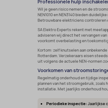
Professionele hulp inschakelen
gdpr_co
cato_fw
Wil je geen risico nemen en de stroom
NEN1010 en NEN3140 bieden duidelijke ri
googtra
cb-enab
Betrouwbare elektriciens controleren 
gt_auto
cc_cook
SA Elektro Experts rekent met meetapp
intercom
cli_coo
adviseren wij direct het vervangen va
interco
voorkomt overbelasting en toekomsti
cookie_
mhcook
cookie-
Kortom: zelf knutselen aan onbekende e
Rotterdam. Verzekeraars eisen steeds v
Optano
cookies
uit volgens de actuele NEN-normen zodat
session
cookies
Voorkomen van stroomstoring
timezo
domain
Regelmatig onderhoud en tijdige inspec
wordpre
et-editi
plannen van het stroomgebruik, zoals 
installatie. Met jaarlijks onderhoud ho
wordpre
et-reco
wp-sett
et-save
Periodieke inspectie:
Jaarlijkse 
wp-sett
et-savin