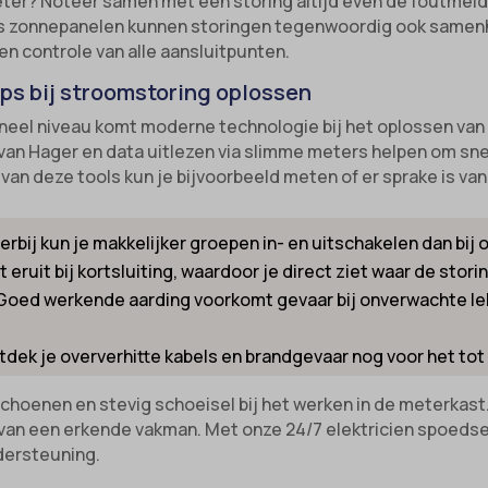
ter? Noteer samen met een storing altijd even de foutmeldi
-state
e diensten
ls zonnepanelen kunnen storingen tegenwoordig ook samenh
unctional
ategorie omvat alle cookies, domeinen en services die niet in de andere spec
ixpanel
en controle van alle aansluitpunten.
ieën vallen of niet duidelijk zijn gecategoriseerd.
w
marketing
k_2015_cross_new_user
ips bij stroomstoring oplossen
Details weergeven
references
_interaction
eel niveau komt moderne technologie bij het oplossen van 
-device-id-*
tatistics
 van Hager en data uitlezen via slimme meters helpen om snel
n deze tools kun je bijvoorbeeld meten of er sprake is van
NT
kiesConsent
notice_accepted
_consent_v1_
erbij kun je makkelijker groepen in- en uitschakelen dan bi
Consent
e__region
 eruit bij kortsluiting, waardoor je direct ziet waar de storin
onsent_status
Goed werkende aarding voorkomt gevaar bij onverwachte l
ookie_acc
awinfo-checkbox-*
dek je oververhitte kabels en brandgevaar nog voor het tot s
es-consent
choenen en stevig schoeisel bij het werken in de meterkast. 
r-available-post-*
el
p van een erkende vakman. Met onze 24/7 elektricien spoedse
ecent-items-colors
_cookies_consent_accepted
ndersteuning.
ecent-items-font_family
-cookie