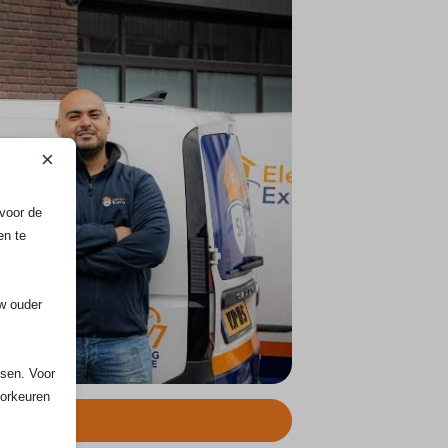
×
voor de
en te
uw ouder
ssen. Voor
oorkeuren