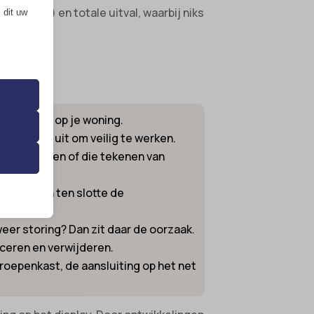
troffen) en totale uitval, waarbij niks
 dit uw
e aanpak:
 de
ming van
, focus dan op je woning.
hakelaar uit om veilig te werken.
en apparaten of die tekenen van
 onze
 groep, en ten slotte de
eer storing? Dan zit daar de oorzaak.
iceren en verwijderen.
oepenkast, de aansluiting op het net
ende