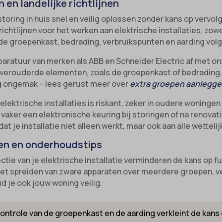
 en landelijke richtlijnen
nsent
_inet
storing in huis snel en veilig oplossen zonder kans op ver
chtlijnen voor het werken aan elektrische installaties, zowel
ns
led
de groepenkast, bedrading, verbruikspunten en aarding vo
_switch
ie_accept
aratuur van merken als ABB en Schneider Electric af met on
-id-*
kie_consent
n verouderde elementen, zoals de groepenkast of bedrading
m-session-*
g ongemak – lees gerust meer over
extra groepen aanlegg
permission_granted
ie
*
lektrische installaties is riskant, zeker in oudere woninge
aker een elektronische keuring bij storingen of na renovat
nConsent
_accepted
 je installatie niet alleen werkt, maar ook aan alle wettelij
Id
Enabled
en en onderhoudstips
ne
tie van je elektrische installatie verminderen de kans op f
ss_logged_in_*
ng-post-*
het spreiden van zware apparaten over meerdere groepen, v
ud je ook jouw woning veilig.
ss_test_cookie
mmend-sync-post-*
ings-*
d-post*
controle van de groepenkast en de aarding verkleint de kans 
ings-time-*
g-post-*