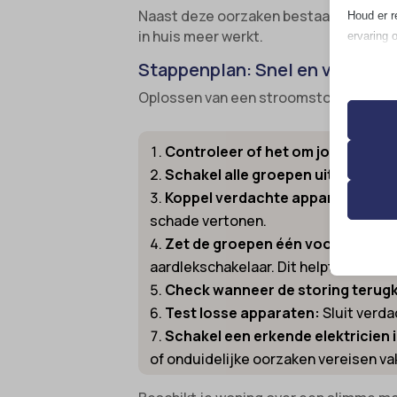
Naast deze oorzaken bestaat er ondersc
Houd er r
in huis meer werkt.
ervaring 
Stappenplan: Snel en veilig s
Essen
Oplossen van een stroomstoring doe je 
Essent
correc
de geb
Controleer of het om jouw huis g
Schakel alle groepen uit in de g
Koppel verdachte apparaten los:
Analy
__strip
schade vertonen.
Statis
bezoek
Zet de groepen één voor één wee
__TAG
aardlekschakelaar. Dit helpt om het 
asenha
Check wanneer de storing terug
Marke
catAcc
Test losse apparaten:
Sluit verda
_ga
Market
Schakel een erkende elektricien 
gepers
cmplz_b
_ga_*
websit
of onduidelijke oorzaken vereisen v
cmplz_c
analyti
cmplz_