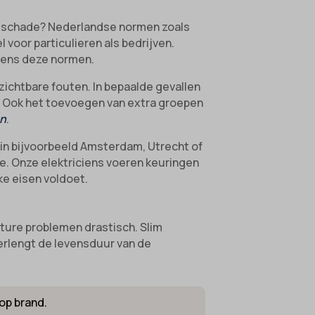
volgschade? Nederlandse normen zoals
 voor particulieren als bedrijven.
lgens deze normen.
zichtbare fouten. In bepaalde gevallen
. Ook het toevoegen van extra groepen
en
.
n in bijvoorbeeld Amsterdam, Utrecht of
ie. Onze elektriciens voeren keuringen
ke eisen voldoet.
uture problemen drastisch. Slim
erlengt de levensduur van de
op brand.