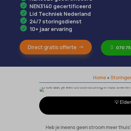
NEN3140 gecertificeerd
Lid Techniek Nederland
24/7 storingsdienst
10+ jaar ervaring
Direct gratis offerte
070 75
Home
»
Storinge
💡 Elde
Heb je ineens geen stroom meer thuis? 