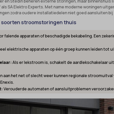
r en Stedin beheren externe storingen, maar binnenshuis lig
 als SA Elektro Experts. Met name moderne woningen uitge
ngen zodra oudere installatiedelen niet goed aansluiten bi
soorten stroomstoringen thuis
r falende apparaten of beschadigde bekabeling. Een zekerin
eel elektrische apparaten op één groep kunnen leiden tot ui
elaar:
Als er lekstroom is, schakelt de aardlekschakelaar uit 
an het net of slecht weer kunnen regionale stroomuitval v
 Enexis.
t:
Verouderde automaten of aansluitproblemen veroorzaken