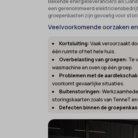
Bekende energieleveranciers als Liande
een gerenommeerd elektriciensbedrijf
groepenkasten zijn gevoelig voor stori
Veelvoorkomende oorzaken en 
Kortsluiting:
Vaak veroorzaakt doo
één ruimte of het hele huis.
Overbelasting van groepen:
Te v
wasmachine en oven op één groep.
Problemen met de aardlekschak
voorkomt gevaarlijke situaties.
Buitenstoringen:
Werkzaamheden a
storingskaarten zoals van TenneT en
Defecten binnen de groepenkas