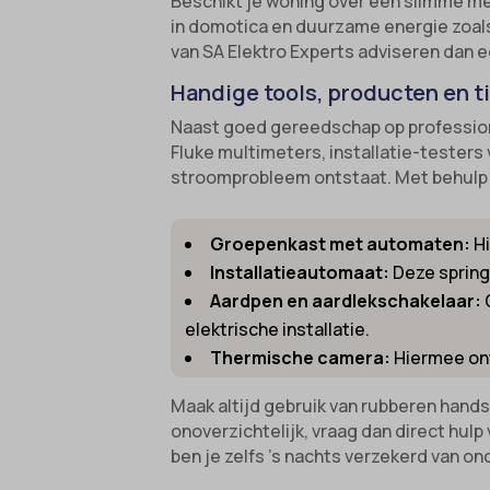
Beschikt je woning over een slimme me
cookies
Ander
in domotica en duurzame energie zoa
_gcl_au
cmplz_f
Deze c
mp_*_m
van SA Elektro Experts adviseren dan e
categor
_gcl_a
cmplz_
sajssd
Handige tools, producten en t
_gcl_gs
cmplz_p
uc_user
Naast goed gereedschap op profession
intercom
cmplz_s
Fluke multimeters, installatie-testers
_dd_s
stroomprobleem ontstaat. Met behulp va
CONSE
_deCoo
cookie_
_ketch
Groepenkast met automaten:
Hi
Cookie
_upscop
Installatieautomaat:
Deze springt
cookiec
Aardpen en aardlekschakelaar:
acris_c
elektrische installatie.
cookiel
amp_*
Thermische camera:
Hiermee ont
cookiey
av_lang
Maak altijd gebruik van rubberen hands
et-edito
av_tunn
onoverzichtelijk, vraag dan direct hul
et-pb-r
blocksy
ben je zelfs ’s nachts verzekerd van o
et-pb-r
borlabs