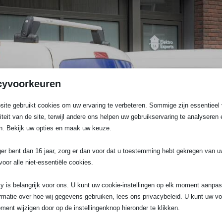
cyvoorkeuren
ite gebruikt cookies om uw ervaring te verbeteren. Sommige zijn essentieel 
liteit van de site, terwijl andere ons helpen uw gebruikservaring te analyseren 
n. Bekijk uw opties en maak uw keuze.
ger bent dan 16 jaar, zorg er dan voor dat u toestemming hebt gekregen van 
voor alle niet-essentiële cookies.
y is belangrijk voor ons. U kunt uw cookie-instellingen op elk moment aanpa
rmatie over hoe wij gegevens gebruiken, lees ons privacybeleid. U kunt uw v
Ik wil een gratis offerte
ment wijzigen door op de instellingenknop hieronder te klikken.