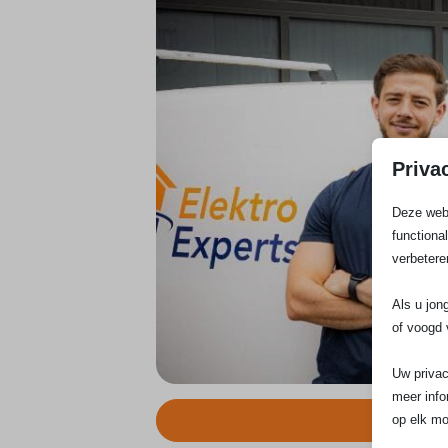
Priva
Deze webs
functiona
verbetere
Als u jon
of voogd 
Uw privac
meer info
op elk mo