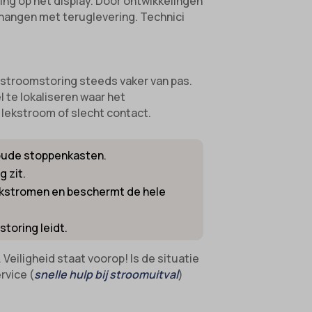
ng op het display. Door ontwikkelingen
angen met teruglevering. Technici
ifieke
stroomstoring steeds vaker van pas.
 te lokaliseren waar het
 lekstroom of slecht contact.
j oude stoppenkasten.
g zit.
ekstromen en beschermt de hele
toring leidt.
Veiligheid staat voorop! Is de situatie
rvice (
snelle hulp bij stroomuitval
)