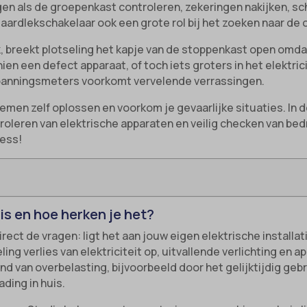
ingen als de groepenkast controleren, zekeringen nakijken, 
 aardlekschakelaar ook een grote rol bij het zoeken naar de
nk, breekt plotseling het kapje van de stoppenkast open omdat 
ien een defect apparaat, of toch iets groters in het elektric
panningsmeters voorkomt vervelende verrassingen.
emen zelf oplossen en voorkom je gevaarlijke situaties. In de
oleren van elektrische apparaten en veilig checken van bed
ress!
is en hoe herken je het?
ect de vragen: ligt het aan jouw eigen elektrische installati
eling verlies van elektriciteit op, uitvallende verlichting e
 van overbelasting, bijvoorbeeld door het gelijktijdig gebr
ding in huis.