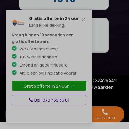
Gratis offerte in 24 uur
M
Landelijke dekking.
Vraag binnen 10 seconden een
gratis offerte aan.
24/7 Storingsdienst
100% tevredenheid
Erkend en gecertificeerd
Altijd een prijsindicatie vooraf
© Copyright SA Elektro Experts - KVK: 82425442
Gratis offerte in 24 uur
Privacyverklaring
|
Algemene voorwaarden
Disclaimer
–
Bel: 070 750 36 81



Gratis offerte →
Whatsapp
070 750 36 81