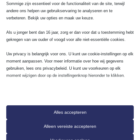
Wij gaan voor 100%
Sommige zijn essentieel voor de functionaliteit van de site, terwijl
andere ons helpen uw gebruikservaring te analyseren en te
tevredenheidsgarantie!
verbeteren. Bekijk uw opties en maak uw keuze.
Als u jonger bent dan 16 jaar, zorg er dan voor dat u toestemming hebt
gekregen van uw ouder of voogd voor alle niet-essentiële cookies.
Sirwan
Phil
S
P
★
★
★
★
★
★
★
Uw privacy is belangrijk voor ons. U kunt uw cookie-instellingen op elk
moment aanpassen. Voor meer informatie over hoe wij gegevens
Goede elektricien! Het probleem was
Mijn stoppe
gebruiken, lees ons privacybeleid. U kunt uw voorkeuren op elk
snel opgelost. Hij heeft nieuwe draden
de magnetron
moment wijzigen door op de instellingenknop hieronder te klikken.
getrokken voor twee stopcontacten,
stop door. Ik
alles werkt perfect en is netjes
groepen. Dus
achtergelaten. Ik ben erg blij met het
gevraagd of 
Houd er rekening mee dat als u ervoor kiest bepaalde soorten cookies
werk – zeker een aanrader!
plaatsen. Ge
uit te schakelen, dit uw ervaring op de site en de services die wij
dag al. De 
kunnen aanbieden, kan beïnvloeden.
Alles accepteren
Essentieel
Alleen vereiste accepteren
Essentiële cookies en services bieden basisfunctionaliteit en zijn
noodzakelijk voor de correcte werking van de website. Deze