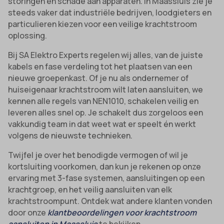
storingen en schade aan apparaten. In Maassluis zie je
steeds vaker dat industriële bedrijven, loodgieters en
particulieren kiezen voor een veilige krachtstroom
oplossing.
Bij SA Elektro Experts regelen wij alles, van de juiste
kabels en fase verdeling tot het plaatsen van een
nieuwe groepenkast. Of je nu als ondernemer of
huiseigenaar krachtstroom wilt laten aansluiten, we
kennen alle regels van NEN1010, schakelen veilig en
leveren alles snel op. Je schakelt dus zorgeloos een
vakkundig team in dat weet wat er speelt én werkt
volgens de nieuwste technieken.
Twijfel je over het benodigde vermogen of wil je
kortsluiting voorkomen, dan kun je rekenen op onze
ervaring met 3-fase systemen, aansluitingen op een
krachtgroep, en het veilig aansluiten van elk
krachtstroompunt. Ontdek wat andere klanten vonden
door onze
klantbeoordelingen voor krachtstroom
aansluiten in Maassluis
te bekijken.