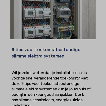
cc_cookie_accept
intercom-session-*
cli_cookie_consent
mhcookie
cookie_permission_granted
OptanonConsent
cookie-*
sessionId
cookies_accepted
timezone
cookiesEnabled
wordpress_logged_in_*
9 tips voor toekomstbestendige
domain
slimme elektra systemen.
wordpress_test_cookie
et-editing-post-*
wp-settings-*
et-recommend-sync-post-*
Wil je zeker weten dat je installatie klaar is
wp-settings-time-*
voor de snel veranderende toekomst? Met
et-saved-post*
wpl_viewed_cookie
deze 9 tips voor toekomstbestendige
et-saving-post-*
slimme elektra systemen kun je jouw huis of
bedrijf in één keer goed aanpakken. Denk
euCookie
aan slimme schakelaars, energiezuinige
ext_name
verlichting,...