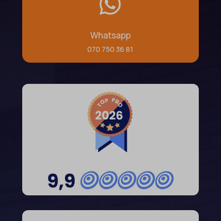

Whatsapp
070 750 36 81