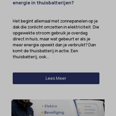
energie in thuisbatterijen?
sensorsdata2015jssdkcross
snconsent
Het begint allemaal met zonnepanelen op je
ssm_au_c
dak die zonlicht omzetten in elektriciteit. Die
tarteaucitron
opgewekte stroom gebruik je overdag
direct in huis, maar wat gebeurt er als je
termsfeed_pc1_consent
meer energie opwekt dan je verbruikt? Dan
twCookieConsent
komt de thuisbatterij in actie. Een
thuisbatterij, ook...
wpc*
Lees Meer