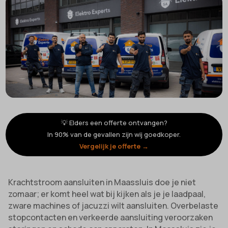
💡 Elders een offerte ontvangen?
In 90% van de gevallen zijn wij goedkoper.
Vergelijk je offerte →
Krachtstroom aansluiten in Maassluis doe je niet
zomaar; er komt heel wat bij kijken als je je laadpaal,
zware machines of jacuzzi wilt aansluiten. Overbelaste
stopcontacten en verkeerde aansluiting veroorzaken