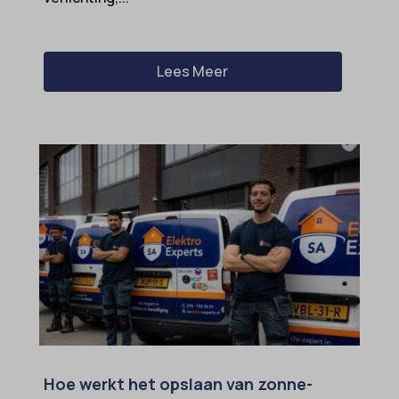
ezTOC_hidetoc-0
fs-cc
Lees Meer
hide-*
i18next
kconsent
klaro
marketing_cookies
MicrosoftApplicationsTelemetryDeviceId
MicrosoftApplicationsTelemetryFirstLaunchTime
OptanonAlertBoxClosed
perf_*
popupShow
Hoe werkt het opslaan van zonne-
SameSite