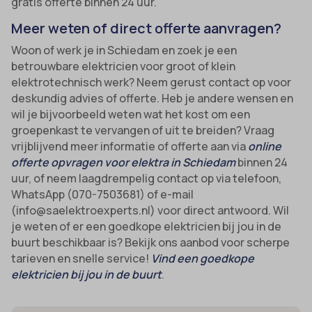
gratis offerte binnen 24 uur.
uitgevers om gepersonaliseerde advertenties te tonen. Dit doen ze
cmplz_banner-status
_ga_*
Meer weten of direct offerte aanvragen?
door bezoekers over verschillende websites te volgen.
cmplz_consent_status
analytics_cookies
Woon of werk je in Schiedam en zoek je een
Details weergeven
cmplz_consented_services
betrouwbare elektricien voor groot of klein
cookies-state
Andere diensten
elektrotechnisch werk? Neem gerust contact op voor
_gcl_au
cmplz_functional
Deze categorie omvat alle cookies, domeinen en services die niet
mp_*_mixpanel
deskundig advies of offerte. Heb je andere wensen en
in de andere specifieke categorieën vallen of niet duidelijk zijn
_gcl_aw
cmplz_marketing
wil je bijvoorbeeld weten wat het kost om een
sajssdk_2015_cross_new_user
gecategoriseerd.
groepenkast te vervangen of uit te breiden? Vraag
_gcl_gs
cmplz_preferences
uc_user_interaction
Details weergeven
vrijblijvend meer informatie of offerte aan via
online
intercom-device-id-*
cmplz_statistics
offerte opvragen voor elektra in Schiedam
binnen 24
uur, of neem laagdrempelig contact op via telefoon,
__guid
CONSENT
WhatsApp (070-7503681) of e-mail
_dd_s
cookie_notice_accepted
(info@saelektroexperts.nl) voor direct antwoord. Wil
je weten of er een goedkope elektricien bij jou in de
_deCookiesConsent
CookieConsent
buurt beschikbaar is? Bekijk ons aanbod voor scherpe
_ketch_consent_v1_
cookieconsent_status
tarieven en snelle service!
Vind een goedkope
_upscope__region
elektricien bij jou in de buurt
.
cookielawinfo-checkbox-*
acris_cookie_acc
cookieyes-consent