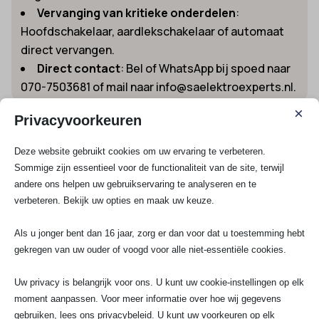
Vervanging van kritieke onderdelen
:
Hoofdschakelaar, aardlekschakelaar of automaat
direct vervangen.
Direct contact
: Bel of WhatsApp bij spoed naar
070-7503681 of mail naar info@saelektroexperts.nl.
×
Wil je direct hulp bij een stroomstoring of onverwachte
Privacyvoorkeuren
storing? Ontdek onze Elektricien spoedservice 24/7 in
Schiedam.
Deze website gebruikt cookies om uw ervaring te verbeteren.
Sommige zijn essentieel voor de functionaliteit van de site, terwijl
Voordelen van SA Elektro Experts als
andere ons helpen uw gebruikservaring te analyseren en te
elektricien in Schiedam
verbeteren. Bekijk uw opties en maak uw keuze.
Kiezen voor ons team betekent zekerheid,
vakmanschap en korte lijnen met lokale en landelijke
Als u jonger bent dan 16 jaar, zorg er dan voor dat u toestemming hebt
instanties. We combineren kennis van huidige
gekregen van uw ouder of voogd voor alle niet-essentiële cookies.
energietechnieken (zoals slimme meters, NEN-
keurmerken en laadoplossingen) met ouderwetse
Uw privacy is belangrijk voor ons. U kunt uw cookie-instellingen op elk
degelijkheid en service. Bovendien werkt ons team
moment aanpassen. Voor meer informatie over hoe wij gegevens
snel, veilig en met garantie op geleverde arbeid:
gebruiken, lees ons privacybeleid. U kunt uw voorkeuren op elk