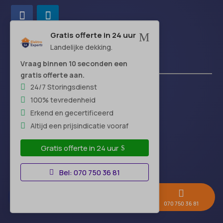
Gratis offerte in 24 uur
M
Landelijke dekking.
Handige links
Vraag binnen 10 seconden een
gratis offerte aan.
24/7 Storingsdienst
Over-ons
100% tevredenheid
Blog
Erkend en gecertificeerd
FAQ
Altijd een prijsindicatie vooraf
Offerte-vergelijken
Gratis offerte in 24 uur
Beoordelingen
Algemene voorwaarden
Bel: 070 750 36 81
Disclaimer
Begrippenlijst



Contact
Gratis offerte →
Whatsapp
070 750 36 81