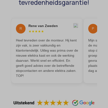
tevredenheidsgarantie!
MicrosoftApplicationsTelemetryDeviceId
MicrosoftApplicationsTelemetryFirstLaunchTime
OptanonAlertBoxClosed
Rene van Zweden
Phil
R
P
★
★
★
★
★
★
★
perf_*
Heel tevreden over de monteur. Hij kent
Mijn stoppe
popupShow
zijn vak, is zeer vakkundig en
de magnetron
SameSite
klantvriendelijk. Uitleg was prima over de
stop door. Ik
nieuwe elektra kast en ook de werking
groepen. Dus
sensorsdata2015jssdkcross
daarvan. Werkt snel en efficiënt. En
gevraagd of 
snconsent
geeft goed advies over de betreffende
plaatsen. Ge
stopcontacten en andere elektra zaken.
dag al. De 
ssm_au_c
TOP!
tarteaucitron
termsfeed_pc1_consent
twCookieConsent
wpc*