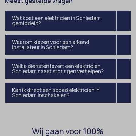
Meest gestelde vragen
domain
wordpress_test_cookie
et-editing-post-*
wp-settings-*
Wat kost een elektricien in Schiedam
et-recommend-sync-post-*
gemiddeld?
wp-settings-time-*
et-saved-post*
wpl_viewed_cookie
Waarom kiezen voor een erkend
et-saving-post-*
installateur in Schiedam?
euCookie
ext_name
Welke diensten levert een elektricien
Schiedam naast storingen verhelpen?
ezTOC_hidetoc-0
fs-cc
Kan ik direct een spoed elektricien in
Schiedam inschakelen?
hide-*
i18next
kconsent
klaro
Wij gaan voor 100%
marketing_cookies