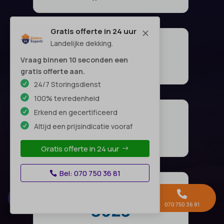
Gratis offerte in 24 uur
M
Landelijke dekking.
Vraag binnen 10 seconden een
gratis offerte aan.
24/7 Storingsdienst
100% tevredenheid
Erkend en gecertificeerd
Altijd een prijsindicatie vooraf
Gratis offerte in 24 uur
Bel: 070 750 36 81



Gratis offerte →
Whatsapp
070 750 36 81