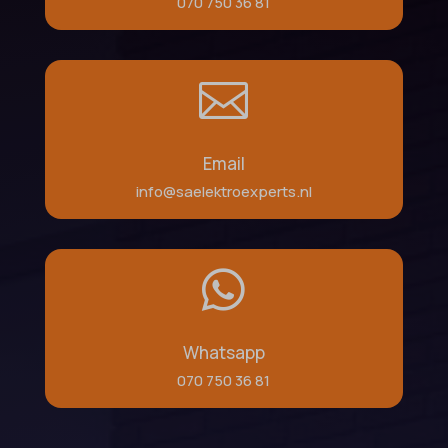
070 750 36 81

Email
info@saelektroexperts.nl

Whatsapp
070 750 36 81