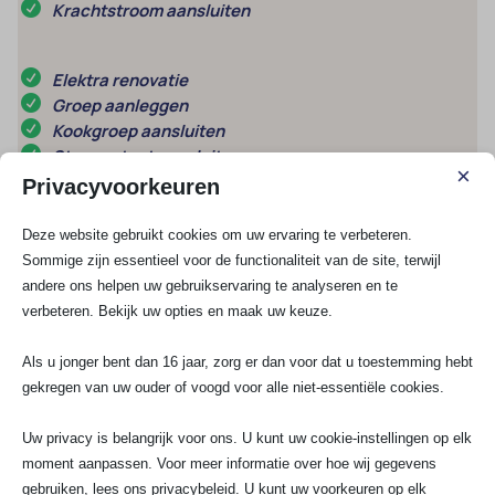
Krachtstroom aansluiten
Elektra renovatie
Groep aanleggen
Kookgroep aansluiten
Stopcontact aansluiten
×
Privacyvoorkeuren
Schakelmateriaal
Deze website gebruikt cookies om uw ervaring te verbeteren.
UTP / COAX
Sommige zijn essentieel voor de functionaliteit van de site, terwijl
Lampen installeren
andere ons helpen uw gebruikservaring te analyseren en te
Meterkast vervangen
verbeteren. Bekijk uw opties en maak uw keuze.
Meest gestelde vragen
Als u jonger bent dan 16 jaar, zorg er dan voor dat u toestemming hebt
gekregen van uw ouder of voogd voor alle niet-essentiële cookies.
Wat zijn de voordelen van een nieuwe
Uw privacy is belangrijk voor ons. U kunt uw cookie-instellingen op elk
groepenkast in Papendrecht?
moment aanpassen. Voor meer informatie over hoe wij gegevens
gebruiken, lees ons privacybeleid. U kunt uw voorkeuren op elk