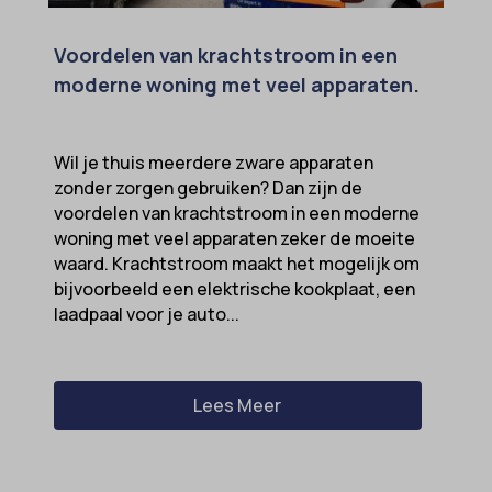
MicrosoftApplicationsTelemetryDeviceId
Voordelen van krachtstroom in een
MicrosoftApplicationsTelemetryFirstLaunchTime
moderne woning met veel apparaten.
OptanonAlertBoxClosed
perf_*
Wil je thuis meerdere zware apparaten
zonder zorgen gebruiken? Dan zijn de
popupShow
voordelen van krachtstroom in een moderne
SameSite
woning met veel apparaten zeker de moeite
sensorsdata2015jssdkcross
waard. Krachtstroom maakt het mogelijk om
bijvoorbeeld een elektrische kookplaat, een
snconsent
laadpaal voor je auto...
ssm_au_c
tarteaucitron
Lees Meer
termsfeed_pc1_consent
twCookieConsent
wpc*