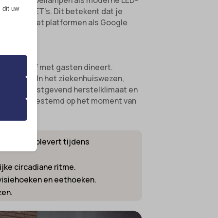
itionele gloeilampen als moderne LED-
 dit uw
s of MOSFET’s. Dit betekent dat je
mpatibel met platformen als Google
 de
ontspant of met gasten dineert.
ming van
erlichting. In het ziekenhuiswezen,
voor een rustgevend herstelklimaat en
tmosfeer, afgestemd op het moment van
 onze
ongemak oplevert tijdens
ijke circadiane ritme.
levisiehoeken en eethoeken.
ende
zen.