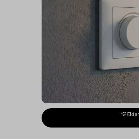
💡 Elde