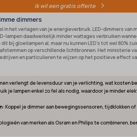
Ik wil een gratis offerte
ns
ie_accept
slimme dimmers
_switch
kie_consent
l in het verlagen van je energieverbruik. LED-dimmers van m
-id-*
permission_granted
-lampen daadwerkelijk minder wattages verbruiken wanneer
m-session-*
*
e dit bij gloeilampen al, maar nu kunnen LED’s tot wel 80% z
afstemmen op verschillende lichtbronnen. Het ministerie 
ie
_accepted
drijven en particulieren te wijzen op het positieve effect
nConsent
ne
ng-post-*
ss_logged_in_*
men verlengt de levensduur van je verlichting, wat kosten be
mmend-sync-post-*
uik je lampen enkel zo fel als nodig, waardoor je minder elekt
ss_test_cookie
d-post*
ings-*
g-post-*
en
: Koppel je dimmer aan bewegingssensoren, tijdklokken o
ings-time-*
ie
ologieën van merken als Osram en Philips te combineren, be
wed_cookie
me
hidetoc-0