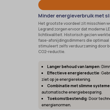
googtra
cc_cook
Minder energieverbruik met 
gt_auto
cli_coo
Het grootste voordeel zit misschien we
intercom
cookie_
Legrand zorgen ervoor dat moderne LED
interco
cookie-
lichtkwaliteit. Historisch gezien werkt
fase-afsnijdingsdimmers die optimaal 
mhcook
cookies
stimuleert zelfs verduurzaming door be
Optano
domain
CO2-reductie.
timezo
et-editi
wordpre
Langer behoud van lampen
: Dim
et-reco
Effectieve energiereductie
: Gebr
wordpre
et-save
ziet op je energierekening.
wp-sett
et-savin
Combinatie met slimme system
wp-sett
euCook
automatische energiebesparing.
Toekomstbestendig
: Door techn
wpl_vie
ext_na
energienormen.
ezTOC_