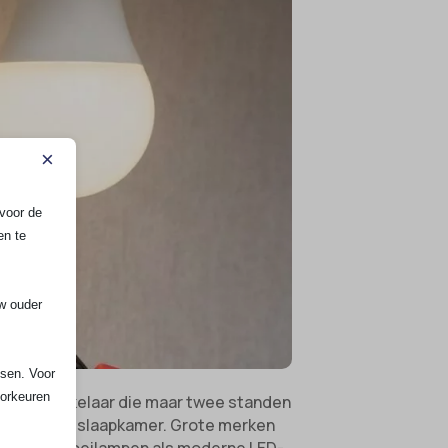
×
voor de
en te
uw ouder
ssen. Voor
oorkeuren
mpele schakelaar die maar twee standen
r, keuken of slaapkamer. Grote merken