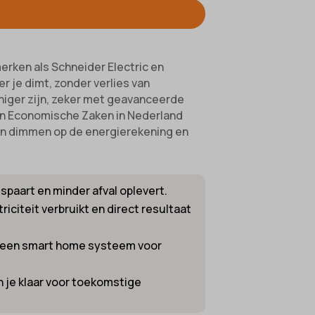
erken als Schneider Electric en
 je dimt, zonder verlies van
uiniger zijn, zeker met geavanceerde
van Economische Zaken in Nederland
 van dimmen op de energierekening en
spaart en minder afval oplevert.
riciteit verbruikt en direct resultaat
f een smart home systeem voor
n je klaar voor toekomstige