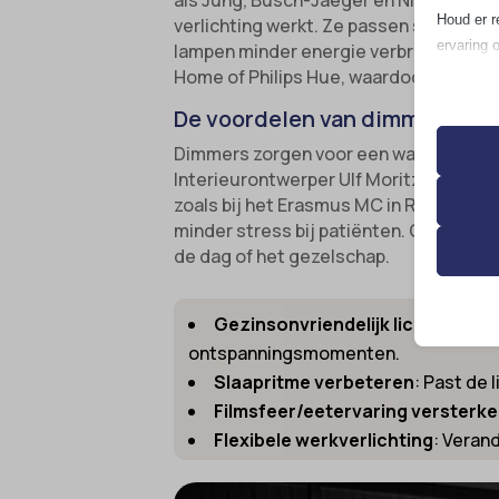
als Jung, Busch-Jaeger en Niko hebben
Houd er r
verlichting werkt. Ze passen spanning 
ervaring 
lampen minder energie verbruiken wann
Home of Philips Hue, waardoor licht a
Essen
De voordelen van dimmers voo
Essent
Dimmers zorgen voor een warmere ambia
correc
Interieurontwerper Ulf Moritz benadrukt
de geb
zoals bij het Erasmus MC in Rotterdam
minder stress bij patiënten. Ook in k
Analy
de dag of het gezelschap.
__strip
Statis
bezoek
asenha
Gezinsonvriendelijk lichttemper
catAcc
ontspanningsmomenten.
Marke
Slaapritme verbeteren
: Past de 
cmplz_b
_ga
Market
Filmsfeer/eetervaring versterk
gepers
cmplz_c
_ga_*
Flexibele werkverlichting
: Verand
websit
cmplz_
analyti
cmplz_f