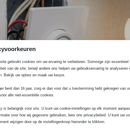
cyvoorkeuren
ite gebruikt cookies om uw ervaring te verbeteren. Sommige zijn essentieel 
liteit van de site, terwijl andere ons helpen uw gebruikservaring te analyseren 
n. Bekijk uw opties en maak uw keuze.
ger bent dan 16 jaar, zorg er dan voor dat u toestemming hebt gekregen van 
voor alle niet-essentiële cookies.
y is belangrijk voor ons. U kunt uw cookie-instellingen op elk moment aanpa
rmatie over hoe wij gegevens gebruiken, lees ons privacybeleid. U kunt uw v
e de lichtsterkte van lampen aanpast. In plaats van een si
ment wijzigen door op de instellingenknop hieronder te klikken.
s volledige controle over de lichtintensiteit in je woonkame