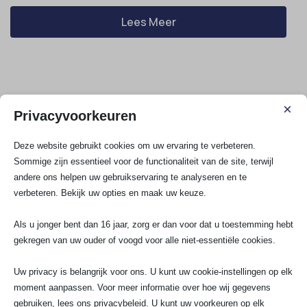
Lees Meer
×
Hoe regel je extra aansluitingen voor
Privacyvoorkeuren
verlichting bij het aanleggen van nieuwe
elektra?
Deze website gebruikt cookies om uw ervaring te verbeteren.
Sommige zijn essentieel voor de functionaliteit van de site, terwijl
Het begint allemaal met het plannen van jouw
andere ons helpen uw gebruikservaring te analyseren en te
lichtpunten en schakelaars, zodat je straks overal
verbeteren. Bekijk uw opties en maak uw keuze.
genoeg licht hebt. Je kijkt goed waar extra
aansluitingen nodig zijn, bijvoorbeeld boven je
Als u jonger bent dan 16 jaar, zorg er dan voor dat u toestemming hebt
eettafel, bij je bureau of langs het looppad in de hal.
gekregen van uw ouder of voogd voor alle niet-essentiële cookies.
Daarbij denk je...
Uw privacy is belangrijk voor ons. U kunt uw cookie-instellingen op elk
moment aanpassen. Voor meer informatie over hoe wij gegevens
gebruiken, lees ons privacybeleid. U kunt uw voorkeuren op elk