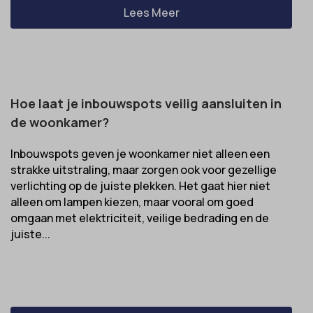
amp_*
Lees Meer
et-editor-available-post-*
av_lang
et-pb-recent-items-colors
av_tunnel
et-pb-recent-items-font_family
blocksy_cookies_consent_accepted
gdpr_consent
Hoe laat je inbouwspots veilig aansluiten in
borlabs-cookie
googtrans
de woonkamer?
cato_fw_inet
gt_auto_switch
cb-enabled
Inbouwspots geven je woonkamer niet alleen een
intercom-id-*
strakke uitstraling, maar zorgen ook voor gezellige
cc_cookie_accept
intercom-session-*
verlichting op de juiste plekken. Het gaat hier niet
cli_cookie_consent
alleen om lampen kiezen, maar vooral om goed
mhcookie
omgaan met elektriciteit, veilige bedrading en de
cookie_permission_granted
OptanonConsent
juiste...
cookie-*
sessionId
cookies_accepted
timezone
cookiesEnabled
wordpress_logged_in_*