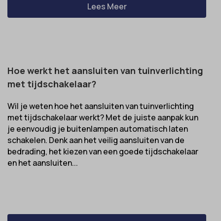
domain
Lees Meer
wordpress_test_cookie
et-editing-post-*
wp-settings-*
et-recommend-sync-post-*
wp-settings-time-*
et-saved-post*
wpl_viewed_cookie
Hoe werkt het aansluiten van tuinverlichting
et-saving-post-*
met tijdschakelaar?
euCookie
ext_name
Wil je weten hoe het aansluiten van tuinverlichting
met tijdschakelaar werkt? Met de juiste aanpak kun
ezTOC_hidetoc-0
je eenvoudig je buitenlampen automatisch laten
fs-cc
schakelen. Denk aan het veilig aansluiten van de
bedrading, het kiezen van een goede tijdschakelaar
hide-*
en het aansluiten...
i18next
kconsent
klaro
marketing_cookies