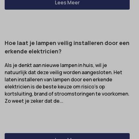
Lees Meer
MicrosoftApplicationsTelemetryDeviceId
MicrosoftApplicationsTelemetryFirstLaunchTime
OptanonAlertBoxClosed
Hoe laat je lampen veilig installeren door een
perf_*
erkende elektricien?
popupShow
SameSite
Als je denkt aan nieuwe lampen in huis, wil je
natuurlijk dat deze veilig worden aangesloten. Het
sensorsdata2015jssdkcross
laten installeren van lampen door een erkende
snconsent
elektricien is de beste keuze om risico’s op
kortsluiting, brand of stroomstoringen te voorkomen.
ssm_au_c
Zo weet je zeker dat de...
tarteaucitron
termsfeed_pc1_consent
twCookieConsent
wpc*