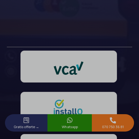



Gratis offerte →
Whatsapp
070 750 36 81