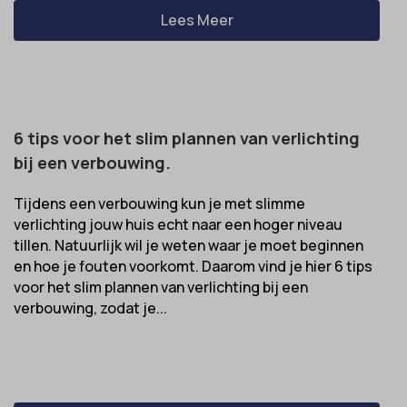
Lees Meer
uitgevers om gepersonaliseerde advertenties te tonen. Dit doen ze
cmplz_banner-status
_ga_*
door bezoekers over verschillende websites te volgen.
cmplz_consent_status
analytics_cookies
Details weergeven
cmplz_consented_services
cookies-state
Andere diensten
_gcl_au
cmplz_functional
Deze categorie omvat alle cookies, domeinen en services die niet
mp_*_mixpanel
6 tips voor het slim plannen van verlichting
in de andere specifieke categorieën vallen of niet duidelijk zijn
_gcl_aw
cmplz_marketing
sajssdk_2015_cross_new_user
gecategoriseerd.
bij een verbouwing.
_gcl_gs
cmplz_preferences
uc_user_interaction
Details weergeven
Tijdens een verbouwing kun je met slimme
intercom-device-id-*
cmplz_statistics
verlichting jouw huis echt naar een hoger niveau
__guid
CONSENT
tillen. Natuurlijk wil je weten waar je moet beginnen
_dd_s
en hoe je fouten voorkomt. Daarom vind je hier 6 tips
cookie_notice_accepted
voor het slim plannen van verlichting bij een
_deCookiesConsent
CookieConsent
verbouwing, zodat je...
_ketch_consent_v1_
cookieconsent_status
_upscope__region
cookielawinfo-checkbox-*
acris_cookie_acc
cookieyes-consent