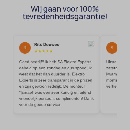
blocksy_cookies_consent_accepted
et-pb-recent-items-colors
Wij gaan voor 100%
borlabs-cookie
tevredenheidsgarantie!
et-pb-recent-items-font_family
cato_fw_inet
gdpr_consent
cb-enabled
googtrans
cc_cookie_accept
Rits Douwes
Sta
gt_auto_switch
R
S
★
★
★
★
★
★
★
cli_cookie_consent
intercom-id-*
Goed bedrijf!! ik heb SA Elektro Experts
Uitstekende
cookie_permission_granted
intercom-session-*
gebeld op een zondag en dus spoed, ik
zaterdagavon
cookie-*
weet dat het dan duurder is. Elektro
kwam een kun
mhcookie
Experts is zeer transparant in de prijzen
monteur de s
cookies_accepted
OptanonConsent
en zijn gewoon redelijk. De monteur
verhelpen.
domain
"Ismael' was een zeer kundig en uiterst
timezone
vriendelijk persoon. complimenten! Dank
et-editing-post-*
wordpress_logged_in_*
voor de goede service.
et-recommend-sync-post-*
wordpress_test_cookie
et-saved-post*
wp-settings-*