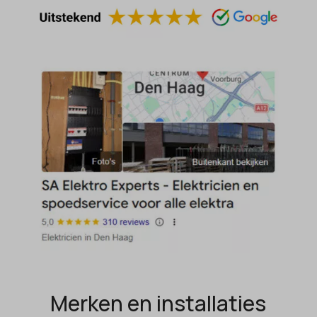
et-saving-post-*
wp-settings-time-*
euCookie
wpl_viewed_cookie
ext_name
ezTOC_hidetoc-0
fs-cc
hide-*
i18next
kconsent
klaro
marketing_cookies
MicrosoftApplicationsTelemetryDeviceId
MicrosoftApplicationsTelemetryFirstLaunchTime
OptanonAlertBoxClosed
Merken en installaties
perf_*