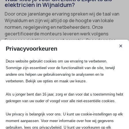
elektricien in Wijnaldum?
Door onze jarenlange ervaring spreken wij de taal van
Wijnaldum en zijn wij altijd op de hoogte van lokale
normen, regelgeving en netbeheerders. Onze
gecertificeerde monteurs leveren werk volgens
Europese richtlijnen en met garantie. Spoedservice
×
nodig? Wij zijn dag en nacht bereikbaar en kunnen
Privacyvoorkeuren
direct inspringen bij urgente problemen. De prijs is
altijd transparant en op aanvraag, omdat geen enkel
Deze website gebruikt cookies om uw ervaring te verbeteren.
project gelijk is.
Sommige zijn essentieel voor de functionaliteit van de site, terwijl
andere ons helpen uw gebruikservaring te analyseren en te
Nieuwsgierig naar een offerte op maat van dé
verbeteren. Bekijk uw opties en maak uw keuze.
elektricien uit jouw regio? Vraag vandaag nog een
advies en prijsopgave voor elektra in Wijnaldum
aan.
Als u jonger bent dan 16 jaar, zorg er dan voor dat u toestemming hebt
Meteen schakelen voor spoed, advies of een afspraak
gekregen van uw ouder of voogd voor alle niet-essentiële cookies.
kan ook via 070-7503681, WhatsApp of mail naar
info@saelektroexperts.nl en ontdek zelf de zekerheid
Uw privacy is belangrijk voor ons. U kunt uw cookie-instellingen op elk
van SA Elektro Experts als jouw elektricien in
moment aanpassen. Voor meer informatie over hoe wij gegevens
Wijnaldum!
gebruiken, lees ons privacybeleid. U kunt uw voorkeuren op elk