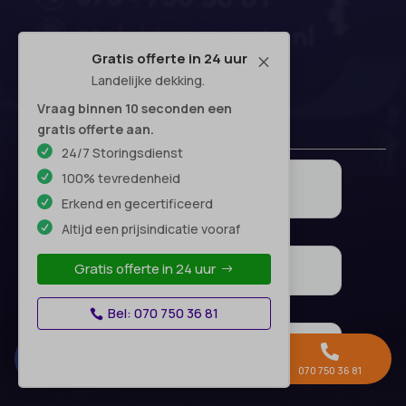
Gratis offerte in 24 uur
M
Landelijke dekking.
Vraag binnen 10 seconden een
gratis offerte aan.
24/7 Storingsdienst
100% tevredenheid
Erkend en gecertificeerd
Altijd een prijsindicatie vooraf
Gratis offerte in 24 uur
Bel: 070 750 36 81



Gratis offerte →
Whatsapp
070 750 36 81