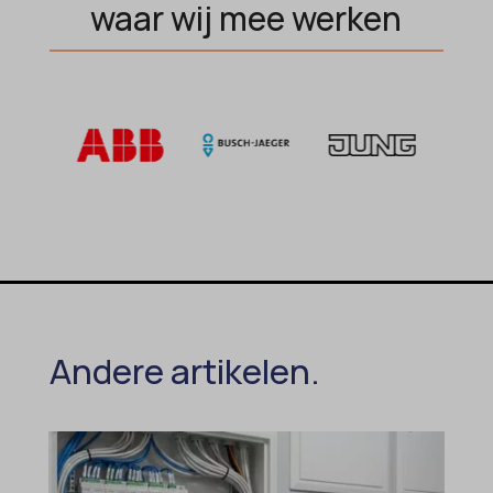
waar wij mee werken
popupShow
SameSite
sensorsdata2015jssdkcross
snconsent
ssm_au_c
tarteaucitron
termsfeed_pc1_consent
twCookieConsent
wpc*
Andere artikelen.