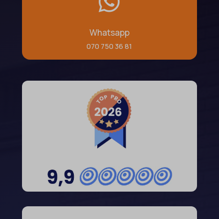

Whatsapp
070 750 36 81