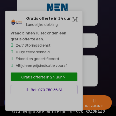
Gratis offerte in 24 uur
M
Landelijke dekking.
Vraag binnen 10 seconden een
gratis offerte aan.
24/7 Storingsdienst
100% tevredenheid
Erkend en gecertificeerd
Altijd een prijsindicatie vooraf
Gratis offerte in 24 uur
Bel: 070 750 36 81



Gratis offerte →
Whatsapp
070 750 36 81
© Copyright SA Elektro Experts - KVK: 82425442