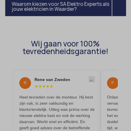
Waarom kiezen voor SA Elektro Experts als
uitgevers om gepersonaliseerde advertenties te tonen. Dit doen ze
cmplz_banner-status
jouw elektricien in Waarder?
_ga_*
door bezoekers over verschillende websites te volgen.
cmplz_consent_status
analytics_cookies
Details weergeven
cmplz_consented_services
cookies-state
Andere diensten
_gcl_au
cmplz_functional
Deze categorie omvat alle cookies, domeinen en services die niet
mp_*_mixpanel
Wij gaan voor 100%
in de andere specifieke categorieën vallen of niet duidelijk zijn
_gcl_aw
cmplz_marketing
sajssdk_2015_cross_new_user
tevredenheidsgarantie!
gecategoriseerd.
_gcl_gs
cmplz_preferences
uc_user_interaction
Details weergeven
intercom-device-id-*
cmplz_statistics
__guid
CONSENT
Rene van Zweden
Fleu
R
F
_dd_s
★
★
★
★
★
★
★
cookie_notice_accepted
_deCookiesConsent
CookieConsent
Heel tevreden over de monteur. Hij kent
Onlangs is m
zijn vak, is zeer vakkundig en
vervangen en
_ketch_consent_v1_
cookieconsent_status
klantvriendelijk. Uitleg was prima over de
tevreden ove
_upscope__region
nieuwe elektra kast en ook de werking
het eerste co
cookielawinfo-checkbox-*
daarvan. Werkt snel en efficiënt. En
duidelijk ge
acris_cookie_acc
cookieyes-consent
geeft goed advies over de betreffende
tijd, werkte 