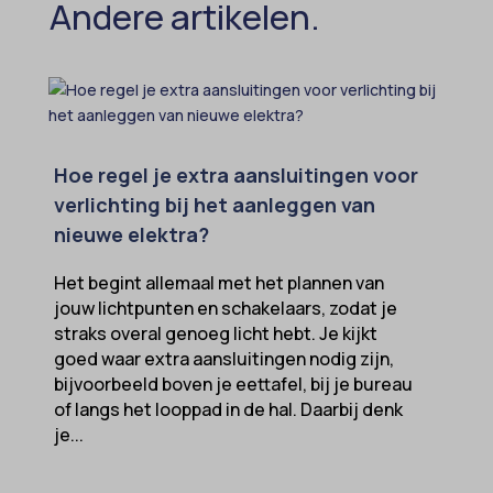
Andere artikelen.
MicrosoftApplicationsTelemetryDeviceId
MicrosoftApplicationsTelemetryFirstLaunchTime
OptanonAlertBoxClosed
perf_*
Hoe regel je extra aansluitingen voor
popupShow
verlichting bij het aanleggen van
SameSite
nieuwe elektra?
sensorsdata2015jssdkcross
Het begint allemaal met het plannen van
snconsent
jouw lichtpunten en schakelaars, zodat je
straks overal genoeg licht hebt. Je kijkt
ssm_au_c
goed waar extra aansluitingen nodig zijn,
tarteaucitron
bijvoorbeeld boven je eettafel, bij je bureau
of langs het looppad in de hal. Daarbij denk
termsfeed_pc1_consent
je...
twCookieConsent
wpc*