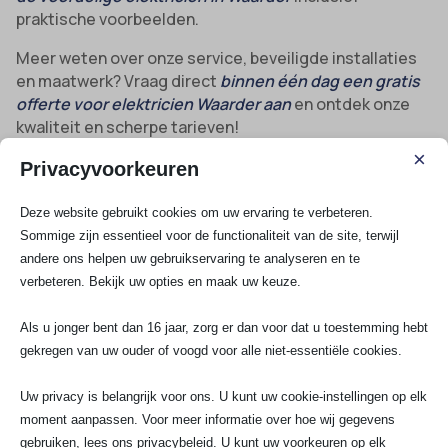
praktische voorbeelden.
Meer weten over onze service, beveiligde installaties
en maatwerk? Vraag direct
binnen één dag een gratis
offerte voor elektricien Waarder aan
en ontdek onze
kwaliteit en scherpe tarieven!
×
Privacyvoorkeuren
Bekijk al onze diensten
Deze website gebruikt cookies om uw ervaring te verbeteren.
Sommige zijn essentieel voor de functionaliteit van de site, terwijl
Spoedservice
andere ons helpen uw gebruikservaring te analyseren en te
3 Fasen aansluiting
verbeteren. Bekijk uw opties en maak uw keuze.
Groepenkast
Krachtstroom aansluiten
Als u jonger bent dan 16 jaar, zorg er dan voor dat u toestemming hebt
gekregen van uw ouder of voogd voor alle niet-essentiële cookies.
Elektra renovatie
Groep aanleggen
Uw privacy is belangrijk voor ons. U kunt uw cookie-instellingen op elk
Kookgroep aansluiten
moment aanpassen. Voor meer informatie over hoe wij gegevens
Stopcontact aansluiten
gebruiken, lees ons privacybeleid. U kunt uw voorkeuren op elk