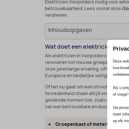
Elektricien Vierpolders nodig voor adv
betrouwbaarheid. Lees vooral onze
Goo
verdienen.
Inhoudsopgaven
Wat doet een elektricien in Vi
Priva
Als elektricien in Vierpolders staat S
Deze webs
renoveren tot nieuwe groepenkasten pl
functiona
onze jarenlange ervaring, officiële ac
verbetere
Europese en landelijke veiligheidsvoor
Of het nu gaat om een stroomstoring op
Als u jon
tevredenheid staan altijd voorop. We w
of voogd 
geldende normen toe, zoals NEN 3140 e
van een betrouwbare en duurzame opl
Uw privac
meer info
op elk mo
Groepenkast of meterkast verv