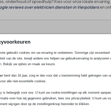
ies, onderhoud of spoedhulp? Kies voor onze lokale ervarin
gle reviews over elektricien diensten in Vierpolders
en ont
erpolders?
cyvoorkeuren
A Elektro Experts dag en nacht paraat voor alles wat met ele
ite gebruikt cookies om uw ervaring te verbeteren. Sommige zijn essentieel 
aatsen in moderne bedrijfspanden, wij pakken elke klus pro
liteit van de site, terwijl andere ons helpen uw gebruikservaring te analyseren 
creditaties en het gebruik van de nieuwste technologieën vol
n. Bekijk uw opties en maak uw keuze.
schriften.
lossen, een stopcontact plaatsen of verlichting aanleggen i
ger bent dan 16 jaar, zorg er dan voor dat u toestemming hebt gekregen van 
erken uitsluitend met A-merken als Hager, ABB, Eaton en Sch
voor alle niet-essentiële cookies.
n NEN 1010. Door nauwe samenwerking met Techniek Nederlan
ossing.
y is belangrijk voor ons. U kunt uw cookie-instellingen op elk moment aanpa
rmatie over hoe wij gegevens gebruiken, lees ons privacybeleid. U kunt uw v
ment wijzigen door op de instellingenknop hieronder te klikken.
angen:
Oude zekeringskasten zijn gevoelig voor storingen e