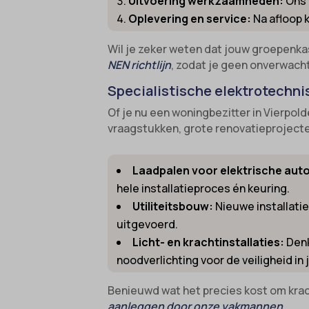
Uitvoering werkzaamheden:
Ons 
Oplevering en service:
Na afloop k
gdpr_co
borlabs
googtra
cato_fw
Wil je zeker weten dat jouw groepenkas
NEN richtlijn
, zodat je geen onverwachte
gt_auto
cb-enab
Specialistische elektrotechni
intercom
cc_cook
Of je nu een woningbezitter in Vierpold
interco
cli_coo
vraagstukken, grote renovatieprojecten 
mhcook
cookie_
Optano
cookie-
Laadpalen voor elektrische auto
session
cookies
hele installatieproces én keuring.
Utiliteitsbouw:
Nieuwe installati
timezo
cookies
uitgevoerd.
wordpre
domain
Licht- en krachtinstallaties:
Denk
wordpre
et-editi
noodverlichting voor de veiligheid in 
wp-sett
et-reco
Benieuwd wat het precies kost om krac
wp-sett
et-save
aanleggen door onze vakmannen
.