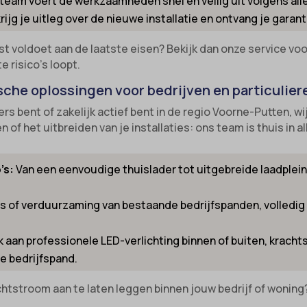
team voert de werkzaamheden snel en veilig uit volgens al
rijg je uitleg over de nieuwe installatie en ontvang je gara
nsent
-cookie
ns
_inet
t voldoet aan de laatste eisen? Bekijk dan onze service vo
 risico’s loopt.
_switch
led
sche oplossingen voor bedrijven en particulier
-id-*
ie_accept
ers bent of zakelijk actief bent in de regio Voorne-Putten, 
m-session-*
kie_consent
of het uitbreiden van je installaties: ons team is thuis in a
ie
permission_granted
nConsent
*
’s:
Van een eenvoudige thuislader tot uitgebreide laadpleine
Id
_accepted
es of verduurzaming van bestaande bedrijfspanden, volledi
ne
Enabled
ss_logged_in_*
 aan professionele LED-verlichting binnen of buiten, krach
ss_test_cookie
ng-post-*
je bedrijfspand.
ings-*
mmend-sync-post-*
htstroom aan te laten leggen binnen jouw bedrijf of woning
ings-time-*
d-post*