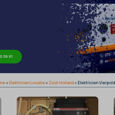
0 36 81
me
»
Elektricien Locatie
»
Zuid-Holland
»
Elektricien Vierpol