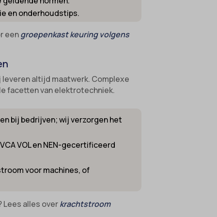
le geldende normen.
ntie en onderhoudstips.
or een
groepenkast keuring volgens
en
wij leveren altijd maatwerk. Complexe
lle facetten van elektrotechniek.
n bij bedrijven; wij verzorgen het
g VCA VOL en NEN-gecertificeerd
tstroom voor machines, of
? Lees alles over
krachtstroom