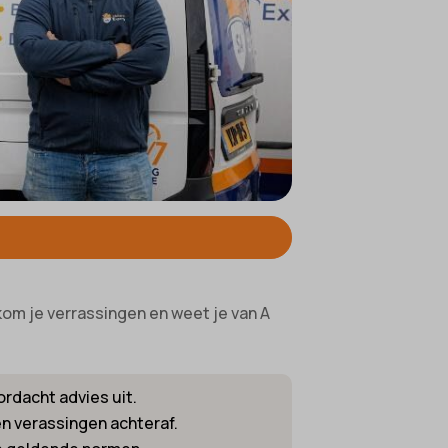
ifieke
rkom je verrassingen en weet je van A
rdacht advies uit.
en verassingen achteraf.