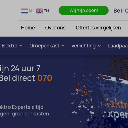
Bel: 
Wij zijn open!
NL
EN
Home
Over ons
Offertes vergelijken
Elektra
Groepenkast
Verlichting
Laadpaa
ijn 24 uur 7
Bel direct
070
ektro Experts altijd
ingen, groepenkasten