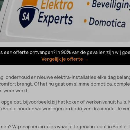
rs een offerte ontvangen? In 90% van de gevallen zijn wij go
Vergelijk je offerte →
ing, onderhoud en nieuwe elektra-installaties elke dag belang
n comfort brengt. Of het nu gaat om slimme domotica, compl
es weer werkt.
l opgelost, bijvoorbeeld bij het koken of werken vanuit huis
in Brielle houden we woningen en bedrijven draaiende. Je ve
amen? Wij snappen precies waar je tegenaan loopt in Brielle