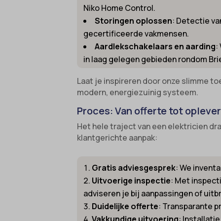
Niko Home Control.
gdpr_co
borlabs
Storingen oplossen
: Detectie v
googtra
gecertificeerde vakmensen.
cato_fw
Aardlekschakelaars en aarding
:
gt_auto
cb-enab
in laag gelegen gebieden rondom Brie
intercom
cc_cook
Laat je inspireren door onze slimme to
interco
cli_coo
modern, energiezuinig systeem.
mhcook
cookie_
Proces: Van offerte tot oplever
Optano
cookie-
Het hele traject van een elektricien d
session
cookies
klantgerichte aanpak:
timezo
cookies
wordpre
Gratis adviesgesprek
: We invent
domain
Uitvoerige inspectie
: Met inspect
wordpre
et-editi
adviseren je bij aanpassingen of uitb
wp-sett
et-reco
Duidelijke offerte
: Transparante p
wp-sett
et-save
Vakkundige uitvoering
: Installat