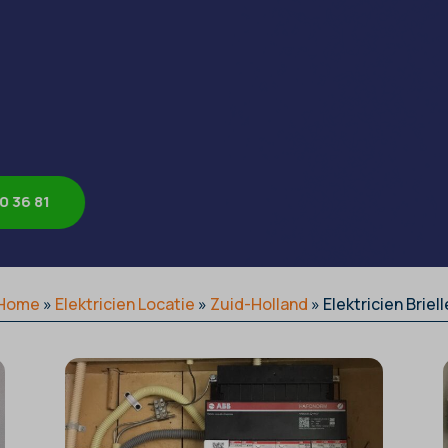
0 36 81
Home
»
Elektricien Locatie
»
Zuid-Holland
»
Elektricien Briell