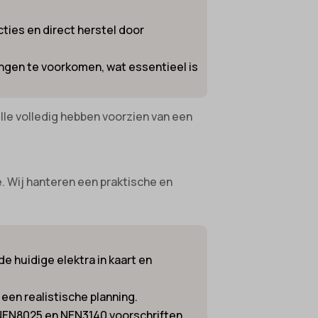
ties en direct herstel door
ngen te voorkomen, wat essentieel is
lle volledig hebben voorzien van een
e. Wij hanteren een praktische en
e huidige elektra in kaart en
een realistische planning.
, NEN8025 en NEN3140 voorschriften,