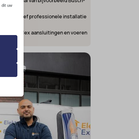
elmateriaal van bijvoorbeeld Busch-
 dit uw
sgemak.
e. Inclusief professionele installatie
eciale Perilex aansluitingen en voeren
 de
ming van
 onze
ende