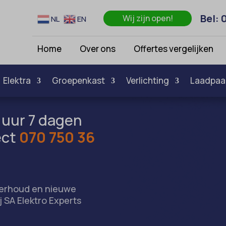
Bel: 
Wij zijn open!
NL
EN
Home
Over ons
Offertes vergelijken
Elektra
Groepenkast
Verlichting
Laadpaa
24 uur 7 dagen
ect
070 750 36
onderhoud en nieuwe
ij SA Elektro Experts