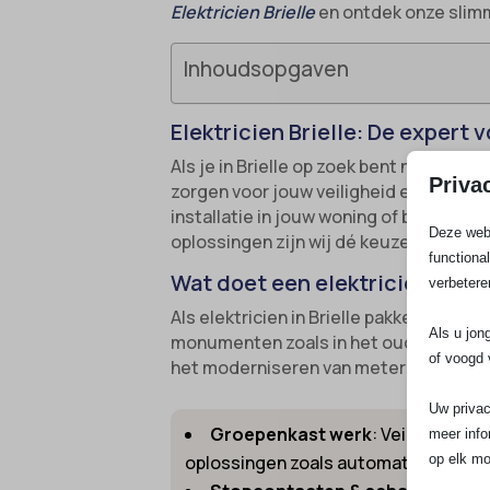
Elektricien Brielle
en ontdek onze slimm
Inhoudsopgaven
Elektricien Brielle: De expert 
Als je in Brielle op zoek bent naar een
Priva
zorgen voor jouw veiligheid en comfort
installatie in jouw woning of bedrijf. 
Deze webs
oplossingen zijn wij dé keuze in regio B
functiona
Wat doet een elektricien in Bri
verbetere
Als elektricien in Brielle pakken wij
Als u jon
monumenten zoals in het oude centrum 
of voogd 
het moderniseren van meterkasten of 
Uw privac
Groepenkast werk
: Veilige inst
meer info
op elk mo
oplossingen zoals automaten, aardl