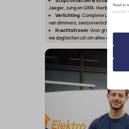
Stopcontacten & schakelaars
:
Houd er r
Jaeger, Jung en GIRA. Hierbij zorgen
ervaring 
Verlichting
: Complete LED-verlich
van dimmers, sensorverlichting en i
Essen
Krachtstroom
: Voor grote appar
Essent
we dagtesten uit om alles veilig te 
correc
de geb
Analy
__strip
Statis
bezoek
__TAG
asenha
Marke
catAcc
_ga
Market
gepers
cmplz_b
_ga_*
websit
cmplz_c
analyti
cmplz_