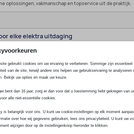
e oplossingen, vakmanschap en topservice uit de praktijk.
voor elke elektra uitdaging
 betrouwbare elektricien, dan zit je bij SA Elektro Experts h
cyvoorkeuren
 en leveren altijd vakwerk, of het nu gaat om een kleine aan
Dankzij onze diepgaande kennis van elektrotechniek, actuele
ite gebruikt cookies om uw ervaring te verbeteren. Sommige zijn essentieel 
rielle voor professionele elektra.
liteit van de site, terwijl andere ons helpen uw gebruikservaring te analyseren 
elle precies?
n. Bekijk uw opties en maak uw keuze.
 een breed scala aan elektrotechnische werkzaamheden op. W
ger bent dan 16 jaar, zorg er dan voor dat u toestemming hebt gekregen van 
van Brielle, als nieuwbouw van vakkundige installaties. Va
voor alle niet-essentiële cookies.
aanleggen van krachtstroom voor inductiekookplaten; ons t
y is belangrijk voor ons. U kunt uw cookie-instellingen op elk moment aanpa
allatie, uitbreiding of vervanging volgens NEN1010 en NEN31
rmatie over hoe wij gegevens gebruiken, lees ons privacybeleid. U kunt uw v
ment wijzigen door op de instellingenknop hieronder te klikken.
ekschakelaars en voorbereiding voor zonnepanelen of warm