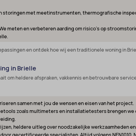
nsent
-cookie
an storingen met meetinstrumenten, thermografische inspec
ns
_inet
 We meten en verbeteren aarding om risico’s op stroomstori
_switch
led
lle.
-id-*
ie_accept
epassingen en ontdek hoe wij een traditionele woning in Brie
m-session-*
kie_consent
ie
permission_granted
ing in Brielle
nConsent
*
raait om heldere afspraken, vakkennis en betrouwbare servic
Id
_accepted
ne
Enabled
ss_logged_in_*
ariseren samen met jou de wensen en eisen van het project.
ietools zoals multimeters en installatietesters brengen we d
ss_test_cookie
ng-post-*
reiding.
ings-*
mmend-sync-post-*
rijzen, heldere uitleg over noodzakelijke werkzaamheden en 
ings-time-*
d-post*
ie door gecertificeerde specialisten. Altijd volgens NEN1010