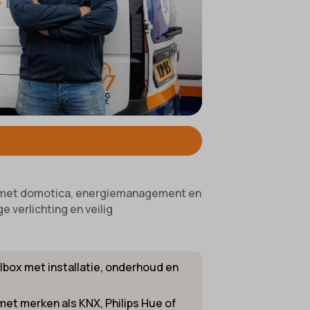
ifieke
r met domotica, energiemanagement en
 verlichting en veilig
llbox met installatie, onderhoud en
met merken als KNX, Philips Hue of