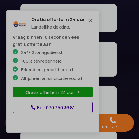
Gratis offerte in 24 uur
M
Landelijke dekking.
Vraag binnen 10 seconden een
gratis offerte aan.
24/7 Storingsdienst
100% tevredenheid
Erkend en gecertificeerd
Altijd een prijsindicatie vooraf
Gratis offerte in 24 uur
Bel: 070 750 36 81



Gratis offerte →
Whatsapp
070 750 36 81