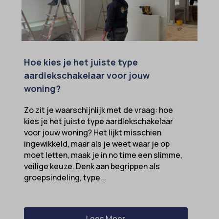
MicrosoftApplicationsTelemetryDeviceId
MicrosoftApplicationsTelemetryFirstLaunchTime
OptanonAlertBoxClosed
Hoe kies je het juiste type
perf_*
aardlekschakelaar voor jouw
popupShow
woning?
SameSite
Zo zit je waarschijnlijk met de vraag: hoe
sensorsdata2015jssdkcross
kies je het juiste type aardlekschakelaar
voor jouw woning? Het lijkt misschien
snconsent
ingewikkeld, maar als je weet waar je op
ssm_au_c
moet letten, maak je in no time een slimme,
veilige keuze. Denk aan begrippen als
tarteaucitron
groepsindeling, type...
termsfeed_pc1_consent
twCookieConsent
wpc*
Lees Meer