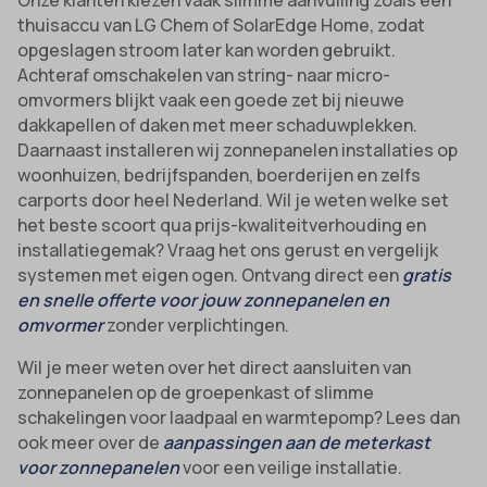
Onze klanten kiezen vaak slimme aanvulling zoals een
thuisaccu van LG Chem of SolarEdge Home, zodat
opgeslagen stroom later kan worden gebruikt.
Achteraf omschakelen van string- naar micro-
omvormers blijkt vaak een goede zet bij nieuwe
dakkapellen of daken met meer schaduwplekken.
Daarnaast installeren wij zonnepanelen installaties op
woonhuizen, bedrijfspanden, boerderijen en zelfs
carports door heel Nederland. Wil je weten welke set
het beste scoort qua prijs-kwaliteitverhouding en
installatiegemak? Vraag het ons gerust en vergelijk
systemen met eigen ogen. Ontvang direct een
gratis
en snelle offerte voor jouw zonnepanelen en
omvormer
zonder verplichtingen.
Wil je meer weten over het direct aansluiten van
zonnepanelen op de groepenkast of slimme
schakelingen voor laadpaal en warmtepomp? Lees dan
ook meer over de
aanpassingen aan de meterkast
voor zonnepanelen
voor een veilige installatie.