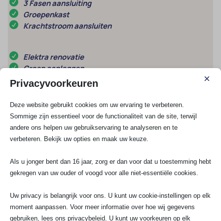
3 Fasen aansluiting
Groepenkast
Krachtstroom aansluiten
Elektra renovatie
Groep aanleggen
×
Kookgroep aansluiten
Privacyvoorkeuren
Stopcontact aansluiten
Deze website gebruikt cookies om uw ervaring te verbeteren.
Sommige zijn essentieel voor de functionaliteit van de site, terwijl
Schakelmateriaal
andere ons helpen uw gebruikservaring te analyseren en te
UTP / COAX
verbeteren. Bekijk uw opties en maak uw keuze.
Lampen installeren
Meterkast vervangen
Als u jonger bent dan 16 jaar, zorg er dan voor dat u toestemming hebt
gekregen van uw ouder of voogd voor alle niet-essentiële cookies.
Meest gestelde vragen
Uw privacy is belangrijk voor ons. U kunt uw cookie-instellingen op elk
moment aanpassen. Voor meer informatie over hoe wij gegevens
Wat is het verschil tussen een string-
omvormer en een micro-omvormer bij
gebruiken, lees ons privacybeleid. U kunt uw voorkeuren op elk