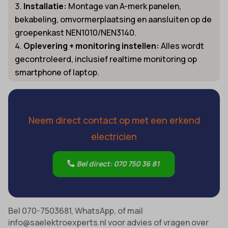
Installatie:
Montage van A-merk panelen,
bekabeling, omvormerplaatsing en aansluiten op de
groepenkast NEN1010/NEN3140.
Oplevering + monitoring instellen:
Alles wordt
gecontroleerd, inclusief realtime monitoring op
smartphone of laptop.
Heeft u een storing of een vraag?
Neem direct contact op met een erkend
electricien
Bel direct: 070 750 36 81
Bel 070-7503681, WhatsApp, of mail
info@saelektroexperts.nl voor advies of vragen over