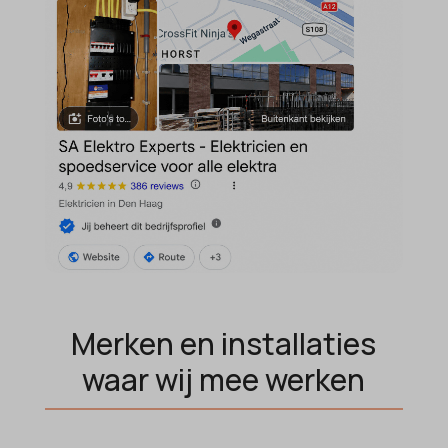
amp_*
et-editor-available-post-*
av_lang
et-pb-recent-items-colors
av_tunnel
et-pb-recent-items-font_family
blocksy_cookies_consent_accepted
gdpr_consent
borlabs-cookie
googtrans
cato_fw_inet
gt_auto_switch
cb-enabled
intercom-id-*
cc_cookie_accept
intercom-session-*
cli_cookie_consent
mhcookie
cookie_permission_granted
OptanonConsent
Merken en installaties
cookie-*
sessionId
waar wij mee werken
cookies_accepted
timezone
cookiesEnabled
wordpress_logged_in_*