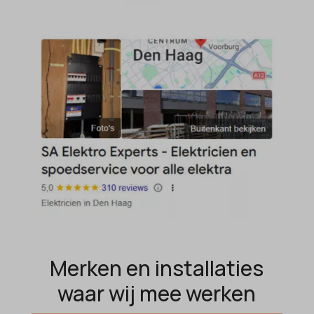
borlabs-cookie
et-pb-recent-items-font_family
cato_fw_inet
gdpr_consent
cb-enabled
googtrans
cc_cookie_accept
gt_auto_switch
cli_cookie_consent
intercom-id-*
cookie_permission_granted
intercom-session-*
cookie-*
mhcookie
cookies_accepted
OptanonConsent
domain
timezone
et-editing-post-*
wordpress_logged_in_*
et-recommend-sync-post-*
wordpress_test_cookie
Merken en installaties
et-saved-post*
wp-settings-*
waar wij mee werken
et-saving-post-*
wp-settings-time-*
euCookie