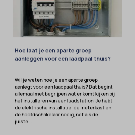
SameSite
sensorsdata2015jssdkcross
snconsent
ssm_au_c
Hoe laat je een aparte groep
tarteaucitron
aanleggen voor een laadpaal thuis?
termsfeed_pc1_consent
twCookieConsent
Wil je weten hoe je een aparte groep
wpc*
aanlegt voor een laadpaal thuis? Dat begint
allemaal met begrijpen wat er komt kijken bij
het installeren van een laadstation. Je hebt
de elektrische installatie, de meterkast en
de hoofdschakelaar nodig, net als de
juiste...