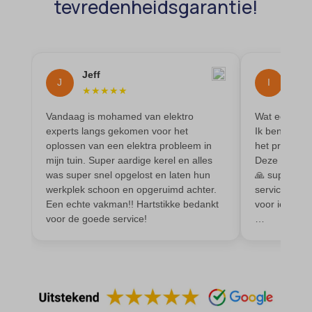
tevredenheidsgarantie!
door bezoekers over verschillende websites te volgen.
cmplz_consented_services
analytics_cookies
Details weergeven
cmplz_functional
cookies-state
Andere diensten
_gcl_au
cmplz_marketing
Deze categorie omvat alle cookies, domeinen en services die niet
mp_*_mixpanel
Jeff
Ilis
in de andere specifieke categorieën vallen of niet duidelijk zijn
J
I
intercom-device-id-*
cmplz_preferences
sajssdk_2015_cross_new_user
★
★
★
★
★
★
★
gecategoriseerd.
cmplz_statistics
uc_user_interaction
Details weergeven
Vandaag is mohamed van elektro
Wat een fijne
experts langs gekomen voor het
Ik ben super
CONSENT
oplossen van een elektra probleem in
het probleem
_dd_s
cookie_notice_accepted
mijn tuin. Super aardige kerel en alles
Deze elektri
_deCookiesConsent
was super snel opgelost en laten hun
🙏 super erg
CookieConsent
werkplek schoon en opgeruimd achter.
service en g
_ketch_consent_v1_
cookieconsent_status
Een echte vakman!! Hartstikke bedankt
voor iederee
voor de goede service!
…
_upscope__region
cookielawinfo-checkbox-*
acris_cookie_acc
cookieyes-consent
amp_*
et-editor-available-post-*
blocksy_cookies_consent_accepted
et-pb-recent-items-colors