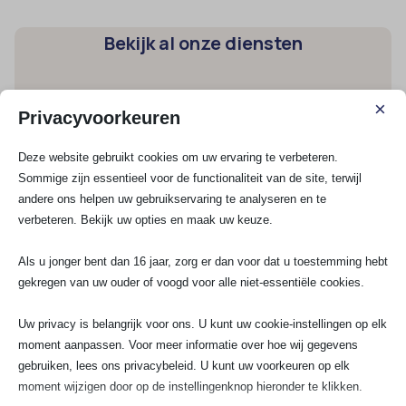
Bekijk al onze diensten
×
Spoedservice
Privacyvoorkeuren
3 Fasen aansluiting
Groepenkast
Deze website gebruikt cookies om uw ervaring te verbeteren.
Krachtstroom aansluiten
Sommige zijn essentieel voor de functionaliteit van de site, terwijl
andere ons helpen uw gebruikservaring te analyseren en te
verbeteren. Bekijk uw opties en maak uw keuze.
Elektra renovatie
Groep aanleggen
Als u jonger bent dan 16 jaar, zorg er dan voor dat u toestemming hebt
Kookgroep aansluiten
gekregen van uw ouder of voogd voor alle niet-essentiële cookies.
Stopcontact aansluiten
Uw privacy is belangrijk voor ons. U kunt uw cookie-instellingen op elk
moment aanpassen. Voor meer informatie over hoe wij gegevens
Schakelmateriaal
gebruiken, lees ons privacybeleid. U kunt uw voorkeuren op elk
UTP / COAX
moment wijzigen door op de instellingenknop hieronder te klikken.
Lampen installeren