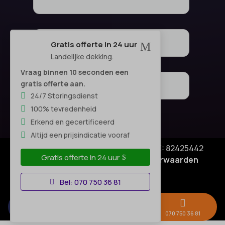
Gratis offerte in 24 uur
M
Landelijke dekking.
Vraag binnen 10 seconden een
gratis offerte aan.
24/7 Storingsdienst
100% tevredenheid
Erkend en gecertificeerd
Altijd een prijsindicatie vooraf
© Copyright SA Elektro Experts - KVK: 82425442
Gratis offerte in 24 uur
Privacyverklaring
|
Algemene voorwaarden
Disclaimer
–
Bel: 070 750 36 81



Gratis offerte →
Whatsapp
070 750 36 81