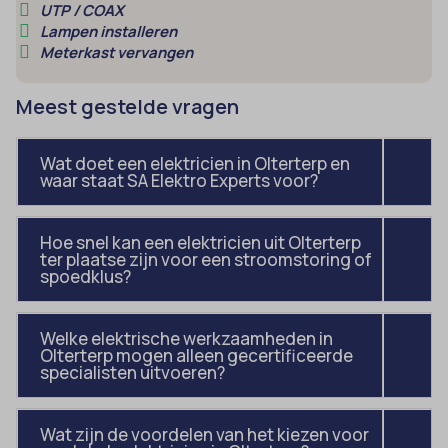
_ga
Marketingservices worden gebruikt door externe adverteerders of
UTP / COAX
uitgevers om gepersonaliseerde advertenties te tonen. Dit doen ze
Lampen installeren
cmplz_banner-status
_ga_*
Meterkast vervangen
door bezoekers over verschillende websites te volgen.
cmplz_consent_status
analytics_cookies
Details weergeven
cmplz_consented_services
Meest gestelde vragen
cookies-state
Andere diensten
_gcl_au
cmplz_functional
Deze categorie omvat alle cookies, domeinen en services die niet
mp_*_mixpanel
in de andere specifieke categorieën vallen of niet duidelijk zijn
Wat doet een elektricien in Olterterp en
_gcl_aw
cmplz_marketing
sajssdk_2015_cross_new_user
waar staat SA Elektro Experts voor?
gecategoriseerd.
_gcl_gs
cmplz_preferences
uc_user_interaction
Details weergeven
intercom-device-id-*
cmplz_statistics
Hoe snel kan een elektricien uit Olterterp
ter plaatse zijn voor een stroomstoring of
_dd_s
CONSENT
spoedklus?
_deCookiesConsent
cookie_notice_accepted
_ketch_consent_v1_
Welke elektrische werkzaamheden in
CookieConsent
Olterterp mogen alleen gecertificeerde
_upscope__region
specialisten uitvoeren?
cookieconsent_status
acris_cookie_acc
cookielawinfo-checkbox-*
Wat zijn de voordelen van het kiezen voor
amp_*
cookieyes-consent