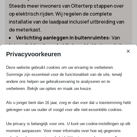
Steeds meer inwoners van Olterterp stappen over
op elektrisch rijden. Wij regelen de complete
installatie van de laadpaal inclusief uitbreiding van
de meterkast.
Verlichting aanleggen in buitenruimtes:
Van
tuinverlichting langs het fietspad tot het aansluiten
×
van buitenstopcontacten: wij zorgen voor veilige en
Privacyvoorkeuren
duurzame oplossingen.
Deze website gebruikt cookies om uw ervaring te verbeteren.
Wil je meer weten over mogelijkheden,
Sommige zijn essentieel voor de functionaliteit van de site, terwijl
beschikbaarheid of direct een deskundige offerte
andere ons helpen uw gebruikservaring te analyseren en te
ontvangen? Vraag direct een vrijblijvende prijsopgave
verbeteren. Bekijk uw opties en maak uw keuze.
aan en ervaar het voordeel van onze service binnen één
dag:
Direct een vrijblijvende offerte aanvragen voor
Als u jonger bent dan 16 jaar, zorg er dan voor dat u toestemming hebt
jouw elektra klus in Olterterp
.
gekregen van uw ouder of voogd voor alle niet-essentiële cookies.
Voor dringende vragen over elektrotechnische
Uw privacy is belangrijk voor ons. U kunt uw cookie-instellingen op elk
installatie in Olterterp, bereik je SA Elektro Experts
moment aanpassen. Voor meer informatie over hoe wij gegevens
eenvoudig via 070-7503681 of WhatsApp – of stuur een