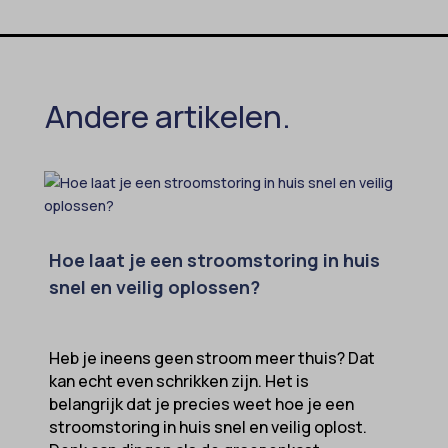
MicrosoftApplicationsTelemetryDeviceId
MicrosoftApplicationsTelemetryFirstLaunchTime
OptanonAlertBoxClosed
Andere artikelen.
perf_*
popupShow
SameSite
sensorsdata2015jssdkcross
snconsent
Hoe laat je een stroomstoring in huis
ssm_au_c
snel en veilig oplossen?
tarteaucitron
termsfeed_pc1_consent
Heb je ineens geen stroom meer thuis? Dat
kan echt even schrikken zijn. Het is
twCookieConsent
belangrijk dat je precies weet hoe je een
wpc*
stroomstoring in huis snel en veilig oplost.