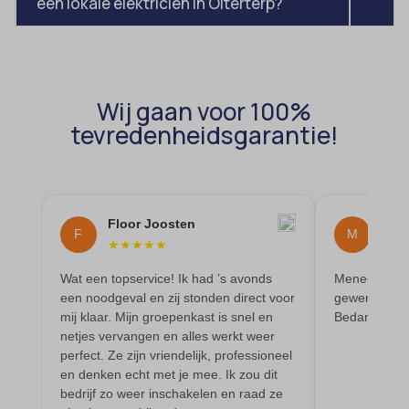
een lokale elektricien in Olterterp?
av_lang
et-editor-available-post-*
av_tunnel
et-pb-recent-items-colors
blocksy_cookies_consent_accepted
et-pb-recent-items-font_family
Wij gaan voor 100%
borlabs-cookie
gdpr_consent
tevredenheidsgarantie!
cato_fw_inet
googtrans
cb-enabled
gt_auto_switch
cc_cookie_accept
intercom-id-*
Floor Joosten
Mai
F
M
cli_cookie_consent
intercom-session-*
★
★
★
★
★
★
★
cookie_permission_granted
mhcookie
Wat een topservice! Ik had ’s avonds
Meneer heeft
cookie-*
een noodgeval en zij stonden direct voor
gewerkt en oo
OptanonConsent
mij klaar. Mijn groepenkast is snel en
Bedankt
cookies_accepted
sessionId
netjes vervangen en alles werkt weer
perfect. Ze zijn vriendelijk, professioneel
cookiesEnabled
timezone
en denken echt met je mee. Ik zou dit
domain
bedrijf zo weer inschakelen en raad ze
wordpress_logged_in_*