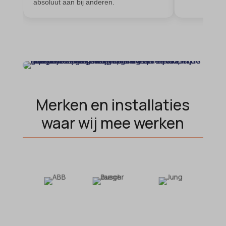
absoluut aan bij anderen.
et-editing-post-*
wordpress_test_cookie
et-recommend-sync-post-*
wp-settings-*
et-saved-post*
wp-settings-time-*
et-saving-post-*
wpl_viewed_cookie
euCookie
ext_name
Merken en installaties
ezTOC_hidetoc-0
waar wij mee werken
fs-cc
hide-*
i18next
kconsent
klaro
marketing_cookies