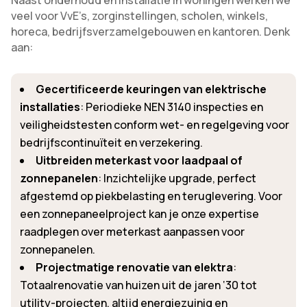
Naast onderhoud en installatie in woningen werken we
veel voor VvE’s, zorginstellingen, scholen, winkels,
horeca, bedrijfsverzamelgebouwen en kantoren. Denk
aan:
Gecertificeerde keuringen van elektrische
installaties
: Periodieke NEN 3140 inspecties en
veiligheidstesten conform wet- en regelgeving voor
bedrijfscontinuïteit en verzekering.
Uitbreiden meterkast voor laadpaal of
zonnepanelen
: Inzichtelijke upgrade, perfect
afgestemd op piekbelasting en teruglevering. Voor
een zonnepaneelproject kan je onze expertise
raadplegen over meterkast aanpassen voor
zonnepanelen.
Projectmatige renovatie van elektra
:
Totaalrenovatie van huizen uit de jaren ‘30 tot
utility-projecten, altijd energiezuinig en