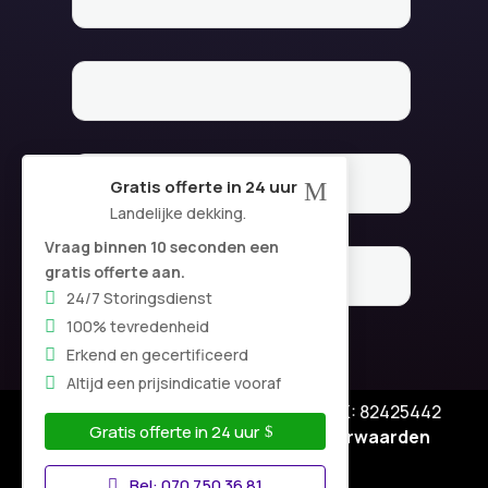
Gratis offerte in 24 uur
M
Landelijke dekking.
Vraag binnen 10 seconden een
gratis offerte aan.
24/7 Storingsdienst
100% tevredenheid
Erkend en gecertificeerd
Altijd een prijsindicatie vooraf
© Copyright SA Elektro Experts - KVK: 82425442
Gratis offerte in 24 uur
Privacyverklaring
|
Algemene voorwaarden
Disclaimer
–
Bel: 070 750 36 81