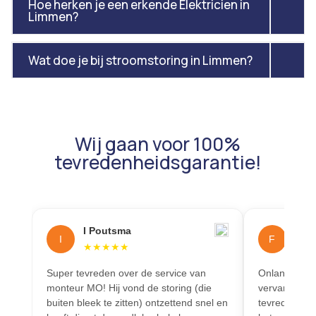
Hoe herken je een erkende Elektricien in
Limmen?
Wat doe je bij stroomstoring in Limmen?
Wij gaan voor 100%
tevredenheidsgarantie!
I Poutsma
Fleu
I
F
★
★
★
★
★
★
★
Super tevreden over de service van
Onlangs is m
monteur MO! Hij vond de storing (die
vervangen en
buiten bleek te zitten) ontzettend snel en
tevreden ove