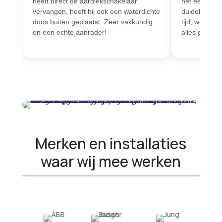
heeft direct de aardlekschakelaar
het eerste co
vervangen, heeft hij ook een waterdichte
duidelijk ge
doos buiten geplaatst. Zeer vakkundig
tijd, werkte 
en een echte aanrader!
alles goed ui
Merken en installaties
waar wij mee werken