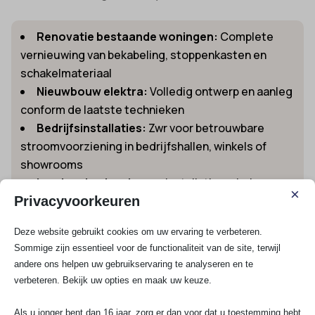
Renovatie bestaande woningen:
Complete
vernieuwing van bekabeling, stoppenkasten en
schakelmateriaal
Nieuwbouw elektra:
Volledig ontwerp en aanleg
conform de laatste technieken
Bedrijfsinstallaties:
Zwr voor betrouwbare
stroomvoorziening in bedrijfshallen, winkels of
showrooms
Laadpaal oplossingen:
Installatie en beheer van
×
Privacyvoorkeuren
laadpalen bij bedrijven en verenigingen van
eigenaren (VvE)
Deze website gebruikt cookies om uw ervaring te verbeteren.
Sommige zijn essentieel voor de functionaliteit van de site, terwijl
Benieuwd naar het installeren van een thuislader in de
andere ons helpen uw gebruikservaring te analyseren en te
omgeving van Aalsmeer? Check dan onze
oplossingen
verbeteren. Bekijk uw opties en maak uw keuze.
voor laadpaal installatie
.
Offerte bij jouw elektricien in Aalsmeer
Als u jonger bent dan 16 jaar, zorg er dan voor dat u toestemming hebt