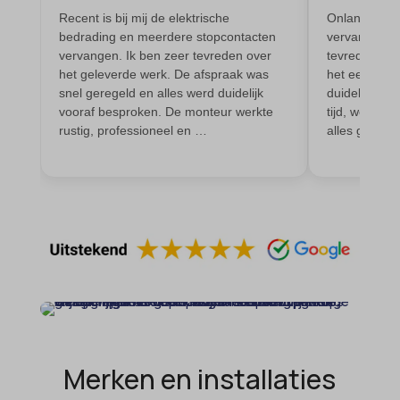
cookie-*
Recent is bij mij de elektrische
Onlangs is m
sessionId
bedrading en meerdere stopcontacten
vervangen en
cookies_accepted
timezone
vervangen. Ik ben zeer tevreden over
tevreden ove
het geleverde werk. De afspraak was
het eerste co
cookiesEnabled
wordpress_logged_in_*
snel geregeld en alles werd duidelijk
duidelijk ge
domain
vooraf besproken. De monteur werkte
tijd, werkte 
wordpress_test_cookie
rustig, professioneel en …
alles goed ui
et-editing-post-*
wp-settings-*
et-recommend-sync-post-*
wp-settings-time-*
et-saved-post*
wpl_viewed_cookie
et-saving-post-*
euCookie
ext_name
ezTOC_hidetoc-0
fs-cc
Merken en installaties
hide-*