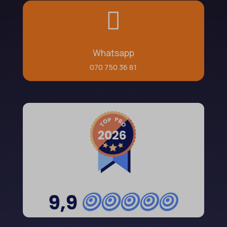

Whatsapp
070 750 36 81