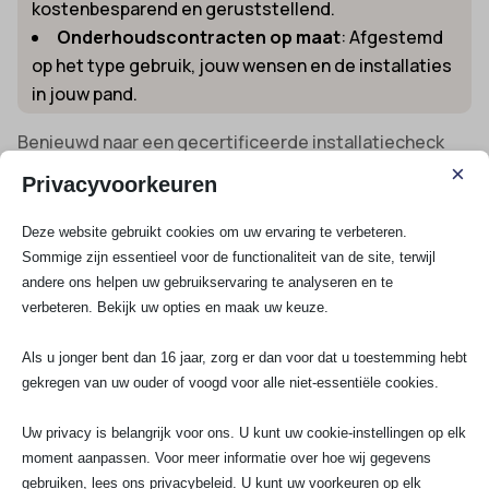
kostenbesparend en geruststellend.
Onderhoudscontracten op maat
: Afgestemd
op het type gebruik, jouw wensen en de installaties
in jouw pand.
Benieuwd naar een gecertificeerde installatiecheck
voor jouw bedrijf in Krommenie? Kijk dan op de pagina
×
Privacyvoorkeuren
over de
Erkend elektricien NEN 3140 keuring
.
Kies voor SA Elektro Experts: Altijd
Deze website gebruikt cookies om uw ervaring te verbeteren.
zekerheid met elektricien Krommenie
Sommige zijn essentieel voor de functionaliteit van de site, terwijl
andere ons helpen uw gebruikservaring te analyseren en te
Wij bieden alle klanten volledige gemoedsrust. Van het
verbeteren. Bekijk uw opties en maak uw keuze.
renoveren van elektra in een oude woning, het
uitbreiden van een groepenkast voor nieuwe
Als u jonger bent dan 16 jaar, zorg er dan voor dat u toestemming hebt
apparatuur tot het plaatsen van een laadpaal: wij
gekregen van uw ouder of voogd voor alle niet-essentiële cookies.
leveren maatwerk dat voldoet aan alle veiligheidseisen
en toekomstbestendig is. Onze monteurs zijn direct
Uw privacy is belangrijk voor ons. U kunt uw cookie-instellingen op elk
beschikbaar in Krommenie, leveren altijd garantie,
moment aanpassen. Voor meer informatie over hoe wij gegevens
werken volgens VCA-vol en landelijke normen en halen
gebruiken, lees ons privacybeleid. U kunt uw voorkeuren op elk