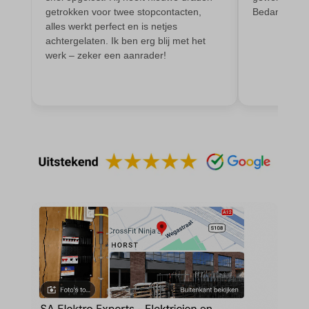
et-editing-post-*
wordpress_test_cookie
getrokken voor twee stopcontacten,
Bedankt
alles werkt perfect en is netjes
et-recommend-sync-post-*
wp-settings-*
achtergelaten. Ik ben erg blij met het
et-saved-post*
wp-settings-time-*
werk – zeker een aanrader!
et-saving-post-*
wpl_viewed_cookie
euCookie
ext_name
ezTOC_hidetoc-0
fs-cc
hide-*
i18next
kconsent
klaro
marketing_cookies
MicrosoftApplicationsTelemetryDeviceId