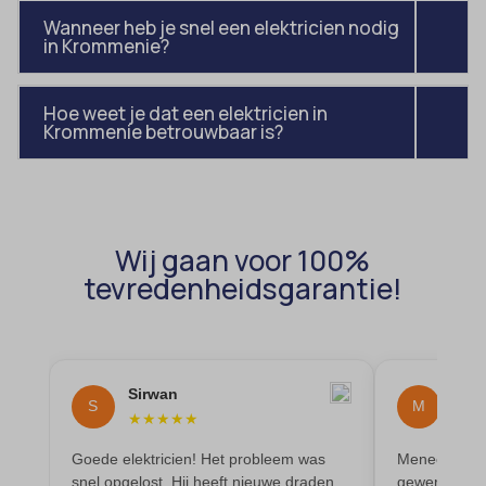
av_lang
et-editor-available-post-*
Wanneer heb je snel een elektricien nodig
in Krommenie?
av_tunnel
et-pb-recent-items-colors
blocksy_cookies_consent_accepted
et-pb-recent-items-font_family
Hoe weet je dat een elektricien in
borlabs-cookie
Krommenie betrouwbaar is?
gdpr_consent
cato_fw_inet
googtrans
cb-enabled
gt_auto_switch
cc_cookie_accept
intercom-id-*
Wij gaan voor 100%
cli_cookie_consent
intercom-session-*
tevredenheidsgarantie!
cookie_permission_granted
mhcookie
cookie-*
OptanonConsent
cookies_accepted
sessionId
Sirwan
Mai
S
M
cookiesEnabled
★
★
★
★
★
★
★
timezone
domain
Goede elektricien! Het probleem was
Meneer heeft
wordpress_logged_in_*
snel opgelost. Hij heeft nieuwe draden
gewerkt en oo