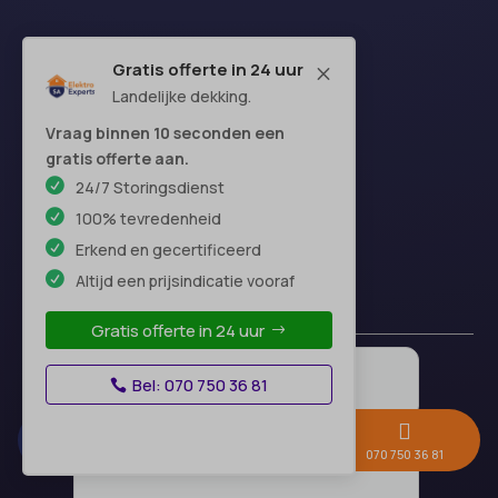
Gratis offerte in 24 uur
M
Landelijke dekking.
Vraag binnen 10 seconden een
gratis offerte aan.
24/7 Storingsdienst
100% tevredenheid
Erkend en gecertificeerd
Altijd een prijsindicatie vooraf
Gratis offerte in 24 uur
Bel: 070 750 36 81



Gratis offerte →
Whatsapp
070 750 36 81