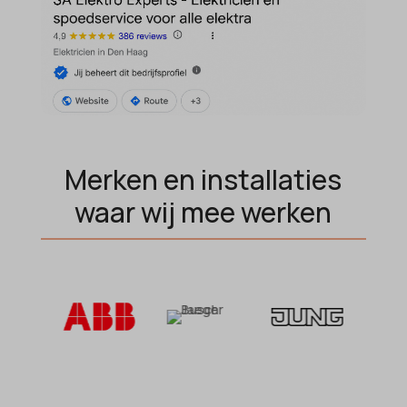
MicrosoftApplicationsTelemetryFirstLaunchTime
OptanonAlertBoxClosed
perf_*
popupShow
SameSite
Merken en installaties
sensorsdata2015jssdkcross
waar wij mee werken
snconsent
ssm_au_c
tarteaucitron
termsfeed_pc1_consent
twCookieConsent
wpc*