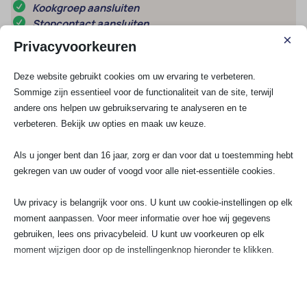
Kookgroep aansluiten
Stopcontact aansluiten
×
Privacyvoorkeuren
Schakelmateriaal
Deze website gebruikt cookies om uw ervaring te verbeteren.
UTP / COAX
Sommige zijn essentieel voor de functionaliteit van de site, terwijl
Lampen installeren
andere ons helpen uw gebruikservaring te analyseren en te
Meterkast vervangen
verbeteren. Bekijk uw opties en maak uw keuze.
Meest gestelde vragen
Als u jonger bent dan 16 jaar, zorg er dan voor dat u toestemming hebt
gekregen van uw ouder of voogd voor alle niet-essentiële cookies.
1. Hoe herken je dat jouw meterkast aan
vervanging toe is?
Uw privacy is belangrijk voor ons. U kunt uw cookie-instellingen op elk
moment aanpassen. Voor meer informatie over hoe wij gegevens
gebruiken, lees ons privacybeleid. U kunt uw voorkeuren op elk
2. Waarom moet je je meterkast laten
moment wijzigen door op de instellingenknop hieronder te klikken.
vervangen bij uitbreiden van zonnepanelen
of warmtepomp?
Houd er rekening mee dat als u ervoor kiest bepaalde soorten cookies
uit te schakelen, dit uw ervaring op de site en de services die wij