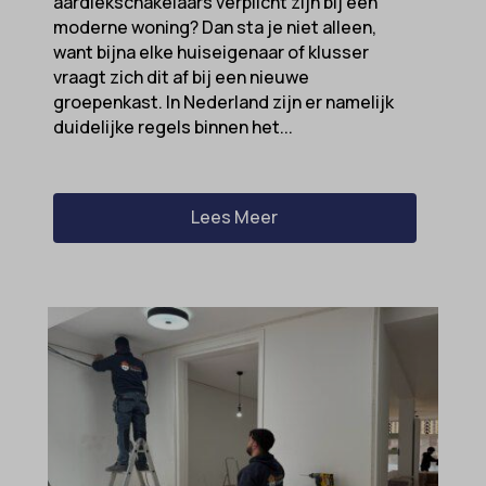
aardlekschakelaars verplicht zijn bij een
moderne woning? Dan sta je niet alleen,
perf_*
want bijna elke huiseigenaar of klusser
popupShow
vraagt zich dit af bij een nieuwe
groepenkast. In Nederland zijn er namelijk
SameSite
duidelijke regels binnen het...
sensorsdata2015jssdkcross
snconsent
Lees Meer
ssm_au_c
tarteaucitron
termsfeed_pc1_consent
twCookieConsent
wpc*