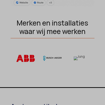
blocksy_cookies_consent_accepted
gdpr_consent
borlabs-cookie
googtrans
cato_fw_inet
Merken en installaties
gt_auto_switch
cb-enabled
waar wij mee werken
intercom-id-*
cc_cookie_accept
intercom-session-*
cli_cookie_consent
mhcookie
cookie_permission_granted
OptanonConsent
cookie-*
sessionId
cookies_accepted
timezone
cookiesEnabled
wordpress_logged_in_*
domain
wordpress_test_cookie
et-editing-post-*
wp-settings-*
et-recommend-sync-post-*
wp-settings-time-*