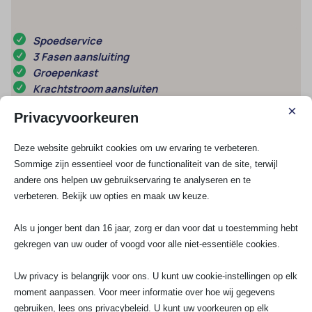
Spoedservice
3 Fasen aansluiting
Groepenkast
Krachtstroom aansluiten
×
Privacyvoorkeuren
Elektra renovatie
Groep aanleggen
Deze website gebruikt cookies om uw ervaring te verbeteren.
Kookgroep aansluiten
Sommige zijn essentieel voor de functionaliteit van de site, terwijl
Stopcontact aansluiten
andere ons helpen uw gebruikservaring te analyseren en te
verbeteren. Bekijk uw opties en maak uw keuze.
Schakelmateriaal
Als u jonger bent dan 16 jaar, zorg er dan voor dat u toestemming hebt
UTP / COAX
gekregen van uw ouder of voogd voor alle niet-essentiële cookies.
Lampen installeren
Meterkast vervangen
Uw privacy is belangrijk voor ons. U kunt uw cookie-instellingen op elk
moment aanpassen. Voor meer informatie over hoe wij gegevens
Meest gestelde vragen
gebruiken, lees ons privacybeleid. U kunt uw voorkeuren op elk