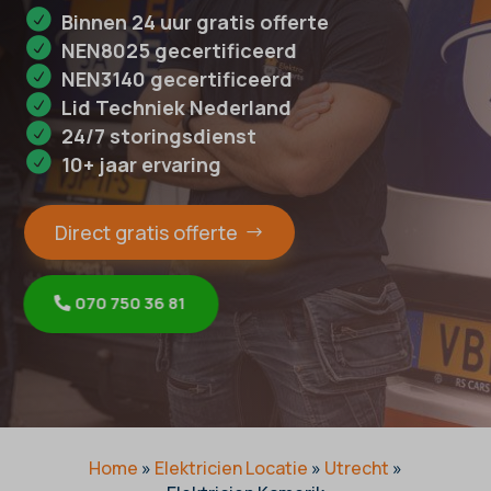
Binnen 24 uur gratis offerte
NEN8025 gecertificeerd
NEN3140 gecertificeerd
Lid Techniek Nederland
24/7 storingsdienst
10+ jaar ervaring
Direct gratis offerte
070 750 36 81
Home
»
Elektricien Locatie
»
Utrecht
»