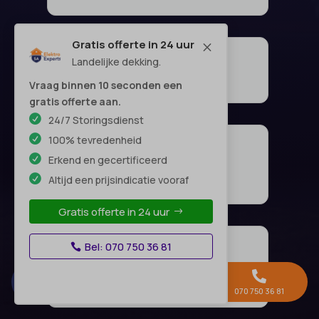
Gratis offerte in 24 uur
M
Landelijke dekking.
Vraag binnen 10 seconden een
gratis offerte aan.
24/7 Storingsdienst
100% tevredenheid
Erkend en gecertificeerd
Altijd een prijsindicatie vooraf
Gratis offerte in 24 uur
Bel: 070 750 36 81



Gratis offerte →
Whatsapp
070 750 36 81