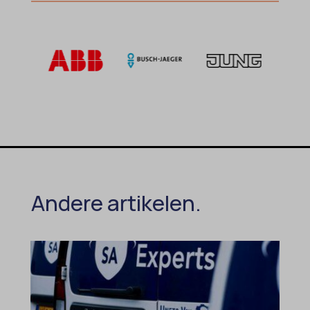
domain
wordpress_test_cookie
et-editing-post-*
wp-settings-*
et-recommend-sync-post-*
wp-settings-time-*
et-saved-post*
wpl_viewed_cookie
et-saving-post-*
euCookie
ext_name
ezTOC_hidetoc-0
fs-cc
Andere artikelen.
hide-*
i18next
kconsent
klaro
marketing_cookies