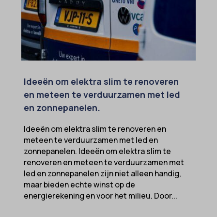
MicrosoftApplicationsTelemetryDeviceId
MicrosoftApplicationsTelemetryFirstLaunchTime
OptanonAlertBoxClosed
perf_*
Ideeën om elektra slim te renoveren
popupShow
en meteen te verduurzamen met led
SameSite
en zonnepanelen.
sensorsdata2015jssdkcross
Ideeën om elektra slim te renoveren en
snconsent
meteen te verduurzamen met led en
ssm_au_c
zonnepanelen. Ideeën om elektra slim te
renoveren en meteen te verduurzamen met
tarteaucitron
led en zonnepanelen zijn niet alleen handig,
termsfeed_pc1_consent
maar bieden echte winst op de
energierekening en voor het milieu. Door...
twCookieConsent
wpc*