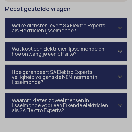
domain
wordpress_test_cookie
Meest gestelde vragen
et-editing-post-*
wp-settings-*
et-recommend-sync-post-*
wp-settings-time-*
Welke diensten levert SA Elektro Experts
als Elektricien Ijsselmonde?
et-saved-post*
wpl_viewed_cookie
et-saving-post-*
Wat kost een Elektricien Ijsselmonde en
euCookie
hoe ontvang je een offerte?
ext_name
Hoe garandeert SA Elektro Experts
ezTOC_hidetoc-0
veiligheid volgens de NEN-normen in
Ijsselmonde?
fs-cc
hide-*
Waarom kiezen zoveel mensen in
i18next
Ijsselmonde voor een Erkende elektricien
als SA Elektro Experts?
kconsent
klaro
marketing_cookies