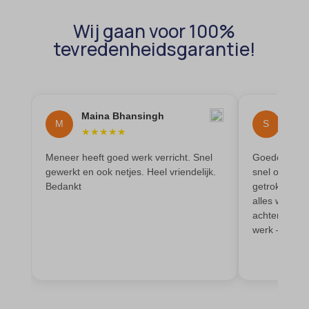
MicrosoftApplicationsTelemetryDeviceId
Wij gaan voor 100%
tevredenheidsgarantie!
MicrosoftApplicationsTelemetryFirstLaunchTime
OptanonAlertBoxClosed
perf_*
Maina Bhansingh
Sir
popupShow
M
S
★
★
★
★
★
★
★
SameSite
Meneer heeft goed werk verricht. Snel
Goede elektr
sensorsdata2015jssdkcross
gewerkt en ook netjes. Heel vriendelijk.
snel opgelos
Bedankt
getrokken vo
snconsent
alles werkt p
ssm_au_c
achtergelaten
werk – zeker
tarteaucitron
termsfeed_pc1_consent
twCookieConsent
wpc*