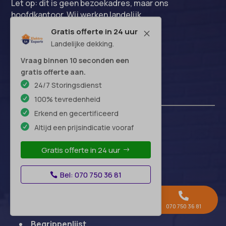
Let op: dit is geen bezoekadres, maar ons
hoofdkantoor. Wij werken landelijk.
Gratis offerte in 24 uur
M
Landelijke dekking.
Vraag binnen 10 seconden een
gratis offerte aan.
24/7 Storingsdienst
Handige links
100% tevredenheid
Erkend en gecertificeerd
Altijd een prijsindicatie vooraf
Over-ons
Blog
Gratis offerte in 24 uur
FAQ
Offerte-vergelijken
Bel: 070 750 36 81
Beoordelingen



Algemene voorwaarden
Gratis offerte →
Whatsapp
070 750 36 81
Disclaimer
Begrippenlijst