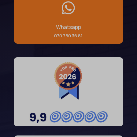

Whatsapp
070 750 36 81