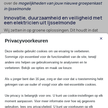
over de
mogelijkheden van jouw nieuwe groepenkast
in Ijsselmonde
.
Innovatie, duurzaamheid en veiligheid met
een elektricien uit Ijsselmonde
Wij zetten in op groene oplossingen. Dit houdt in dat
we klanten in Ijsselmonde adviseren bij het verzwaren
×
Privacyvoorkeuren
van de aansluiting voor zonnepanelen, warmtepompen
en het elektrische rijden. Onze monteurs installeren
Deze website gebruikt cookies om uw ervaring te verbeteren.
volgens de nieuwste EU-richtlijnen en werken
Sommige zijn essentieel voor de functionaliteit van de site, terwijl
uitsluitend met gecertificeerd schakelmateriaal,
andere ons helpen uw gebruikservaring te analyseren en te
slimme meters en automatische beveiligingen.
verbeteren. Bekijk uw opties en maak uw keuze.
Hierdoor ben jij altijd verzekerd van een
toekomstbestendige installatie.
Als u jonger bent dan 16 jaar, zorg er dan voor dat u toestemming hebt
gekregen van uw ouder of voogd voor alle niet-essentiële cookies.
Installatie en uitbreiding van oplaadpunten
voor elektrische voertuigen
: Zowel aan huis als op
Uw privacy is belangrijk voor ons. U kunt uw cookie-instellingen op elk
het werk.
moment aanpassen. Voor meer informatie over hoe wij gegevens
gebruiken, lees ons privacybeleid. U kunt uw voorkeuren op elk
Verlichting op maat
: Led, trappenhuisverlichting,