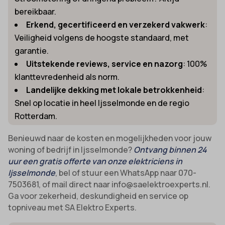
bereikbaar.
uitgevers om gepersonaliseerde advertenties te tonen. Dit doen ze
cmplz_banner-status
_ga_*
door bezoekers over verschillende websites te volgen.
Erkend, gecertificeerd en verzekerd vakwerk
:
cmplz_consent_status
analytics_cookies
Details weergeven
Veiligheid volgens de hoogste standaard, met
cmplz_consented_services
cookies-state
garantie.
Andere diensten
Uitstekende reviews, service en nazorg
: 100%
_gcl_au
cmplz_functional
Deze categorie omvat alle cookies, domeinen en services die niet
mp_*_mixpanel
klanttevredenheid als norm.
in de andere specifieke categorieën vallen of niet duidelijk zijn
_gcl_aw
cmplz_marketing
sajssdk_2015_cross_new_user
gecategoriseerd.
Landelijke dekking met lokale betrokkenheid
:
_gcl_gs
cmplz_preferences
uc_user_interaction
Details weergeven
Snel op locatie in heel Ijsselmonde en de regio
intercom-device-id-*
cmplz_statistics
Rotterdam.
__guid
CONSENT
Benieuwd naar de kosten en mogelijkheden voor jouw
_dd_s
woning of bedrijf in Ijsselmonde?
Ontvang binnen 24
cookie_notice_accepted
uur een gratis offerte van onze elektriciens in
_deCookiesConsent
CookieConsent
Ijsselmonde
, bel of stuur een WhatsApp naar 070-
_ketch_consent_v1_
cookieconsent_status
7503681, of mail direct naar info@saelektroexperts.nl.
Ga voor zekerheid, deskundigheid en service op
_upscope__region
cookielawinfo-checkbox-*
topniveau met SA Elektro Experts.
acris_cookie_acc
cookieyes-consent